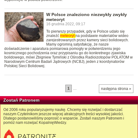
W Polsce znaleziono niezwykły zwykły
meteoryt
16 grudnia 2022, 09:17
To pierwszy przypadek, gdy w Polsce udało się
znaleźć
meteoryt
na podstawie materiałów wideo
zarejestrowanych przez kamery sieci bolidowych.
Mamy ogromną satysfakcję, że nasze
doświadczenie i aparatura pomiarowa pomogły w potwierdzeniu jego
kosmicznego pochodzenia oraz przypisaniu go do konkretnego zjawiska
bolidowego, mówi Zbigniew Tymiński z Ośrodka Radioizotopów POLATOM w
Narodowym Centrum Badań Jądrowych (NCBJ), jeden z koordynatorów
Polskiej Sieci Bolidowej.
1
…
następna strona »
Zostań Patronem
Od 2006 roku popularyzujemy naukę. Chcemy się rozwijać i dostarczać
naszym Czytelnikom jeszcze więcej atrakcyjnych treści wysokiej jakości.
Dlatego postanowiliśmy poprosić o wsparcie. Zostań naszym Patronem i
pomóż nam rozwijać KopalnięWiedzy.