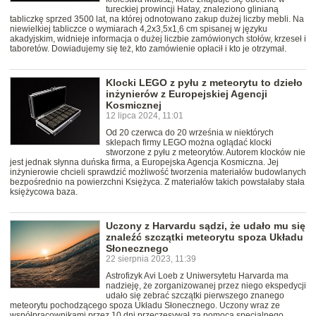
tureckiej prowincji Hatay, znaleziono glinianą
tabliczkę sprzed 3500 lat, na której odnotowano zakup dużej liczby mebli. Na
niewielkiej tabliczce o wymiarach 4,2x3,5x1,6 cm spisanej w języku
akadyjskim, widnieje informacja o dużej liczbie zamówionych stołów, krzeseł i
taboretów. Dowiadujemy się też, kto zamówienie opłacił i kto je otrzymał.
Klocki LEGO z pyłu z meteorytu to dzieło
inżynierów z Europejskiej Agencji
Kosmicznej
12 lipca 2024, 11:01
Od 20 czerwca do 20 września w niektórych
sklepach firmy LEGO można oglądać klocki
stworzone z pyłu z meteorytów. Autorem klocków nie
jest jednak słynna duńska firma, a Europejska Agencja Kosmiczna. Jej
inżynierowie chcieli sprawdzić możliwość tworzenia materiałów budowlanych
bezpośrednio na powierzchni Księżyca. Z materiałów takich powstałaby stała
księżycowa baza.
Uczony z Harvardu sądzi, że udało mu się
znaleźć szczątki meteorytu spoza Układu
Słonecznego
22 sierpnia 2023, 11:39
Astrofizyk Avi Loeb z Uniwersytetu Harvarda ma
nadzieję, że zorganizowanej przez niego ekspedycji
udało się zebrać szczątki pierwszego znanego
meteorytu pochodzącego spoza Układu Słonecznego. Uczony wraz ze
współpracownikami przez 10 dni przeczesywał za pomocą specjalnego