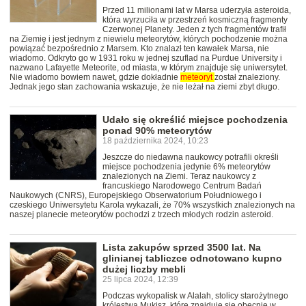
Przed 11 milionami lat w Marsa uderzyła asteroida,
która wyrzuciła w przestrzeń kosmiczną fragmenty
Czerwonej Planety. Jeden z tych fragmentów trafił
na Ziemię i jest jednym z niewielu meteorytów, których pochodzenie można
powiązać bezpośrednio z Marsem. Kto znalazł ten kawałek Marsa, nie
wiadomo. Odkryto go w 1931 roku w jednej szuflad na Purdue University i
nazwano Lafayette Meteorite, od miasta, w którym znajduje się uniwersytet.
Nie wiadomo bowiem nawet, gdzie dokładnie
meteoryt
został znaleziony.
Jednak jego stan zachowania wskazuje, że nie leżał na ziemi zbyt długo.
Udało się określić miejsce pochodzenia
ponad 90% meteorytów
18 października 2024, 10:23
Jeszcze do niedawna naukowcy potrafili określi
miejsce pochodzenia jedynie 6% meteorytów
znalezionych na Ziemi. Teraz naukowcy z
francuskiego Narodowego Centrum Badań
Naukowych (CNRS), Europejskiego Obserwatorium Południowego i
czeskiego Uniwersytetu Karola wykazali, że 70% wszystkich znalezionych na
naszej planecie meteorytów pochodzi z trzech młodych rodzin asteroid.
Lista zakupów sprzed 3500 lat. Na
glinianej tabliczce odnotowano kupno
dużej liczby mebli
25 lipca 2024, 12:39
Podczas wykopalisk w Alalah, stolicy starożytnego
królestwa Mukisz, które znajduje się obecnie w