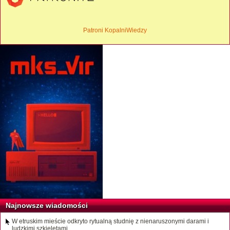
Patroni KopalniWiedzy
Najnowsze wiadomości
W etruskim mieście odkryto rytualną studnię z nienaruszonymi darami i
ludzkimi szkieletami