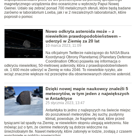
magnetycznego urządzenia dno oceaniczne u wybrzeży Papui Nowej
Gwinei. Udało się zebrać ponad 700 metalicznych sferuli, które będą badane
zarówno w laboratorium Loeba, jak i w 2 niezależnych laboratoriach, które
poprosił o pomoc
Nowo odkryta asteroida może – z
niewielkim prawdopodobieństwem –
uderzyć w Ziemię za 20 lat
10 marca 2023, 11:09
Na oficjalnym Twitterze należącego do NASA Biura
Koordynacji Obrony Planetarnej (Planetary Defense
Coordination Office) pojawiła się informacja o
odkryciu niewielkiej, 50-metrowej asteroidy, która z prawdopodobieństwem
ok. 1:600 może uderzyć w Ziemię w roku 2046. To niewielkie ryzyko, ale
wciąż znacznie większe niż przeciętne dla obserwowanych obecnie asteroid.
Dzięki nowej mapie naukowcy znaleźli 5
meteorytów, w tym jeden z największych
w Antarktyce
25 stycznia 2023, 13:47
Antarktyka to jedno z najlepszych na świecie miejsc
do poszukiwań meteorytów. Jej suchy, pustynny
klimat, powoduje, że fragmenty skał, które przed
tysiącami lat spadły na Ziemię, w niewielkim stopniu ulegają wietrzeniu. Nie
mówiąc już o tym, że ciemne meteoryty są dobrze widoczne na
śnieżnobiałym tle. Nawet meteoryty, które zatonęły w lodzie, zostają z czasem
wypchnięte w pobliżu powierzchni.