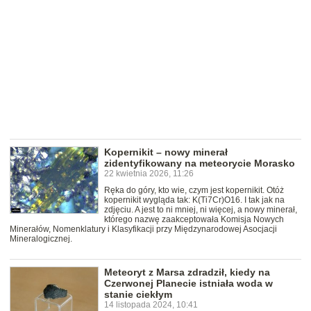
Kopernikit – nowy minerał
zidentyfikowany na meteorycie Morasko
22 kwietnia 2026, 11:26
Ręka do góry, kto wie, czym jest kopernikit. Otóż
kopernikit wygląda tak: K(Ti7Cr)O16. I tak jak na
zdjęciu. A jest to ni mniej, ni więcej, a nowy minerał,
którego nazwę zaakceptowała Komisja Nowych
Minerałów, Nomenklatury i Klasyfikacji przy Międzynarodowej Asocjacji
Mineralogicznej.
Meteoryt z Marsa zdradził, kiedy na
Czerwonej Planecie istniała woda w
stanie ciekłym
14 listopada 2024, 10:41