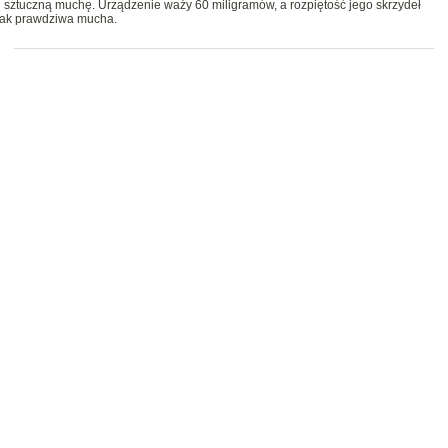
 sztuczną muchę. Urządzenie waży 60 miligramów, a rozpiętość jego skrzydeł
 jak prawdziwa mucha.