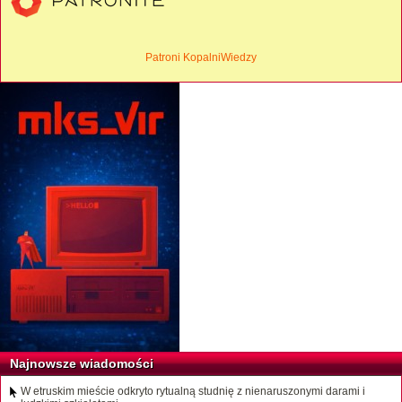
Patroni KopalniWiedzy
Najnowsze wiadomości
W etruskim mieście odkryto rytualną studnię z nienaruszonymi darami i