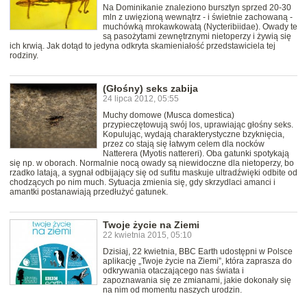
Na Dominikanie znaleziono bursztyn sprzed 20-30
mln z uwięzioną wewnątrz - i świetnie zachowaną -
muchówką mrokawkowatą (Nycteribiidae). Owady te
są pasożytami zewnętrznymi nietoperzy i żywią się
ich krwią. Jak dotąd to jedyna odkryta skamieniałość przedstawiciela tej
rodziny.
(Głośny) seks zabija
24 lipca 2012, 05:55
Muchy domowe (Musca domestica)
przypieczętowują swój los, uprawiając głośny seks.
Kopulując, wydają charakterystyczne bzyknięcia,
przez co stają się łatwym celem dla nocków
Natterera (Myotis nattereri). Oba gatunki spotykają
się np. w oborach. Normalnie nocą owady są niewidoczne dla nietoperzy, bo
rzadko latają, a sygnał odbijający się od sufitu maskuje ultradźwięki odbite od
chodzących po nim much. Sytuacja zmienia się, gdy skrzydlaci amanci i
amantki postanawiają przedłużyć gatunek.
Twoje życie na Ziemi
22 kwietnia 2015, 05:10
Dzisiaj, 22 kwietnia, BBC Earth udostępni w Polsce
aplikację „Twoje życie na Ziemi”, która zaprasza do
odkrywania otaczającego nas świata i
zapoznawania się ze zmianami, jakie dokonały się
na nim od momentu naszych urodzin.