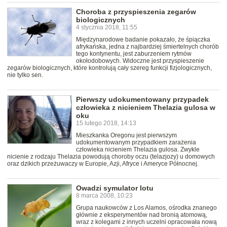
Choroba z przyspieszenia zegarów
biologicznych
4 stycznia 2018, 11:55
Międzynarodowe badanie pokazało, że śpiączka
afrykańska, jedna z najbardziej śmiertelnych chorób
tego kontynentu, jest zaburzeniem rytmów
okołodobowych. Widoczne jest przyspieszenie
zegarów biologicznych, które kontrolują cały szereg funkcji fizjologicznych,
nie tylko sen.
Pierwszy udokumentowany przypadek
człowieka z nicieniem Thelazia gulosa w
oku
15 lutego 2018, 14:13
Mieszkanka Oregonu jest pierwszym
udokumentowanym przypadkiem zarażenia
człowieka nicieniem Thelazia gulosa. Zwykle
nicienie z rodzaju Thelazia powodują choroby oczu (telazjozy) u domowych
oraz dzikich przeżuwaczy w Europie, Azji, Afryce i Ameryce Północnej.
Owadzi symulator lotu
8 marca 2008, 10:23
Grupa naukowców z Los Alamos, ośrodka znanego
głównie z eksperymentów nad bronią atomową,
wraz z kolegami z innych uczelni opracowała nową