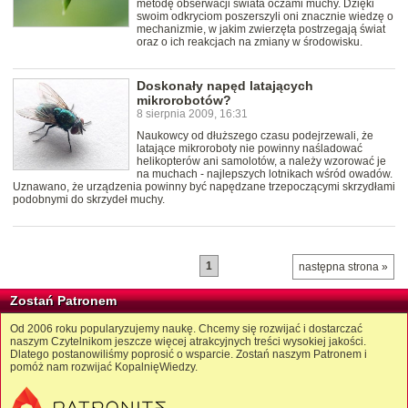
metodę obserwacji świata oczami muchy. Dzięki
swoim odkryciom poszerszyli oni znacznie wiedzę o
mechanizmie, w jakim zwierzęta postrzegają świat
oraz o ich reakcjach na zmiany w środowisku.
Doskonały napęd latających
mikrorobotów?
8 sierpnia 2009, 16:31
Naukowcy od dłuższego czasu podejrzewali, że
latające mikroroboty nie powinny naśladować
helikopterów ani samolotów, a należy wzorować je
na muchach - najlepszych lotnikach wśród owadów.
Uznawano, że urządzenia powinny być napędzane trzepoczącymi skrzydłami
podobnymi do skrzydeł muchy.
1
następna strona »
Zostań Patronem
Od 2006 roku popularyzujemy naukę. Chcemy się rozwijać i dostarczać
naszym Czytelnikom jeszcze więcej atrakcyjnych treści wysokiej jakości.
Dlatego postanowiliśmy poprosić o wsparcie. Zostań naszym Patronem i
pomóż nam rozwijać KopalnięWiedzy.