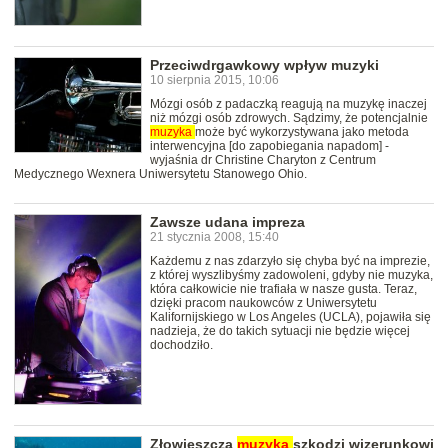
Przeciwdrgawkowy wpływ muzyki
10 sierpnia 2015, 10:06
Mózgi osób z padaczką reagują na muzykę inaczej
niż mózgi osób zdrowych. Sądzimy, że potencjalnie
muzyka
może być wykorzystywana jako metoda
interwencyjna [do zapobiegania napadom] -
wyjaśnia dr Christine Charyton z Centrum
Medycznego Wexnera Uniwersytetu Stanowego Ohio.
Zawsze udana impreza
21 stycznia 2008, 15:40
Każdemu z nas zdarzyło się chyba być na imprezie,
z której wyszlibyśmy zadowoleni, gdyby nie muzyka,
która całkowicie nie trafiała w nasze gusta. Teraz,
dzięki pracom naukowców z Uniwersytetu
Kalifornijskiego w Los Angeles (UCLA), pojawiła się
nadzieja, że do takich sytuacji nie będzie więcej
dochodziło.
Złowieszcza
muzyka
szkodzi wizerunkowi