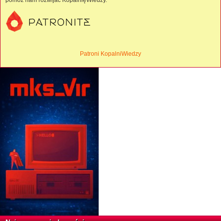
Patroni KopalniWiedzy