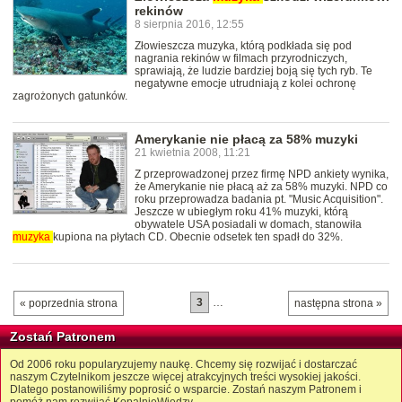
rekinów
8 sierpnia 2016, 12:55
Złowieszcza muzyka, którą podkłada się pod
nagrania rekinów w filmach przyrodniczych,
sprawiają, że ludzie bardziej boją się tych ryb. Te
negatywne emocje utrudniają z kolei ochronę
zagrożonych gatunków.
Amerykanie nie płacą za 58% muzyki
21 kwietnia 2008, 11:21
Z przeprowadzonej przez firmę NPD ankiety wynika,
że Amerykanie nie płacą aż za 58% muzyki. NPD co
roku przeprowadza badania pt. "Music Acquisition".
Jeszcze w ubiegłym roku 41% muzyki, którą
obywatele USA posiadali w domach, stanowiła
muzyka
kupiona na płytach CD. Obecnie odsetek ten spadł do 32%.
3
…
« poprzednia strona
następna strona »
Zostań Patronem
Od 2006 roku popularyzujemy naukę. Chcemy się rozwijać i dostarczać
naszym Czytelnikom jeszcze więcej atrakcyjnych treści wysokiej jakości.
Dlatego postanowiliśmy poprosić o wsparcie. Zostań naszym Patronem i
pomóż nam rozwijać KopalnięWiedzy.