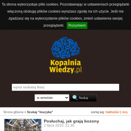
Ta strona wykorzystuje pliki cookies. Pozostawiając w ustawieniach przeglądarki
włączoną obsługę plików cookies wyrażasz zgodę na ich użycie. Jeśli nie
zgadzasz się na wykorzystanie plików cookies, zmień ustawienia swojej
przeglądarki.
Rozumiem
Strona główna
>
Szukaj "muzyka"
sortuj wg:
trafności
|
daty
Posłuchaj, jak grają bozony
2 lipca 2010, 21:30