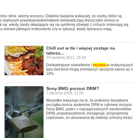
dzo silne, wiemy wszyscy. Ostatnie badania wykazały, że osoby, które są
ą, z większym prawdopodobieństwem doświadczają dreszczyku emocji w
 np. wtedy, kiedy składające się na symfonię dźwięki z cichych zmieniają się
ia solowa jakiegoś instrumentu czy w sytuacji, kiedy śpiewacy mają
Chill out w tle i więcej zostaje na
talerzu...
29 sierpnia 2012, 16:18
Delikatniejsze oświetlenie i
muzyka
w restauracjach
typu fast food mogą zmniejszyć spożycie kalorii aż o
18%.
Sony BMG porzuci DRM?
7 stycznia 2008, 11:06
Wszystko wskazuje na to, że jesteśmy świadkami
początku końca systemów DRM w cyfrowej muzyce.
Sony BMG, jeden z najzagorzalszych zwolenników
DRM, prawdopodobnie zrezygnuje, przynajmniej
częściowo, ze stosowania tej metody ochrony treści.