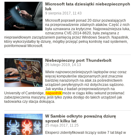
Microsoft łata dziesiątki niebezpiecznych
luk
9 sierpnia 2017, 11:43
Microsoft poprawił ponad 20 dziur pozwalających
na przeprowadzenie zdalnych ataków. Część z nich
była uznawana za krytyczne. Najpoważniejsza luka,
oznaczona CVE-2014-8620, była związana z
nieprawidłowym zarządzaniem pamięcią przez Windows Search. Napastnik,
który wykorzystałby tę dziurę, mógłby przejąć pełną kontrolę nad systemem,
poinformował Microsoft.
Niebezpieczny port Thunderbolt
26 lutego 2019, 14:13
Wiele najnowocześniejszych laptopów oraz coraz
więcej komputerów stacjonarnych jest znacznie
bardziej narażonych na atak za pośrednictwem
urządzeń peryferyjnych niż dotychczas sądzono.
Jak wynika z badań przeprowadzonych na
University of Cambridge,
napastnik
może w ciągu kilku sekund przełamać
zabezpieczenia maszyny, jeśli tylko zyska dostęp do takich urządzeń jak
ładowarka czy stacja dokująca.
W Sambie odkryto poważną dziurę
sprzed kilku lat
25 maja 2017, 11:25
Eksperci zidentyfikowali liczący sobie 7 lat błąd w