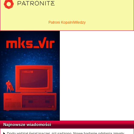
Patroni KopalniWiedzy
Najnowsze wiadomości
Dodo widział świat inaczej, niż sądzono. Nowe badanie odsłania zmysły