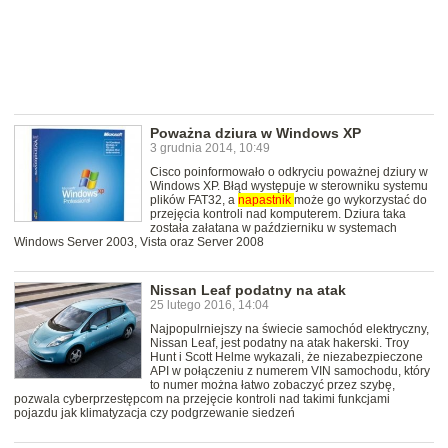
Poważna dziura w Windows XP
3 grudnia 2014, 10:49
Cisco poinformowało o odkryciu poważnej dziury w
Windows XP. Błąd występuje w sterowniku systemu
plików FAT32, a
napastnik
może go wykorzystać do
przejęcia kontroli nad komputerem. Dziura taka
została załatana w październiku w systemach
Windows Server 2003, Vista oraz Server 2008
Nissan Leaf podatny na atak
25 lutego 2016, 14:04
Najpopulrniejszy na świecie samochód elektryczny,
Nissan Leaf, jest podatny na atak hakerski. Troy
Hunt i Scott Helme wykazali, że niezabezpieczone
API w połączeniu z numerem VIN samochodu, który
to numer można łatwo zobaczyć przez szybę,
pozwala cyberprzestępcom na przejęcie kontroli nad takimi funkcjami
pojazdu jak klimatyzacja czy podgrzewanie siedzeń