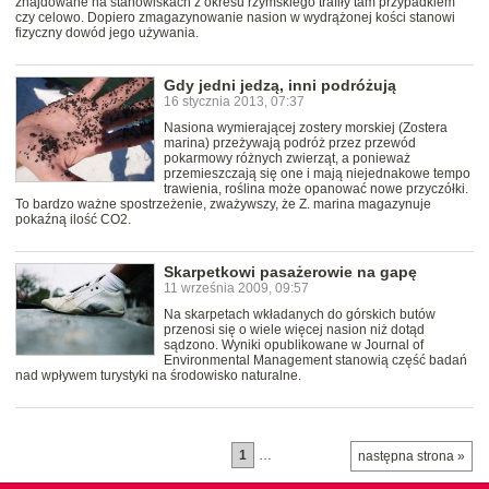
znajdowane na stanowiskach z okresu rzymskiego trafiły tam przypadkiem
czy celowo. Dopiero zmagazynowanie nasion w wydrążonej kości stanowi
fizyczny dowód jego używania.
Gdy jedni jedzą, inni podróżują
16 stycznia 2013, 07:37
Nasiona wymierającej zostery morskiej (Zostera
marina) przeżywają podróż przez przewód
pokarmowy różnych zwierząt, a ponieważ
przemieszczają się one i mają niejednakowe tempo
trawienia, roślina może opanować nowe przyczółki.
To bardzo ważne spostrzeżenie, zważywszy, że Z. marina magazynuje
pokaźną ilość CO2.
Skarpetkowi pasażerowie na gapę
11 września 2009, 09:57
Na skarpetach wkładanych do górskich butów
przenosi się o wiele więcej nasion niż dotąd
sądzono. Wyniki opublikowane w Journal of
Environmental Management stanowią część badań
nad wpływem turystyki na środowisko naturalne.
1
…
następna strona »