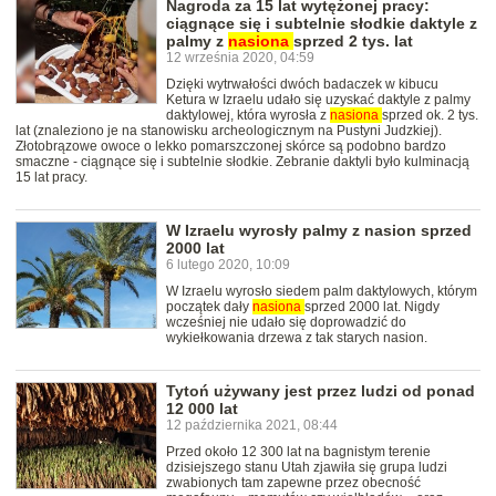
Nagroda za 15 lat wytężonej pracy:
ciągnące się i subtelnie słodkie daktyle z
palmy z
nasiona
sprzed 2 tys. lat
12 września 2020, 04:59
Dzięki wytrwałości dwóch badaczek w kibucu
Ketura w Izraelu udało się uzyskać daktyle z palmy
daktylowej, która wyrosła z
nasiona
sprzed ok. 2 tys.
lat (znaleziono je na stanowisku archeologicznym na Pustyni Judzkiej).
Złotobrązowe owoce o lekko pomarszczonej skórce są podobno bardzo
smaczne - ciągnące się i subtelnie słodkie. Zebranie daktyli było kulminacją
15 lat pracy.
W Izraelu wyrosły palmy z nasion sprzed
2000 lat
6 lutego 2020, 10:09
W Izraelu wyrosło siedem palm daktylowych, którym
początek dały
nasiona
sprzed 2000 lat. Nigdy
wcześniej nie udało się doprowadzić do
wykiełkowania drzewa z tak starych nasion.
Tytoń używany jest przez ludzi od ponad
12 000 lat
12 października 2021, 08:44
Przed około 12 300 lat na bagnistym terenie
dzisiejszego stanu Utah zjawiła się grupa ludzi
zwabionych tam zapewne przez obecność