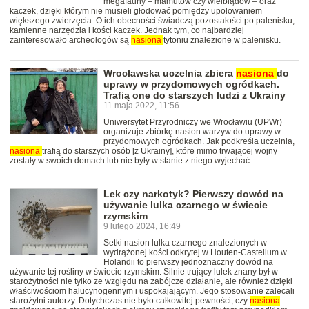
megafauny – mamutów czy wielbłądów – oraz
kaczek, dzięki którym nie musieli głodować pomiędzy upolowaniem
większego zwierzęcia. O ich obecności świadczą pozostałości po palenisku,
kamienne narzędzia i kości kaczek. Jednak tym, co najbardziej
zainteresowało archeologów są
nasiona
tytoniu znalezione w palenisku.
Wrocławska uczelnia zbiera
nasiona
do
uprawy w przydomowych ogródkach.
Trafią one do starszych ludzi z Ukrainy
11 maja 2022, 11:56
Uniwersytet Przyrodniczy we Wrocławiu (UPWr)
organizuje zbiórkę nasion warzyw do uprawy w
przydomowych ogródkach. Jak podkreśla uczelnia,
nasiona
trafią do starszych osób [z Ukrainy], które mimo trwającej wojny
zostały w swoich domach lub nie były w stanie z niego wyjechać.
Lek czy narkotyk? Pierwszy dowód na
używanie lulka czarnego w świecie
rzymskim
9 lutego 2024, 16:49
Setki nasion lulka czarnego znalezionych w
wydrążonej kości odkrytej w Houten-Castellum w
Holandii to pierwszy jednoznaczny dowód na
używanie tej rośliny w świecie rzymskim. Silnie trujący lulek znany był w
starożytności nie tylko ze względu na zabójcze działanie, ale również dzięki
właściwościom halucynogennym i uspokajającym. Jego stosowanie zalecali
starożytni autorzy. Dotychczas nie było całkowitej pewności, czy
nasiona