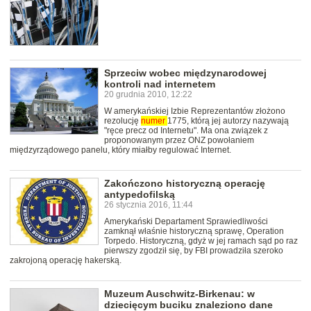
Sprzeciw wobec międzynarodowej
kontroli nad internetem
20 grudnia 2010, 12:22
W amerykańskiej Izbie Reprezentantów złożono
rezolucję
numer
1775, którą jej autorzy nazywają
"ręce precz od Internetu". Ma ona związek z
proponowanym przez ONZ powołaniem
międzyrządowego panelu, który miałby regulować Internet.
Zakończono historyczną operację
antypedofilską
26 stycznia 2016, 11:44
Amerykański Departament Sprawiedliwości
zamknął właśnie historyczną sprawę, Operation
Torpedo. Historyczną, gdyż w jej ramach sąd po raz
pierwszy zgodził się, by FBI prowadziła szeroko
zakrojoną operację hakerską.
Muzeum Auschwitz-Birkenau: w
dziecięcym buciku znaleziono dane