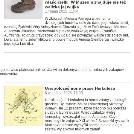
właścicielki. W Muzeum znajduje się też
walizka jej wujka
17 maja 2022, 11:44
W Zbiorach Miejsca Pamięci w jednym z
dziecięcych bucików odkryto dane jego właścicielki,
czeskiej Żydówki Věry Vohryzkovej. Okazało się, że w Państwowym Muzeum
Auschwitz-Birkenau zachowała się także walizka jej wujka - Františka
Aufrechta. To drugi przypadek, gdy udało się powiązać walizę i dziecięcy but.
Dwa lata temu zidentyfikowano bowiem bucik Amosa Steinberga i walizkę
jego ojca Ludvika.
ego serwisu płatności online. Ułatwi on dokonywanie internetowych zakupów i
lamodawców.
Uwspółcześnione prace Herkulesa
8 września 2008, 13:05
Herakles (łac. Herkules) to heros znany z mitologii
greckiej. Był synem Zeusa i śmiertelnej Alkmeny.
Wsławił się 12 pracami, które zlecono mu podczas
służby u Eurysteusza. Wtedy zgładził Hydrę
lernejską i wysprzątał stajnie Augiasza. Czym
musiałby się zająć w XXI wieku? Szwedzki rysownik
Mattias Adolfsson wymyślił specjalnie dla niego
zestaw wyjątkowo trudnych zadań.