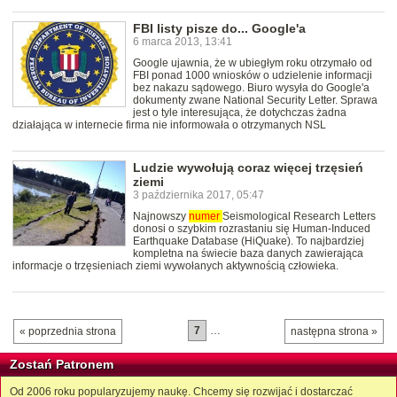
FBI listy pisze do... Google'a
6 marca 2013, 13:41
Google ujawnia, że w ubiegłym roku otrzymało od
FBI ponad 1000 wniosków o udzielenie informacji
bez nakazu sądowego. Biuro wysyła do Google'a
dokumenty zwane National Security Letter. Sprawa
jest o tyle interesująca, że dotychczas żadna
działająca w internecie firma nie informowała o otrzymanych NSL
Ludzie wywołują coraz więcej trzęsień
ziemi
3 października 2017, 05:47
Najnowszy
numer
Seismological Research Letters
donosi o szybkim rozrastaniu się Human-Induced
Earthquake Database (HiQuake). To najbardziej
kompletna na świecie baza danych zawierająca
informacje o trzęsieniach ziemi wywołanych aktywnością człowieka.
7
…
« poprzednia strona
następna strona »
Zostań Patronem
Od 2006 roku popularyzujemy naukę. Chcemy się rozwijać i dostarczać