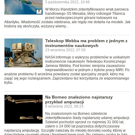
5 października 2022, 10:46
W Morzu Irlandzkim zidentyfikowano wrak parowca
handlowego SS Mesaba, który ostrzegał Titanica
przed niebezpiecznymi górami lodowymi na
Atlantyku. Wiadomość została odebrana, ale nigdy nie dotarła na mostek. Jak
historia się skończyła, wszyscy wiemy...
Teleskop Webba ma problem z jednym z
instrumentów naukowych
23 września 2022, 07:50
NASA informuje o wykryciu problemów w unikalnym
instrumencie naukowym Teleskopu Kosmicznego
Jamesa Webba. Pod koniec sierpnia zauważono
nieprawidłowości w jednym z trybów pracy MIRI. Po
analizie problemu 6 września powołany został specjalny zespół, który ma
zająć się jego rozwiązaniem. Zaprzestano też korzystania ze wspomnianego
trybu.
Na Borneo znaleziono najstarszy
przykład amputacji
9 września 2022, 08:23
Na znalezionym na Borneo szkielecie
zidentyfikowano ślady najstarszej udanej amputacji.
Szkielet pochodzi sprzed co najmniej 31 000 lat,
zatem o 24 000 lat poprzedza dotychczasowy
najstarszą amputację. Szczątki należały do młodej dorosłej osoby, której w
dzieciństwie usunięto stopę i fragment lewej nogi. Po zabiegu osoba ta żyła