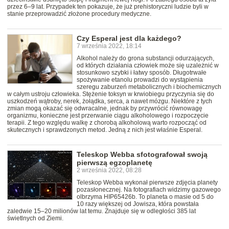
przez 6–9 lat. Przypadek ten pokazuje, że już prehistoryczni ludzie byli w
stanie przeprowadzić złożone procedury medyczne.
Czy Esperal jest dla każdego?
7 września 2022, 18:14
Alkohol należy do grona substancji odurzających,
od których działania człowiek może się uzależnić w
stosunkowo szybki i łatwy sposób. Długotrwałe
spożywanie etanolu prowadzi do wystąpienia
szeregu zaburzeń metabolicznych i biochemicznych
w całym ustroju człowieka. Stężenie toksyn w krwiobiegu przyczynia się do
uszkodzeń wątroby, nerek, żołądka, serca, a nawet mózgu. Niektóre z tych
zmian mogą okazać się odwracalne, jednak by przywrócić równowagę
organizmu, konieczne jest przerwanie ciągu alkoholowego i rozpoczęcie
terapii. Z tego względu walkę z chorobą alkoholową warto rozpocząć od
skutecznych i sprawdzonych metod. Jedną z nich jest właśnie Esperal.
Teleskop Webba sfotografował swoją
pierwszą egzoplanetę
2 września 2022, 08:28
Teleskop Webba wykonał pierwsze zdjęcia planety
pozasłonecznej. Na fotografiach widzimy gazowego
olbrzyma HIP65426b. To planeta o masie od 5 do
10 razy większej od Jowisza, która powstała
zaledwie 15–20 milionów lat temu. Znajduje się w odległości 385 lat
świetlnych od Ziemi.