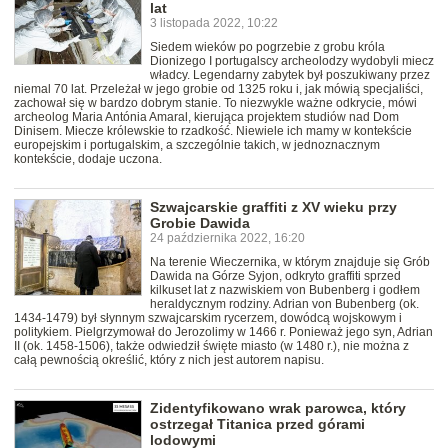
lat
3 listopada 2022, 10:22
Siedem wieków po pogrzebie z grobu króla
Dionizego I portugalscy archeolodzy wydobyli miecz
władcy. Legendarny zabytek był poszukiwany przez
niemal 70 lat. Przeleżał w jego grobie od 1325 roku i, jak mówią specjaliści,
zachował się w bardzo dobrym stanie. To niezwykle ważne odkrycie, mówi
archeolog Maria Antónia Amaral, kierująca projektem studiów nad Dom
Dinisem. Miecze królewskie to rzadkość. Niewiele ich mamy w kontekście
europejskim i portugalskim, a szczególnie takich, w jednoznacznym
kontekście, dodaje uczona.
Szwajcarskie graffiti z XV wieku przy
Grobie Dawida
24 października 2022, 16:20
Na terenie Wieczernika, w którym znajduje się Grób
Dawida na Górze Syjon, odkryto graffiti sprzed
kilkuset lat z nazwiskiem von Bubenberg i godłem
heraldycznym rodziny. Adrian von Bubenberg (ok.
1434-1479) był słynnym szwajcarskim rycerzem, dowódcą wojskowym i
politykiem. Pielgrzymował do Jerozolimy w 1466 r. Ponieważ jego syn, Adrian
II (ok. 1458-1506), także odwiedził święte miasto (w 1480 r.), nie można z
całą pewnością określić, który z nich jest autorem napisu.
Zidentyfikowano wrak parowca, który
ostrzegał Titanica przed górami
lodowymi