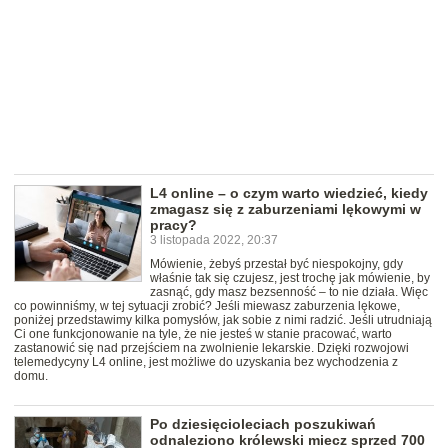
L4 online – o czym warto wiedzieć, kiedy
zmagasz się z zaburzeniami lękowymi w
pracy?
3 listopada 2022, 20:37
Mówienie, żebyś przestał być niespokojny, gdy
właśnie tak się czujesz, jest trochę jak mówienie, by
zasnąć, gdy masz bezsenność – to nie działa. Więc
co powinniśmy, w tej sytuacji zrobić? Jeśli miewasz zaburzenia lękowe,
poniżej przedstawimy kilka pomysłów, jak sobie z nimi radzić. Jeśli utrudniają
Ci one funkcjonowanie na tyle, że nie jesteś w stanie pracować, warto
zastanowić się nad przejściem na zwolnienie lekarskie. Dzięki rozwojowi
telemedycyny L4 online, jest możliwe do uzyskania bez wychodzenia z
domu.
Po dziesięcioleciach poszukiwań
odnaleziono królewski miecz sprzed 700