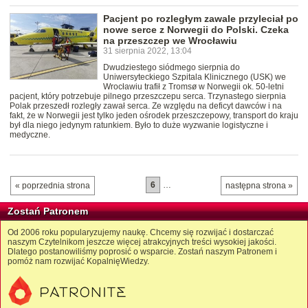
Pacjent po rozległym zawale przyleciał po
nowe serce z Norwegii do Polski. Czeka
na przeszczep we Wrocławiu
31 sierpnia 2022, 13:04
Dwudziestego siódmego sierpnia do
Uniwersyteckiego Szpitala Klinicznego (USK) we
Wrocławiu trafił z Tromsø w Norwegii ok. 50-letni
pacjent, który potrzebuje pilnego przeszczepu serca. Trzynastego sierpnia
Polak przeszedł rozległy zawał serca. Ze względu na deficyt dawców i na
fakt, że w Norwegii jest tylko jeden ośrodek przeszczepowy, transport do kraju
był dla niego jedynym ratunkiem. Było to duże wyzwanie logistyczne i
medyczne.
6
…
« poprzednia strona
następna strona »
Zostań Patronem
Od 2006 roku popularyzujemy naukę. Chcemy się rozwijać i dostarczać
naszym Czytelnikom jeszcze więcej atrakcyjnych treści wysokiej jakości.
Dlatego postanowiliśmy poprosić o wsparcie. Zostań naszym Patronem i
pomóż nam rozwijać KopalnięWiedzy.