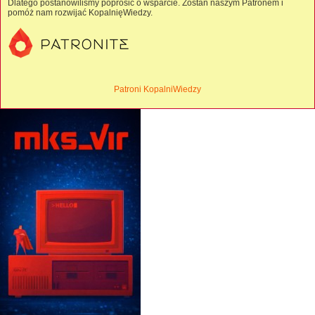
Dlatego postanowiliśmy poprosić o wsparcie. Zostań naszym Patronem i
pomóż nam rozwijać KopalnięWiedzy.
Patroni KopalniWiedzy