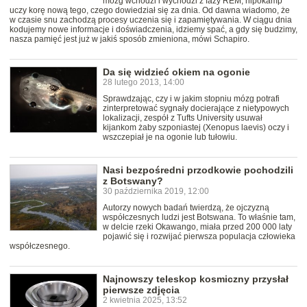
mózg wchodzi i wychodzi z fazy REM, hipokamp
uczy korę nową tego, czego dowiedział się za dnia. Od dawna wiadomo, że
w czasie snu zachodzą procesy uczenia się i zapamiętywania. W ciągu dnia
kodujemy nowe informacje i doświadczenia, idziemy spać, a gdy się budzimy,
nasza pamięć jest już w jakiś sposób zmieniona, mówi Schapiro.
Da się widzieć okiem na ogonie
28 lutego 2013, 14:00
Sprawdzając, czy i w jakim stopniu mózg potrafi
zinterpretować sygnały docierające z nietypowych
lokalizacji, zespół z Tufts University usuwał
kijankom żaby szponiastej (Xenopus laevis) oczy i
wszczepiał je na ogonie lub tułowiu.
Nasi bezpośredni przodkowie pochodzili
z Botswany?
30 października 2019, 12:00
Autorzy nowych badań twierdzą, że ojczyzną
współczesnych ludzi jest Botswana. To właśnie tam,
w delcie rzeki Okawango, miała przed 200 000 laty
pojawić się i rozwijać pierwsza populacja człowieka
współczesnego.
Najnowszy teleskop kosmiczny przysłał
pierwsze zdjęcia
2 kwietnia 2025, 13:52