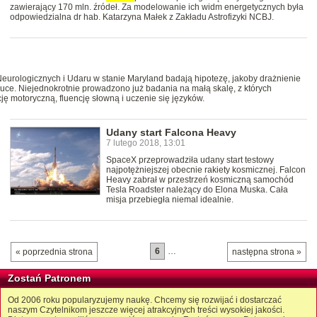
zawierający 170 mln. źródeł. Za modelowanie ich widm energetycznych była
odpowiedzialna dr hab. Katarzyna Małek z Zakładu Astrofizyki NCBJ.
Neurologicznych i Udaru w stanie Maryland badają hipotezę, jakoby drażnienie
e. Niejednokrotnie prowadzono już badania na małą skalę, z których
ję motoryczną, fluencję słowną i uczenie się języków.
Udany start Falcona Heavy
7 lutego 2018, 13:01
SpaceX przeprowadziła udany start testowy
najpotężniejszej obecnie rakiety kosmicznej. Falcon
Heavy zabrał w przestrzeń kosmiczną samochód
Tesla Roadster należący do Elona Muska. Cała
misja przebiegła niemal idealnie.
6
…
« poprzednia strona
następna strona »
Zostań Patronem
Od 2006 roku popularyzujemy naukę. Chcemy się rozwijać i dostarczać
naszym Czytelnikom jeszcze więcej atrakcyjnych treści wysokiej jakości.