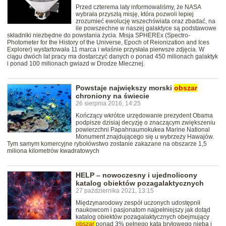
Przed czterema laty informowaliśmy, że NASA
wybrała przyszłą misję, która pozwoli lepiej
zrozumieć ewolucję wszechświata oraz zbadać, na
ile powszechne w naszej galaktyce są podstawowe
składniki niezbędne do powstania życia. Misja SPHEREx (Spectro-
Photometer for the History of the Universe, Epoch of Reionization and Ices
Explorer) wystartowała 11 marca i właśnie przysłała pierwsze zdjęcia. W
ciągu dwóch lat pracy ma dostarczyć danych o ponad 450 milionach galaktyk
i ponad 100 milionach gwiazd w Drodze Mlecznej.
Powstaje największy morski
obszar
chroniony na świecie
26 sierpnia 2016, 14:25
Kończący wkrótce urzędowanie prezydent Obama
podpisze dzisiaj decyzję o znaczącym zwiększeniu
powierzchni Papahnaumokukea Marine National
Monument znajdującego się u wybrzeży Hawajów.
Tym samym komercyjne rybołówstwo zostanie zakazane na obszarze 1,5
miliona kilometrów kwadratowych
HELP – nowoczesny i ujednolicony
katalog obiektów pozagalaktycznych
27 października 2021, 13:15
Międzynarodowy zespół uczonych udostępnił
naukowcom i pasjonatom najpełniejszy jak dotąd
katalog obiektów pozagalaktycznych obejmujący
obszar
ponad 3% pełnego kąta bryłowego nieba i