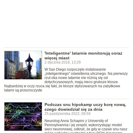
'Inteligentne' latarnie monitorują coraz
więcej miast
2 stycznia 2018, 13:29
W San Diego rozpoczęto instalowanie
„inteligentnego” oświetlenia ulicznego. Na pierwszy
rzut oka nowe latarnie nie różnią się od
dotychczasowych, mają nieco grubsze klosze.
Najbardziej w oczy rzuca się fakt, że klosze stylizowanych na zabytkowe
latarni są przezroczyste
Podczas snu hipokamp uczy korę nową,
czego dowiedział się za dnia
25 października 2022, 09:59
Neurolog Anna Schapiro z University of
Pennsylvannia i jej zespół, wykorzystując model
sieci neuronowej, odkryli, że gdy w czasie snu nasz