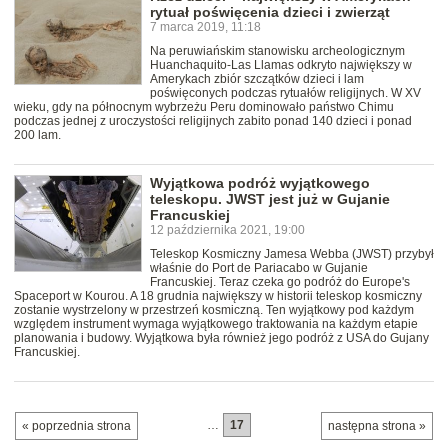
rytuał poświęcenia dzieci i zwierząt
7 marca 2019, 11:18
Na peruwiańskim stanowisku archeologicznym
Huanchaquito-Las Llamas odkryto największy w
Amerykach zbiór szczątków dzieci i lam
poświęconych podczas rytuałów religijnych. W XV
wieku, gdy na północnym wybrzeżu Peru dominowało państwo Chimu
podczas jednej z uroczystości religijnych zabito ponad 140 dzieci i ponad
200 lam.
Wyjątkowa podróż wyjątkowego
teleskopu. JWST jest już w Gujanie
Francuskiej
12 października 2021, 19:00
Teleskop Kosmiczny Jamesa Webba (JWST) przybył
właśnie do Port de Pariacabo w Gujanie
Francuskiej. Teraz czeka go podróż do Europe's
Spaceport w Kourou. A 18 grudnia największy w historii teleskop kosmiczny
zostanie wystrzelony w przestrzeń kosmiczną. Ten wyjątkowy pod każdym
względem instrument wymaga wyjątkowego traktowania na każdym etapie
planowania i budowy. Wyjątkowa była również jego podróż z USA do Gujany
Francuskiej.
…
17
« poprzednia strona
następna strona »