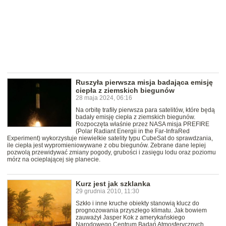
Ruszyła pierwsza misja badająca emisję
ciepła z ziemskich biegunów
28 maja 2024, 06:16
Na orbitę trafiły pierwsza para satelitów, które będą
badały emisję ciepła z ziemskich biegunów.
Rozpoczęta właśnie przez NASA misja PREFIRE
(Polar Radiant Energii in the Far-InfraRed
Experiment) wykorzystuje niewielkie satelity typu CubeSat do sprawdzania,
ile ciepła jest wypromieniowywane z obu biegunów. Zebrane dane lepiej
pozwolą przewidywać zmiany pogody, grubości i zasięgu lodu oraz poziomu
mórz na ocieplającej się planecie.
Kurz jest jak szklanka
29 grudnia 2010, 11:30
Szkło i inne kruche obiekty stanowią klucz do
prognozowania przyszłego klimatu. Jak bowiem
zauważył Jasper Kok z amerykańskiego
Narodowego Centrum Badań Atmosferycznych