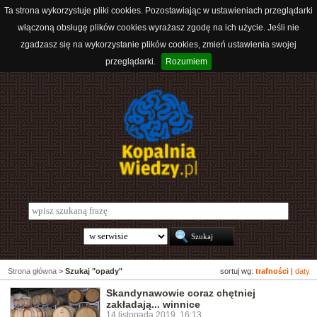
Ta strona wykorzystuje pliki cookies. Pozostawiając w ustawieniach przeglądarki
włączoną obsługę plików cookies wyrażasz zgodę na ich użycie. Jeśli nie
zgadzasz się na wykorzystanie plików cookies, zmień ustawienia swojej
przeglądarki.
Rozumiem
Strona główna
>
Szukaj "opady"
sortuj wg:
trafności
|
daty
Skandynawowie coraz chętniej
zakładają... winnice
14 listopada 2019, 16:13