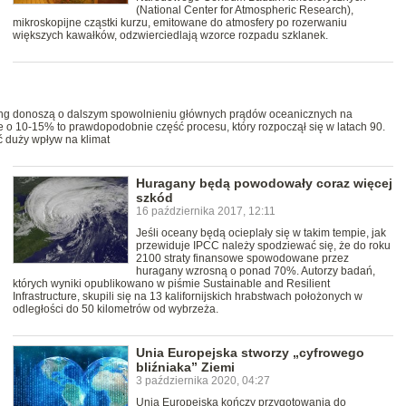
(National Center for Atmospheric Research),
mikroskopijne cząstki kurzu, emitowane do atmosfery po rozerwaniu
większych kawałków, odzwierciedlają wzorce rozpadu szklanek.
ding donoszą o dalszym spowolnieniu głównych prądów oceanicznych na
 o 10-15% to prawdopodobnie część procesu, który rozpoczął się w latach 90.
 duży wpływ na klimat
Huragany będą powodowały coraz więcej
szkód
16 października 2017, 12:11
Jeśli oceany będą ocieplały się w takim tempie, jak
przewiduje IPCC należy spodziewać się, że do roku
2100 straty finansowe spowodowane przez
huragany wzrosną o ponad 70%. Autorzy badań,
których wyniki opublikowano w piśmie Sustainable and Resilient
Infrastructure, skupili się na 13 kalifornijskich hrabstwach położonych w
odległości do 50 kilometrów od wybrzeża.
Unia Europejska stworzy „cyfrowego
bliźniaka” Ziemi
3 października 2020, 04:27
Unia Europejska kończy przygotowania do