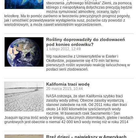
stworzenia „cyfrowego bliźniaka” Ziemi, za pomocą
którego z niespotykaną dotychczas precyzją będzie
można symulować atmosferę, oceany, lądy i
kriosferę. Ma to pomóc zarówno w tworzeniu precyzyjnych prognoz pogody,
jak i umożliwić przewidywanie wystąpienia susz, pożarów czy powodzi z
wielodniowym, a może nawet wieloletnim wyprzedzeniem.
Rośliny doprowadziły do zlodowaceń
pod koniec ordowiku?
1 lutego 2012, 12:49
Wg naukowców z Uniwersytetów w Exeter i
Oksfordzie, pojawienie się 470 mln lat temu
pierwszych roślin wywołało reakcję łańcuchową w
postaci serii zlodowaceń.
Kalifornia traci wodę
20 marca 2015, 10:44
NASA ostrzega, że stan Kalifornia szybko traci
zasoby wody pitnej. Obecne zasoby wystarczą
stanowi zaledwie na rok. Od 2011 roku stan traci
około 14 800 kilometrów sześciennych wody
rocznie. W basenach rzek Sacramento i San
Joaquin łączna ilość wody w śniegu, sztucznych zbiornikach, glebie i wodach
gruntowych jest obecnie o niemal 42 000 km3 wody mniej niż w roku 2014
Rzeź dzieci – największy w Amerykach