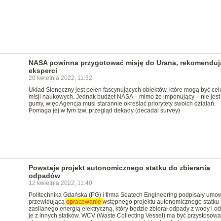
NASA powinna przygotować misję do Urana, rekomenduj
eksperci
20 kwietnia 2022, 11:32
Układ Słoneczny jest pełen fascynujących obiektów, które mogą być ce
misji naukowych. Jednak budżet NASA – mimo że imponujący – nie jest
gumy, więc Agencja musi starannie określać priorytety swoich działań.
Pomaga jej w tym tzw. przegląd dekady (decadal survey)
Powstaje projekt autonomicznego statku do zbierania
odpadów
12 kwietnia 2022, 11:40
Politechnika Gdańska (PG) i firma Seatech Engineering podpisały umo
przewidującą
opracowanie
wstępnego projektu autonomicznego statku
zasilanego energią elektryczną, który będzie zbierał odpady z wody i od
je z innych statków. WCV (Waste Collecting Vessel) ma być przystosow