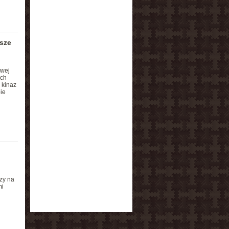
psze
owej
ych
 kinaz
ie
zy na
mi