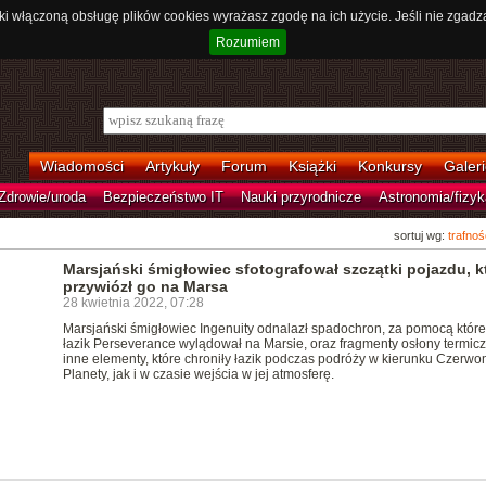
ki włączoną obsługę plików cookies wyrażasz zgodę na ich użycie. Jeśli nie zgadz
Rozumiem
Wiadomości
Artykuły
Forum
Książki
Konkursy
Galeri
Zdrowie/uroda
Bezpieczeństwo IT
Nauki przyrodnicze
Astronomia/fizyk
sortuj wg:
trafnoś
Marsjański śmigłowiec sfotografował szczątki pojazdu, k
przywiózł go na Marsa
28 kwietnia 2022, 07:28
Marsjański śmigłowiec Ingenuity odnalazł spadochron, za pomocą któr
łazik Perseverance wylądował na Marsie, oraz fragmenty osłony termicz
inne elementy, które chroniły łazik podczas podróży w kierunku Czerwo
Planety, jak i w czasie wejścia w jej atmosferę.