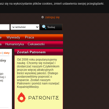
asz się na wykorzystanie plików cookies, zmień ustawienia swojej przeglądarki.
zaloguj się
e
Wywiady
Praca
a
Humanistyka
Ciekawostki
Zostań Patronem
ci
|
daty
Od 2006 roku popularyzujemy
tóry
naukę. Chcemy się rozwijać i
dostarczać naszym Czytelnikom
jeszcze więcej atrakcyjnych
treści wysokiej jakości. Dlatego
ego
postanowiliśmy poprosić o
nej i
wsparcie. Zostań naszym
nej
Patronem i pomóż nam rozwijać
KopalnięWiedzy.