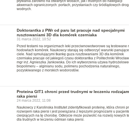
pływania zarówno na otwartych wodach, jak i trudnych do nawigacji
akwenach ograniczonych: portach, przystaniach czy śródlądowych dro
wodnych.
Doktorantka z PWr od paru lat pracuje nad specjalnymi
rusztowaniami 3D dla komórek czerniaka
31 marca 2022, 10:52
Przed testami na organizmach leki przeciwnowotworowe są testowane 
hodowlach komórek. Naukowcy starają się odtworzyć warunki panujące
ciele. Nad symulującymi tkankę guza rusztowaniami 3D dla komórek
czerniaka pracuje od jakiegoś czasu doktorantka z Politechniki Wrocławs
mgr inż. Agnieszka Jankowska. Do ich wytworzenia używa hydrożelow
biopolimeru – alginianu sodu, polimeru pochodzenia naturalnego,
pozyskiwanego z morskich wodorostów.
Proteina GIT1 chroni przed trudnymi w leczeniu rodzajam
raka piersi
24 marca 2022, 11:08
Naukowcy z Karolinska Institutet zidentyfikowali proteinę, która chroni p
rozwojem raka piersi i jest powiązana z lepszymi prognozami u pacjent
cierpiących na tę chorobę. Odkrycie może pozwolić na rozwój nowych te
dla trudnych w leczeniu odmian raka piersi.