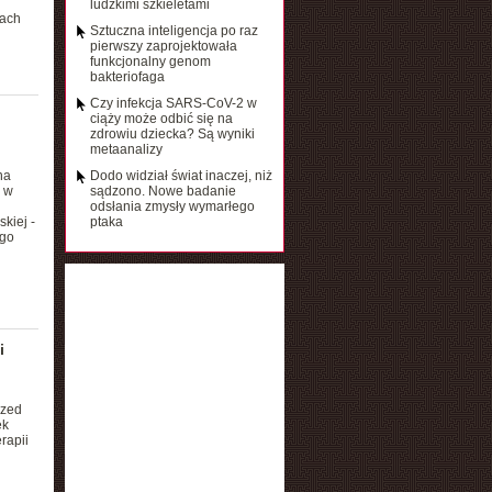
ludzkimi szkieletami
gach
Sztuczna inteligencja po raz
pierwszy zaprojektowała
funkcjonalny genom
bakteriofaga
Czy infekcja SARS-CoV-2 w
ciąży może odbić się na
zdrowiu dziecka? Są wyniki
metaanalizy
na
Dodo widział świat inaczej, niż
 w
sądzono. Nowe badanie
odsłania zmysły wymarłego
kiej -
ptaka
ego
i
rzed
ek
rapii