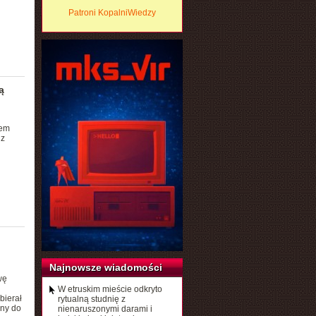
Patroni KopalniWiedzy
ą
lem
 z
Najnowsze wiadomości
wę
W etruskim mieście odkryto
bierał
rytualną studnię z
any do
nienaruszonymi darami i