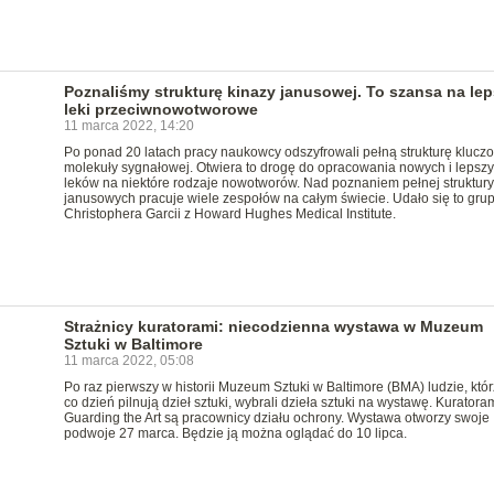
Poznaliśmy strukturę kinazy janusowej. To szansa na le
leki przeciwnowotworowe
11 marca 2022, 14:20
Po ponad 20 latach pracy naukowcy odszyfrowali pełną strukturę klucz
molekuły sygnałowej. Otwiera to drogę do opracowania nowych i lepsz
leków na niektóre rodzaje nowotworów. Nad poznaniem pełnej struktury
janusowych pracuje wiele zespołów na całym świecie. Udało się to grup
Christophera Garcii z Howard Hughes Medical Institute.
Strażnicy kuratorami: niecodzienna wystawa w Muzeum
Sztuki w Baltimore
11 marca 2022, 05:08
Po raz pierwszy w historii Muzeum Sztuki w Baltimore (BMA) ludzie, któr
co dzień pilnują dzieł sztuki, wybrali dzieła sztuki na wystawę. Kuratora
Guarding the Art są pracownicy działu ochrony. Wystawa otworzy swoje
podwoje 27 marca. Będzie ją można oglądać do 10 lipca.