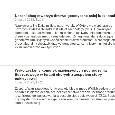
Uczeni chcą stworzyć drzewo genetyczne całej ludzkości
2 marca 2022, 11:58
Naukowcy z Big Data Institute na University of Oxford we współpracy z
uczonymi z Massachusetts Institute of Technology (MIT) i Uniwersytetu
Harvarda dokonali ważnego kroku w kierunku stworzenia genetyczneg
drzewa genealogicznego całej ludzkości. Zintegrowali dane dotyczące
genomów ludzi żyjących współcześnie oraz w prehistorii, a zaprzęgnięt
pracy algorytmy stworzyły drzewo genealogiczne, na którym umieściły 
27 milionów przodków tych osób.
Wykorzystanie komórek macierzystych pochodzenia
tłuszczowego w terapii chorych z zespołem stopy
cukrzycowej
1 marca 2022, 17:25
Zespół z Warszawskiego Uniwersytetu Medycznego (WUM) będzie pro
badania kliniczne oceniające bezpieczeństwo oraz skuteczność produk
leczniczego do zastosowania w zespole stopy cukrzycowej (ZSC). Subs
czynną stanowią w nim allogeniczne komórki mezenchymalne pozyski
tkanki tłuszczowej.