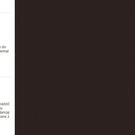
o
e do
niemal
wadzić
tu
tancję
wane z