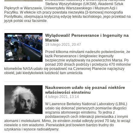
Stefana Wyszyńskiego (UKSW), Akademii Sztuk
Pięknych w Warszawie, Uniwersytetu Warszawskiego i Muzeum Azji i
Pacyfiku. W efekcie ich pracy powstała niezwykła [3-tomowa] monografia
Pontyfikału, obejmująca krytyczną edycję tekstu łacińskiego, jego przekład na
język polski oraz facsimile.
Wylądowali! Perseverance i Ingenuity na
Marsie
18 lutego 2021, 20:47
Przed kilkoma minutami nadeszło potwierdzenie, że
łazik Perseverance i śmigłowiec Ingenuity
bezpiecznie wylądowały na powierzchni Marsa. Po
ponad 200 dniach podróży i przebyciu 470 milionów
kilometrów NASA udało się posadowić na Czerwonej Planecie najcięższy
obiekt, jaki kiedykolwiek ludzkość tam umieściła
Naukowcom udało się poznać niektóre
właściwości einsteinu
4 lutego 2021, 13:14
W Lawrence Berkeley National Laboratory (LBNL)
udało się dokonać pierwszych pomiarów długości
wiązania atomowego einsteinu. To jedna z
podstawowych cech interakcji pierwiastka z innymi
atomami i molekułami. Mimo, że einstein został odkryty przed 70 laty, to wciąż
niewiele o nim wiadomo. Pierwiastek jest bowiem bardzo trudny do
uzyskania i wysoce radioaktywny.