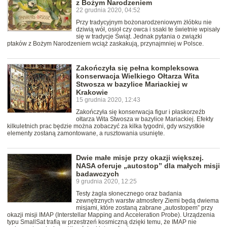
z Bożym Narodzeniem
22 grudnia 2020, 04:52
Przy tradycyjnym bożonarodzeniowym żłóbku nie
dziwią wół, osioł czy owca i ssaki te świetnie wpisały
się w tradycje Świąt. Jednak pytania o związki
ptaków z Bożym Narodzeniem wciąż zaskakują, przynajmniej w Polsce.
Zakończyła się pełna kompleksowa
konserwacja Wielkiego Ołtarza Wita
Stwosza w bazylice Mariackiej w
Krakowie
15 grudnia 2020, 12:43
Zakończyła się konserwacja figur i płaskorzeźb
ołtarza Wita Stwosza w bazylice Mariackiej. Efekty
kilkuletnich prac będzie można zobaczyć za kilka tygodni, gdy wszystkie
elementy zostaną zamontowane, a rusztowania usunięte.
Dwie małe misje przy okazji większej.
NASA oferuje „autostop” dla małych misji
badawczych
9 grudnia 2020, 12:25
Testy żagla słonecznego oraz badania
zewnętrznych warstw atmosfery Ziemi będą dwiema
misjami, które zostaną zabrane „autostopem” przy
okazji misji IMAP (Interstellar Mapping and Acceleration Probe). Urządzenia
typu SmallSat trafią w przestrzeń kosmiczną dzięki temu, że IMAP nie