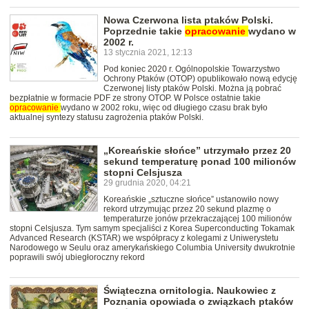
Nowa Czerwona lista ptaków Polski.
Poprzednie takie
opracowanie
wydano w
2002 r.
13 stycznia 2021, 12:13
Pod koniec 2020 r. Ogólnopolskie Towarzystwo
Ochrony Ptaków (OTOP) opublikowało nową edycję
Czerwonej listy ptaków Polski. Można ją pobrać
bezpłatnie w formacie PDF ze strony OTOP. W Polsce ostatnie takie
opracowanie
wydano w 2002 roku, więc od długiego czasu brak było
aktualnej syntezy statusu zagrożenia ptaków Polski.
„Koreańskie słońce” utrzymało przez 20
sekund temperaturę ponad 100 milionów
stopni Celsjusza
29 grudnia 2020, 04:21
Koreańskie „sztuczne słońce” ustanowiło nowy
rekord utrzymując przez 20 sekund plazmę o
temperaturze jonów przekraczającej 100 milionów
stopni Celsjusza. Tym samym specjaliści z Korea Superconducting Tokamak
Advanced Research (KSTAR) we współpracy z kolegami z Uniwerystetu
Narodowego w Seulu oraz amerykańskiego Columbia University dwukrotnie
poprawili swój ubiegłoroczny rekord
Świąteczna ornitologia. Naukowiec z
Poznania opowiada o związkach ptaków