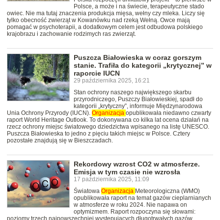
Polsce, a może i na świecie, terapeutyczne stado
owiec. Nie ma tutaj znaczenia produkcja mięsa, wełny czy mleka. Liczy się
tylko obecność zwierząt w Kowanówku nad rzeką Wełną. Owce mają
pomagać w psychoterapii, a dodatkowym celem jest odbudowa polskiego
krajobrazu i zachowanie rodzimych ras zwierząt.
Puszcza Białowieska w coraz gorszym
stanie. Trafiła do kategorii „krytycznej” w
raporcie IUCN
29 października 2025, 16:21
Stan ochrony naszego największego skarbu
przyrodniczego, Puszczy Białowieskiej, spadł do
kategorii „krytyczny”, informuje Międzynarodowa
Unia Ochrony Przyrody (IUCN).
Organizacja
opublikowała niedawno czwarty
raport World Heritage Outlook. To dokonywana co kilka lat ocena działań na
rzecz ochrony miejsc światowego dziedzictwa wpisanego na listę UNESCO.
Puszcza Białowieska to jedno z pięciu takich miejsc w Polsce. Cztery
pozostałe znajdują się w Bieszczadach.
Rekordowy wzrost CO2 w atmosferze.
Emisja w tym czasie nie wzrosła
17 października 2025, 11:09
Światowa
Organizacja
Meteorologiczna (WMO)
opublikowała raport na temat gazów cieplarnianych
w atmosferze w roku 2024. Nie napawa on
optymizmem. Raport rozpoczyna się słowami:
poziomy trzech najpowszechniej występujących długotrwałych gazów