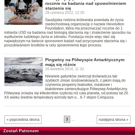
rocznie na badania nad spowolnieniem
starzenia się
28 czerwca 2022, 12:35
Saudyjska rodzina królewska powołała do życia
niedochodową organizację o nazwie Hevolution
Foundation, która ma przeznaczać rocznie do 1
miliarda USD na badania nad biologią starzenia się i znalezienie sposobu na
wydłużenie ludzkiego życia w zdrowiu. Fundacja może więc stać się
największym na świecie sponsorem badań nad przyczynami starzenia się i
poszukiwaniem środków w celu spowolnienia tego procesu.
Pingwiny na Półwyspie Antarktycznym
mają się różnie
26 kwietnia 2016, 11:32
Niewiele gatunków zwierząt doświadcza tak
szybkich zmian środowiskowych, z jakim mają do
czynienia pingwiny białookie, maskowe i
białobrewe zamieszkujące Półwysep Antarktyczny.
Półwysep ociepla się kilkukrotnie szybciej niż cała planeta, od połowy lat 20.
XX wieku średnie temperatury wzrosły tam o... 6-7 stopni Celsjusza
3
…
« poprzednia strona
następna strona »
Zostań Patronem