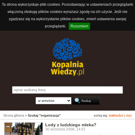
Ta strona wykorzystuje pliki cookies. Pozostawiając w ustawieniach przeglądarki
włączoną obsługę plików cookies wyrażasz zgodę na ich użycie. Jeśli nie
zgadzasz się na wykorzystanie plików cookies, zmień ustawienia swojej
przeglądarki.
Rozumiem
Strona główna
>
Szukaj "organizacja"
sortuj wg:
trafności
|
daty
Lody z ludzkiego mleka?
30 września 2008, 14:01