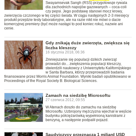
Swayamsevak Sangh (RSS) przygotowuje rywala
dla zachodnich napojów gazowanych – coca-coli
czy pepsi. Jego podstawę stanowi mocz krowy,
zwierzęcia czczonego w tej części świata. W ciągu następnych 2-3 miesięcy
produkt przejdzie testy laboratoryjne, ale na razie nikt nie mówi o dacie
komercyjnej premiery (być może nastąpi to pod koniec roku), nazwie ani
cenie.
Gdy znikają duże zwierzęta, zwiększa się
liczba kleszczy
16 stycznia 2018, 06:36
Zmniejszanie się populacji dzikich zwierząt
prowadzi do... zwiększenia populacji kleszczy,
stwierdzili naukowcy z Uniwersytetu Kalifornijskiego
w Santa Barbara, którzy przeprowadzili badania
finansowane przez Morris Animal Foundation. Wyniki badań opublikowano w
Proceedings of the Royal Society B: Biological Sciences.
Zamach na siedzibę Microsoftu
27 czerwca 2012, 09:55
W Atenach doszło do zamachu na siedzibę
Microsoftu. Uzbrojony mężczyzna wjechał w wejście
budynku półciężarówką wypełnioną kanistrami z
benzyną, a następnie podpalił pojazd.
Saudyjczycy przeznaczą 1 miliard USD