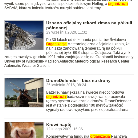
wynik sporu pomiędzy serwisem społecznościowym Netlog, a
organizacja
SABAM, która w imieniu twórców muzyki pobiera tantiemy.
Uznano oficjalny rekord zimna na półkuli
północnej
29 września 2020, 11:32
Po 30 latach od dokonania pomiarów Światowa
Organizacja
Meteorologiczna oficjalnie uznała, że
najniższą zanotowaną temperaturą na półkuli
północnej było -69,6 stopnia Celsjusza. Taki wynik
zarejestrowały w grudniu 1991 roku znajdujące się na Grenlandii instrumenty
University of Wisconsin-Madison Antarctic Meteorological Research Center
Automatic Weather Station.
DroneDefender - bicz na drony
25 kwietnia 2016, 08:24
Battelle, największa na świecie niedochodowa
organizacja
badawczo-rozwojowa, opracowała
ręczny system zwalczania dronów. DroneDefender
jest w stanie z odległości 400 metrów zakłócić
sygnały radiowe wysyłane przez operatora drona
Krowi napój
12 lutego 2009, 16:36
Konserwatywna hinduska
organizacja
Rashtriya