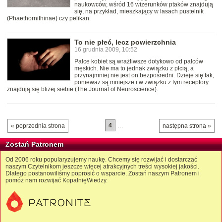
naukowców, wśród 16 wizerunków ptaków znajdują
się, na przykład, mieszkający w lasach pustelnik
(Phaethornithinae) czy pelikan.
To nie płeć, lecz powierzchnia
16 grudnia 2009, 10:52
Palce kobiet są wrażliwsze dotykowo od palców
męskich. Nie ma to jednak związku z płcią, a
przynajmniej nie jest on bezpośredni. Dzieje się tak,
ponieważ są mniejsze i w związku z tym receptory
znajdują się bliżej siebie (The Journal of Neuroscience).
4
…
« poprzednia strona
następna strona »
Zostań Patronem
Od 2006 roku popularyzujemy naukę. Chcemy się rozwijać i dostarczać
naszym Czytelnikom jeszcze więcej atrakcyjnych treści wysokiej jakości.
Dlatego postanowiliśmy poprosić o wsparcie. Zostań naszym Patronem i
pomóż nam rozwijać KopalnięWiedzy.