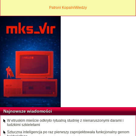
Patroni KopalniWiedzy
Najnowsze wiadomości
W etruskim mieście odkryto rytualną studnię z nienaruszonymi darami i
ludzkimi szkieletami
Sztuczna inteligencja po raz pierwszy zaprojektowała funkcjonalny genom