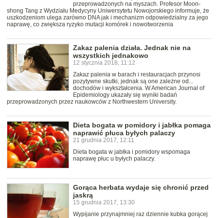
przeprowadzonych na myszach. Profesor Moon-
shong Tang z Wydziału Medycyny Uniwersytetu Nowojorskiego informuje, że
uszkodzeniom ulega zarówno DNA jak i mechanizm odpowiedzialny za jego
naprawę, co zwiększa ryzyko mutacji komórek i nowotworzenia
Zakaz palenia działa. Jednak nie na
wszystkich jednakowo
12 stycznia 2018, 11:12
Zakaz palenia w barach i restauracjach przynosi
pozytywne skutki, jednak są one zależne od...
dochodów i wykształcenia. W American Journal of
Epidemiology ukazały się wyniki badań
przeprowadzonych przez naukowców z Northwestern University.
Dieta bogata w pomidory i jabłka pomaga
naprawić płuca byłych palaczy
21 grudnia 2017, 12:11
Dieta bogata w jabłka i pomidory wspomaga
naprawę płuc u byłych palaczy.
Gorąca herbata wydaje się chronić przed
jaskrą
15 grudnia 2017, 13:30
Wypijanie przynajmniej raz dziennie kubka gorącej