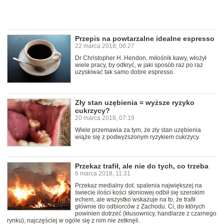
Przepis na powtarzalne idealne espresso
22 marca 2018, 06:27
Dr Christopher H. Hendon, miłośnik kawy, włożył
wiele pracy, by odkryć, w jaki sposób raz po raz
uzyskiwać tak samo dobre espresso.
Zły stan uzębienia = wyższe ryzyko
cukrzycy?
20 marca 2018, 07:19
Wiele przemawia za tym, że zły stan uzębienia
wiąże się z podwyższonym ryzykiem cukrzycy.
Przekaz trafił, ale nie do tych, co trzeba
6 marca 2018, 11:31
Przekaz medialny dot. spalenia największej na
świecie ilości kości słoniowej odbił się szerokim
echem, ale wszystko wskazuje na to, że trafił
głównie do odbiorców z Zachodu. Ci, do których
powinien dotrzeć (kłusownicy, handlarze z czarnego
rynku), najczęściej w ogóle się z nim nie zetknęli.