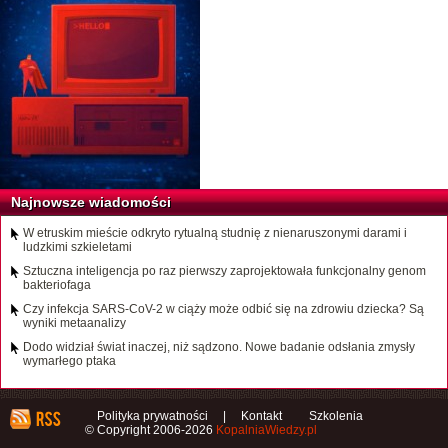
Najnowsze wiadomości
W etruskim mieście odkryto rytualną studnię z nienaruszonymi darami i
ludzkimi szkieletami
Sztuczna inteligencja po raz pierwszy zaprojektowała funkcjonalny genom
bakteriofaga
Czy infekcja SARS-CoV-2 w ciąży może odbić się na zdrowiu dziecka? Są
wyniki metaanalizy
Dodo widział świat inaczej, niż sądzono. Nowe badanie odsłania zmysły
wymarłego ptaka
Polityka prywatności
|
Kontakt
Szkolenia
© Copyright 2006-2026
KopalniaWiedzy.pl