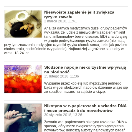
Nieswoiste zapalenie jelit zwiększa
ryzyko zawału
2 marca 2018, 11:41
Analiza danych medycznych dużej grupy pacjentów
wykazała, że ludzie z nieswoistym zapaleniem jelit
(ang. inflammatory bowel disease, IBD) znajdują się
w grupie podwyższonego ryzyka zawału (nie mają
przy tym znaczenia tradycyjne czynniki ryzyka chorób serca, takie jak poziom
cholesterolu, nadciśnienie czy palenie). Najbardziej zagrożone są osoby w
wieku 18-24 lat.
Słodzone napoje niekorzystnie wpływają
na płodność
15 lutego 2018, 11:36
Wypijanie przez kobietę lub mężczyznę jednego
bądź więcej słodzonych napojów dziennie wiąże się
ze spadkiem szans na zajście w ciążę.
Nikotyna w e-papierosach uszkadza DNA
i może prowadzić do nowotworów
30 stycznia 2018, 13:26
Zawarta w e-papierosach nikotyna uszkadza DNA w
sposób, który może zwiększać ryzyko wystąpienia
nowotworów, donoszą autorzy najnowszych badań