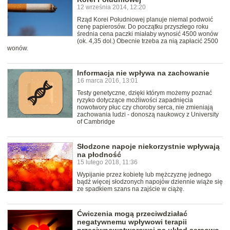
12 września 2014, 12:20
Rząd Korei Południowej planuje niemal podwoić
cenę papierosów. Do początku przyszłego roku
średnia cena paczki miałaby wynosić 4500 wonów
(ok. 4,35 dol.) Obecnie trzeba za nią zapłacić 2500
wonów.
Informacja nie wpływa na zachowanie
16 marca 2016, 13:01
Testy genetyczne, dzięki którym możemy poznać
ryzyko dotyczące możliwości zapadnięcia
nowotwory płuc czy choroby serca, nie zmieniają
zachowania ludzi - donoszą naukowcy z University
of Cambridge
Słodzone napoje niekorzystnie wpływają
na płodność
15 lutego 2018, 11:36
Wypijanie przez kobietę lub mężczyznę jednego
bądź więcej słodzonych napojów dziennie wiąże się
ze spadkiem szans na zajście w ciążę.
Ćwiczenia mogą przeciwdziałać
negatywnemu wpływowi terapii
przeciwnowotworowej na układ sercowo-