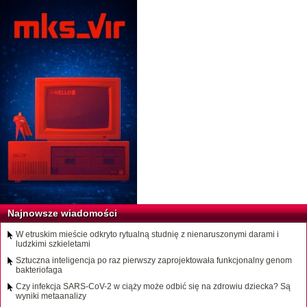
Najnowsze wiadomości
W etruskim mieście odkryto rytualną studnię z nienaruszonymi darami i
ludzkimi szkieletami
Sztuczna inteligencja po raz pierwszy zaprojektowała funkcjonalny genom
bakteriofaga
Czy infekcja SARS-CoV-2 w ciąży może odbić się na zdrowiu dziecka? Są
wyniki metaanalizy