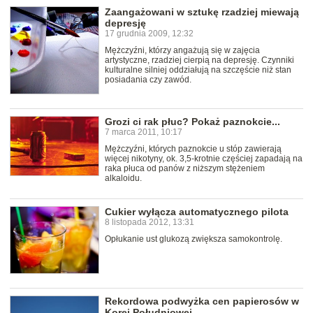
Zaangażowani w sztukę rzadziej miewają
depresję
17 grudnia 2009, 12:32
Mężczyźni, którzy angażują się w zajęcia
artystyczne, rzadziej cierpią na depresję. Czynniki
kulturalne silniej oddziałują na szczęście niż stan
posiadania czy zawód.
Grozi ci rak płuc? Pokaż paznokcie...
7 marca 2011, 10:17
Mężczyźni, których paznokcie u stóp zawierają
więcej nikotyny, ok. 3,5-krotnie częściej zapadają na
raka płuca od panów z niższym stężeniem
alkaloidu.
Cukier wyłącza automatycznego pilota
8 listopada 2012, 13:31
Opłukanie ust glukozą zwiększa samokontrolę.
Rekordowa podwyżka cen papierosów w
Korei Południowej