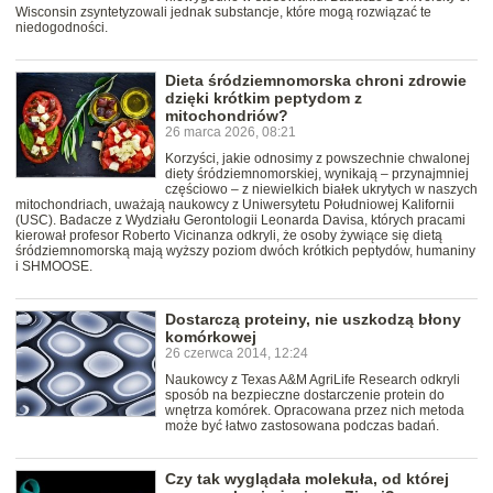
Wisconsin zsyntetyzowali jednak substancje, które mogą rozwiązać te
niedogodności.
Dieta śródziemnomorska chroni zdrowie
dzięki krótkim peptydom z
mitochondriów?
26 marca 2026, 08:21
Korzyści, jakie odnosimy z powszechnie chwalonej
diety śródziemnomorskiej, wynikają – przynajmniej
częściowo – z niewielkich białek ukrytych w naszych
mitochondriach, uważają naukowcy z Uniwersytetu Południowej Kalifornii
(USC). Badacze z Wydziału Gerontologii Leonarda Davisa, których pracami
kierował profesor Roberto Vicinanza odkryli, że osoby żywiące się dietą
śródziemnomorską mają wyższy poziom dwóch krótkich peptydów, humaniny
i SHMOOSE.
Dostarczą proteiny, nie uszkodzą błony
komórkowej
26 czerwca 2014, 12:24
Naukowcy z Texas A&M AgriLife Research odkryli
sposób na bezpieczne dostarczenie protein do
wnętrza komórek. Opracowana przez nich metoda
może być łatwo zastosowana podczas badań.
Czy tak wyglądała molekuła, od której