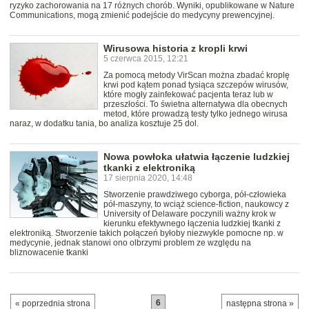
ryzyko zachorowania na 17 różnych chorób. Wyniki, opublikowane w Nature
Communications, mogą zmienić podejście do medycyny prewencyjnej.
Wirusowa historia z kropli krwi
5 czerwca 2015, 12:21
Za pomocą metody VirScan można zbadać kroplę
krwi pod kątem ponad tysiąca szczepów wirusów,
które mogły zainfekować pacjenta teraz lub w
przeszłości. To świetna alternatywa dla obecnych
metod, które prowadzą testy tylko jednego wirusa
naraz, w dodatku tania, bo analiza kosztuje 25 dol.
Nowa powłoka ułatwia łączenie ludzkiej
tkanki z elektroniką
17 sierpnia 2020, 14:48
Stworzenie prawdziwego cyborga, pół-człowieka
pół-maszyny, to wciąż science-fiction, naukowcy z
University of Delaware poczynili ważny krok w
kierunku efektywnego łączenia ludzkiej tkanki z
elektroniką. Stworzenie takich połączeń byłoby niezwykle pomocne np. w
medycynie, jednak stanowi ono olbrzymi problem ze względu na
bliznowacenie tkanki
6
« poprzednia strona
następna strona »