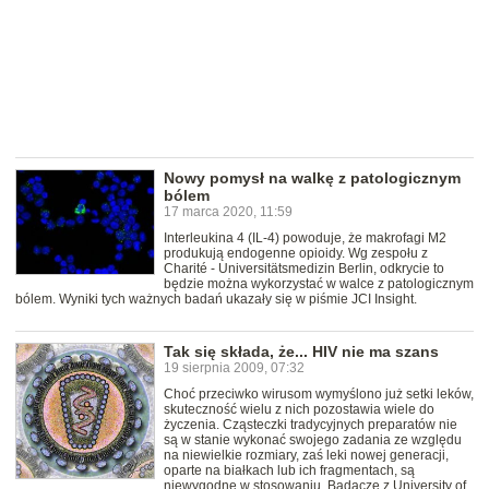
Nowy pomysł na walkę z patologicznym
bólem
17 marca 2020, 11:59
Interleukina 4 (IL-4) powoduje, że makrofagi M2
produkują endogenne opioidy. Wg zespołu z
Charité - Universitätsmedizin Berlin, odkrycie to
będzie można wykorzystać w walce z patologicznym
bólem. Wyniki tych ważnych badań ukazały się w piśmie JCI Insight.
Tak się składa, że... HIV nie ma szans
19 sierpnia 2009, 07:32
Choć przeciwko wirusom wymyślono już setki leków,
skuteczność wielu z nich pozostawia wiele do
życzenia. Cząsteczki tradycyjnych preparatów nie
są w stanie wykonać swojego zadania ze względu
na niewielkie rozmiary, zaś leki nowej generacji,
oparte na białkach lub ich fragmentach, są
niewygodne w stosowaniu. Badacze z University of