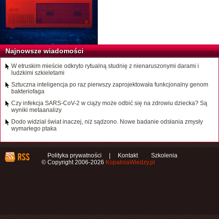
Najnowsze wiadomości
W etruskim mieście odkryto rytualną studnię z nienaruszonymi darami i
ludzkimi szkieletami
Sztuczna inteligencja po raz pierwszy zaprojektowała funkcjonalny genom
bakteriofaga
Czy infekcja SARS-CoV-2 w ciąży może odbić się na zdrowiu dziecka? Są
wyniki metaanalizy
Dodo widział świat inaczej, niż sądzono. Nowe badanie odsłania zmysły
wymarłego ptaka
Polityka prywatności
|
Kontakt
Szkolenia
© Copyright 2006-2026
KopalniaWiedzy.pl