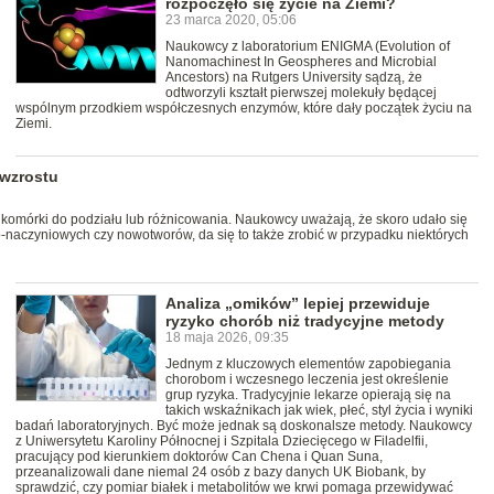
rozpoczęło się życie na Ziemi?
23 marca 2020, 05:06
Naukowcy z laboratorium ENIGMA (Evolution of
Nanomachinest In Geospheres and Microbial
Ancestors) na Rutgers University sądzą, że
odtworzyli kształt pierwszej molekuły będącej
wspólnym przodkiem współczesnych enzymów, które dały początek życiu na
Ziemi.
 wzrostu
komórki do podziału lub różnicowania. Naukowcy uważają, że skoro udało się
o-naczyniowych czy nowotworów, da się to także zrobić w przypadku niektórych
Analiza „omików” lepiej przewiduje
ryzyko chorób niż tradycyjne metody
18 maja 2026, 09:35
Jednym z kluczowych elementów zapobiegania
chorobom i wczesnego leczenia jest określenie
grup ryzyka. Tradycyjnie lekarze opierają się na
takich wskaźnikach jak wiek, płeć, styl życia i wyniki
badań laboratoryjnych. Być może jednak są doskonalsze metody. Naukowcy
z Uniwersytetu Karoliny Północnej i Szpitala Dziecięcego w Filadelfii,
pracujący pod kierunkiem doktorów Can Chena i Quan Suna,
przeanalizowali dane niemal 24 osób z bazy danych UK Biobank, by
sprawdzić, czy pomiar białek i metabolitów we krwi pomaga przewidywać