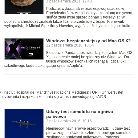
1 października 2021, 12:43
Podczas wykopalisk w pradziejowej osadzie w
Ebreichsdorfie w Austrii odkryto zdobioną motywem
słońca złotą misę sprzed ponad 3 tysięcy lat. W
pobliżu archeolodzy znaleźli także liczne przedmioty z brązu. Kierownik
wykopalisk, dr Michał Sip z firmy Novetus, wyjaśnia, że było to miejsce kultu.
Windows bezpieczniejszy od Mac OS X?
22 października 2010, 10:54
Eksperci z Panda Labs twierdzą, że system Mac OS
X jest obecnie mniej bezpieczny niż Windows. Do
takich wniosków skłoniła ich rosnąca liczba luk i
szkodliwego kodu atakującego system Apple'a.
M (Institut Hospital del Mar d'Investigacions Mèdiques) i UPF (Uniwersystet
ojrzewania i rozprzestrzeniania się wirusa powodującego AIDS
Udany test samolotu na ogniwa
paliwowe
3 października 2016, 10:15
Niemieccy inżynierowie przeprowadzili udany test
pierwszego na świecie czteroosobowego samolotu
zasilanego ogniwami paliwowymi. Podczas