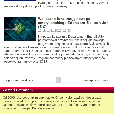
trwającego 10 minut lotu na pokładzie maszyny HY4
znajdowało się dwóch pilotów i dwa manekiny
Wskazano lokalizację nowego
amerykańskiego Zderzacza Elektron-Jon
(EIC)
16 stycznia 2020, 12:58
Na początku stycznia Departament Energii USA
poinformował o wybraniu lokalizacji dla nowego
potężnego urządzenia badawczego fizyki wysokich
energii. Zderzacz Elektron-Jon (EIC) ma powstać w Brookhaven National
Laboratory (NY) kosztem ok. 2 mld. dolarów. Dwa przeciwbieżne akceleratory
zderzać będą elektrony z protonami lub z jonami atomowymi, z możliwością
polaryzacji obu wiązek. Program badawczy planowanych eksperymentów
współtworzą naukowcy z NCBJ.
…
9
…
« poprzednia strona
następna strona »
Zostań Patronem
Od 2006 roku popularyzujemy naukę. Chcemy się rozwijać i dostarczać
naszym Czytelnikom jeszcze więcej atrakcyjnych treści wysokiej jakości.
Dlatego postanowiliśmy poprosić o wsparcie. Zostań naszym Patronem i
pomóż nam rozwijać KopalnięWiedzy.