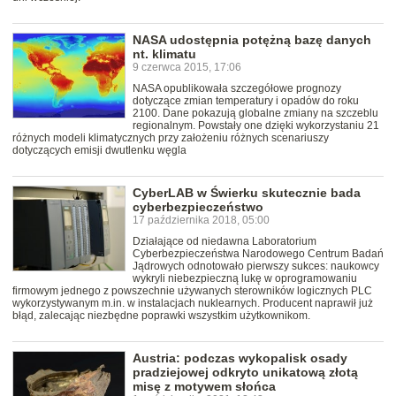
NASA udostępnia potężną bazę danych
nt. klimatu
9 czerwca 2015, 17:06
NASA opublikowała szczegółowe prognozy
dotyczące zmian temperatury i opadów do roku
2100. Dane pokazują globalne zmiany na szczeblu
regionalnym. Powstały one dzięki wykorzystaniu 21
różnych modeli klimatycznych przy założeniu różnych scenariuszy
dotyczących emisji dwutlenku węgla
CyberLAB w Świerku skutecznie bada
cyberbezpieczeństwo
17 października 2018, 05:00
Działające od niedawna Laboratorium
Cyberbezpieczeństwa Narodowego Centrum Badań
Jądrowych odnotowało pierwszy sukces: naukowcy
wykryli niebezpieczną lukę w oprogramowaniu
firmowym jednego z powszechnie używanych sterowników logicznych PLC
wykorzystywanym m.in. w instalacjach nuklearnych. Producent naprawił już
błąd, zalecając niezbędne poprawki wszystkim użytkownikom.
Austria: podczas wykopalisk osady
pradziejowej odkryto unikatową złotą
misę z motywem słońca