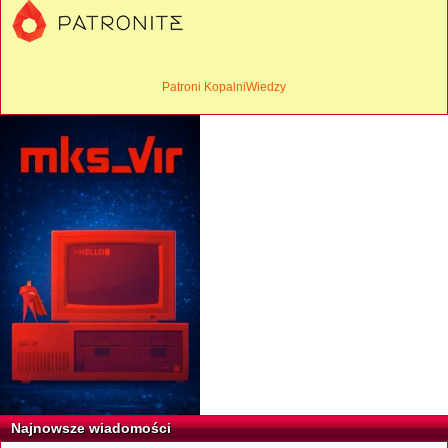
Patroni KopalniWiedzy
Najnowsze wiadomości