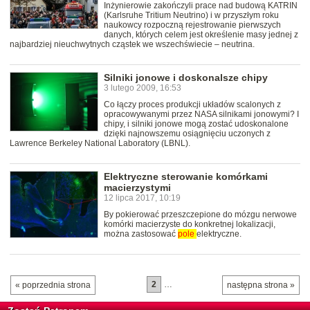
Inżynierowie zakończyli prace nad budową KATRIN
(Karlsruhe Tritium Neutrino) i w przyszłym roku
naukowcy rozpoczną rejestrowanie pierwszych
danych, których celem jest określenie masy jednej z
najbardziej nieuchwytnych cząstek we wszechświecie – neutrina.
Silniki jonowe i doskonalsze chipy
3 lutego 2009, 16:53
Co łączy proces produkcji układów scalonych z
opracowywanymi przez NASA silnikami jonowymi? I
chipy, i silniki jonowe mogą zostać udoskonalone
dzięki najnowszemu osiągnięciu uczonych z
Lawrence Berkeley National Laboratory (LBNL).
Elektryczne sterowanie komórkami
macierzystymi
12 lipca 2017, 10:19
By pokierować przeszczepione do mózgu nerwowe
komórki macierzyste do konkretnej lokalizacji,
można zastosować
pole
elektryczne.
2
…
« poprzednia strona
następna strona »