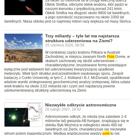
Za około 30 milionów lat w Drogę Mleczną uderzy
Obłok Smitha, olbrzymi obłok wodoru, któr pędzi w
naszym kierunku z prędkością ponad 241 km/s.
Obłok Smitha ma długość około 9800 lat świetlnych,
a jego szerokość oszacowano na około 3300 lat
świetlnych. Masa obłoku jest co najmniej milion razy większa od masy Słońca
Trzy miliardy – tyle lat ma najstarsza
struktura uderzeniowa na Ziemi?
25 czerwca 2026, 08:58
W centralnej części kratonu Pilbara w Australii
Zachodniej, w miejscu zwanym North
Pole
Dome, w
skałach zachowały się stożki uderzeniowe –
charakterystyczne, bruzdowane formy powstające
wyłącznie pod wpływem fali uderzeniowej towarzyszącej upadkowi
meteorytu. Wiek tych struktur jest przedmiotem naukowego sporu. Zespół
badaczy z Curtin University, w tym C.J. Kirkland i B.J. McDonald, opublikował
właśnie wyniki zintegrowanej geochemicznej analizy izotopowej, która ustala
wiek krateru na około 3,02 miliarda lat i czyni zeń najstarszą pewnie
udokumentowaną strukturę uderzeniową na Ziemi.
Niezwykłe odkrycie astronomiczne
26 lutego 2007, 18:42
Astronomowie odkryli, że młoda (ma zaledwie 2-4
milionów lat) gwiazda AB Aurigae, znajdująca się w
obłoku Byk-Woźnica w odległości około 460 lat
świetlnych od Ziemi, charakteryzuje się niezwykle
silnym polem magnetycznym. Według współczesnej wiedzy
pole
to nie