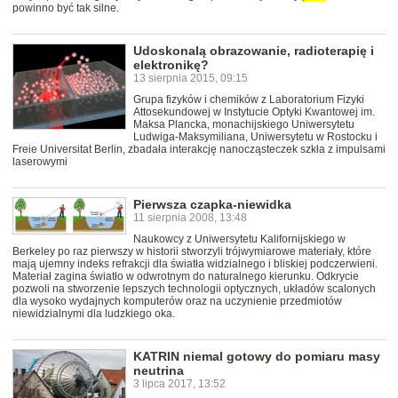
powinno być tak silne.
Udoskonalą obrazowanie, radioterapię i
elektronikę?
13 sierpnia 2015, 09:15
Grupa fizyków i chemików z Laboratorium Fizyki
Attosekundowej w Instytucie Optyki Kwantowej im.
Maksa Plancka, monachijskiego Uniwersytetu
Ludwiga-Maksymiliana, Uniwersytetu w Rostocku i
Freie Universitat Berlin, zbadała interakcję nanocząsteczek szkła z impulsami
laserowymi
Pierwsza czapka-niewidka
11 sierpnia 2008, 13:48
Naukowcy z Uniwersytetu Kalifornijskiego w
Berkeley po raz pierwszy w historii stworzyli trójwymiarowe materiały, które
mają ujemny indeks refrakcji dla światła widzialnego i bliskiej podczerwieni.
Materiał zagina światło w odwrotnym do naturalnego kierunku. Odkrycie
pozwoli na stworzenie lepszych technologii optycznych, układów scalonych
dla wysoko wydajnych komputerów oraz na uczynienie przedmiotów
niewidzialnymi dla ludzkiego oka.
KATRIN niemal gotowy do pomiaru masy
neutrina
3 lipca 2017, 13:52