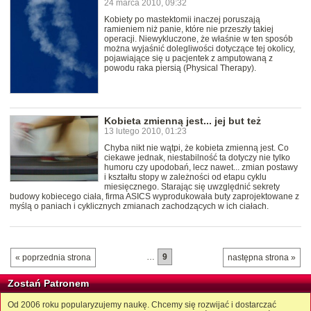
24 marca 2010, 09:32
Kobiety po mastektomii inaczej poruszają
ramieniem niż panie, które nie przeszły takiej
operacji. Niewykluczone, że właśnie w ten sposób
można wyjaśnić dolegliwości dotyczące tej okolicy,
pojawiające się u pacjentek z amputowaną z
powodu raka piersią (Physical Therapy).
Kobieta zmienną jest... jej but też
13 lutego 2010, 01:23
Chyba nikt nie wątpi, że kobieta zmienną jest. Co
ciekawe jednak, niestabilność ta dotyczy nie tylko
humoru czy upodobań, lecz nawet... zmian postawy
i kształtu stopy w zależności od etapu cyklu
miesięcznego. Starając się uwzględnić sekrety
budowy kobiecego ciała, firma ASICS wyprodukowała buty zaprojektowane z
myślą o paniach i cyklicznych zmianach zachodzących w ich ciałach.
…
9
« poprzednia strona
następna strona »
Zostań Patronem
Od 2006 roku popularyzujemy naukę. Chcemy się rozwijać i dostarczać