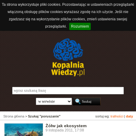
Ta strona wykorzystuje pliki cookies. Pozostawiając w ustawieniach przeglądarki
włączoną obsługę plików cookies wyrażasz zgodę na ich użycie. Jeśli nie
zgadzasz się na wykorzystanie plików cookies, zmień ustawienia swojej
przeglądarki.
Rozumiem
Strona główna
>
Szukaj "poruszanie"
sortuj wg:
trafności
|
daty
Żółw jak ekosystem
9 listopada 2011, 17:08