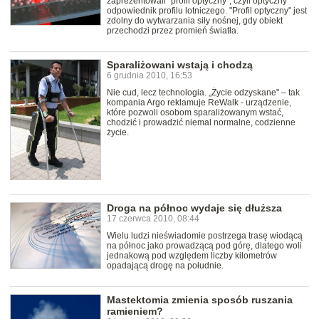
zaprezentowali "profil optyczny", czyli optyczny
odpowiednik profilu lotniczego. "Profil optyczny" jest
zdolny do wytwarzania siły nośnej, gdy obiekt
przechodzi przez promień światła.
Sparaliżowani wstają i chodzą
6 grudnia 2010, 16:53
Nie cud, lecz technologia. „Życie odzyskane" – tak
kompania Argo reklamuje ReWalk - urządzenie,
które pozwoli osobom sparaliżowanym wstać,
chodzić i prowadzić niemal normalne, codzienne
życie.
Droga na północ wydaje się dłuższa
17 czerwca 2010, 08:44
Wielu ludzi nieświadomie postrzega trasę wiodącą
na północ jako prowadzącą pod górę, dlatego woli
jednakową pod względem liczby kilometrów
opadającą drogę na południe.
Mastektomia zmienia sposób ruszania
ramieniem?