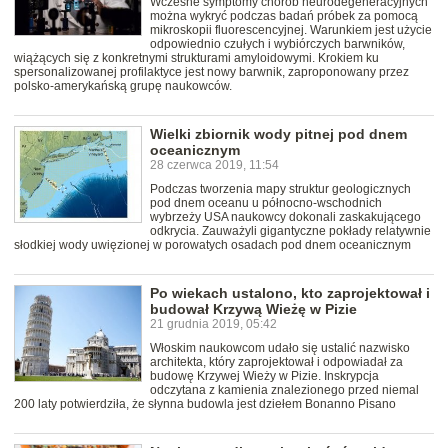
Wczesne symptomy chorób neurodegeneracyjnych
można wykryć podczas badań próbek za pomocą
mikroskopii fluorescencyjnej. Warunkiem jest użycie
odpowiednio czułych i wybiórczych barwników,
wiążących się z konkretnymi strukturami amyloidowymi. Krokiem ku
spersonalizowanej profilaktyce jest nowy barwnik, zaproponowany przez
polsko-amerykańską grupę naukowców.
Wielki zbiornik wody pitnej pod dnem
oceanicznym
28 czerwca 2019, 11:54
Podczas tworzenia mapy struktur geologicznych
pod dnem oceanu u północno-wschodnich
wybrzeży USA naukowcy dokonali zaskakującego
odkrycia. Zauważyli gigantyczne pokłady relatywnie
słodkiej wody uwięzionej w porowatych osadach pod dnem oceanicznym
Po wiekach ustalono, kto zaprojektował i
budował Krzywą Wieżę w Pizie
21 grudnia 2019, 05:42
Włoskim naukowcom udało się ustalić nazwisko
architekta, który zaprojektował i odpowiadał za
budowę Krzywej Wieży w Pizie. Inskrypcja
odczytana z kamienia znalezionego przed niemal
200 laty potwierdziła, że słynna budowla jest dziełem Bonanno Pisano