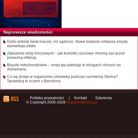
Najnowsze wiadomości
Dodo widział świat inaczej, niż sądzono. Nowe badanie odsłania zmysły
wymarłego ptaka
Zakażenie dróg moczowych – jak komórki czuciowe chronią nas przed
poważną infekcją
Blaszki mitochondrialne – nowy typ patologii w mózgach chorych na
Alzheimera
Co się dzieje w organizmie człowieka podczas zaćmienia Słońca?
Sprawdzą to uczeni z Barcelony
Polityka prywatności
|
Kontakt
Szkolenia
© Copyright 2006-2026
KopalniaWiedzy.pl