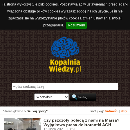
Ta strona wykorzystuje pliki cookies. Pozostawiając w ustawieniach przeglądarki
włączoną obsługę plików cookies wyrażasz zgodę na ich użycie. Jeśli nie
zgadzasz się na wykorzystanie plików cookies, zmień ustawienia swojej
przeglądarki.
Rozumiem
Strona główna
>
Szukaj "pory"
sortuj wg:
trafności
|
daty
Czy pszczoły polecą z nami na Marsa?
Wyjątkowa praca doktorantki AGH
15 lipca 2021, 18:51