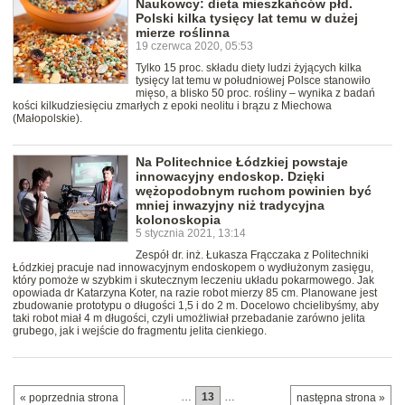
Naukowcy: dieta mieszkańców płd.
Polski kilka tysięcy lat temu w dużej
mierze roślinna
19 czerwca 2020, 05:53
Tylko 15 proc. składu diety ludzi żyjących kilka
tysięcy lat temu w południowej Polsce stanowiło
mięso, a blisko 50 proc. rośliny – wynika z badań
kości kilkudziesięciu zmarłych z epoki neolitu i brązu z Miechowa
(Małopolskie).
Na Politechnice Łódzkiej powstaje
innowacyjny endoskop. Dzięki
wężopodobnym ruchom powinien być
mniej inwazyjny niż tradycyjna
kolonoskopia
5 stycznia 2021, 13:14
Zespół dr. inż. Łukasza Frącczaka z Politechniki
Łódzkiej pracuje nad innowacyjnym endoskopem o wydłużonym zasięgu,
który pomoże w szybkim i skutecznym leczeniu układu pokarmowego. Jak
opowiada dr Katarzyna Koter, na razie robot mierzy 85 cm. Planowane jest
zbudowanie prototypu o długości 1,5 i do 2 m. Docelowo chcielibyśmy, aby
taki robot miał 4 m długości, czyli umożliwiał przebadanie zarówno jelita
grubego, jak i wejście do fragmentu jelita cienkiego.
…
13
…
« poprzednia strona
następna strona »