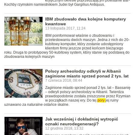
krytycznym okresie poprzedzającym powstanie Bar-
Kochby rzymskim namiestnikiem Judei był Gargilius Antiquus.
IBM zbudowało dwa kolejne komputery
kwantowe
13 listopada 2017, 11:24
IBM poinformował właśnie o zbudowaniu i
przetestowaniu dwóch maszyn. Jedna z nich do 20-
kubitowy komputer, który zostanie udostępniony
klientom firmy jeszcze przed końcem bieżącego
roku. Druga to prototypowy 50-kubitowy system, który stanie się podstawą do
zbudowania kolejnych maszyn
Polscy archeolodzy odkryli w Albanii
zaginione miasto sprzed ponad 2 tys. lat
7 czerwca 2018, 08:44
Zaginione miasto sprzed ponad 2 tys. lat – Bassanię
– odkryli polscy archeolodzy w Albanii. Twierdza
prawdopodobnie została zniszczone przez Rzymian
w początkach naszej ery. Do tej
pory
jej ruiny
uznawano za naturalne ostańce skalne.
Jak wcześniej i dokładniej wytropić
oznaki neurodegeneracji?
12 grudnia 2018, 13:32