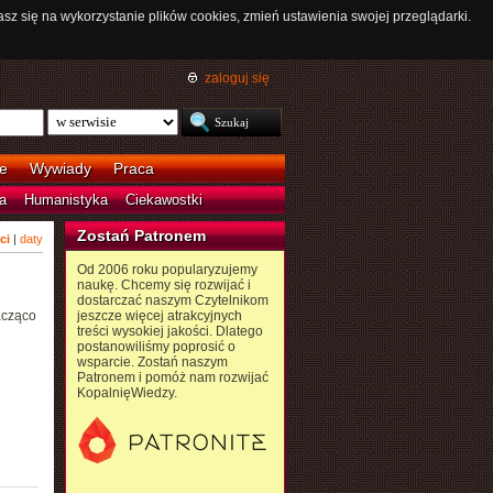
asz się na wykorzystanie plików cookies, zmień ustawienia swojej przeglądarki.
zaloguj się
e
Wywiady
Praca
a
Humanistyka
Ciekawostki
Zostań Patronem
ci
|
daty
Od 2006 roku popularyzujemy
naukę. Chcemy się rozwijać i
dostarczać naszym Czytelnikom
acząco
jeszcze więcej atrakcyjnych
treści wysokiej jakości. Dlatego
postanowiliśmy poprosić o
wsparcie. Zostań naszym
Patronem i pomóż nam rozwijać
KopalnięWiedzy.