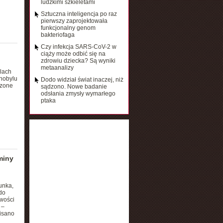
ludzkimi szkieletami
Sztuczna inteligencja po raz
pierwszy zaprojektowała
funkcjonalny genom
bakteriofaga
Czy infekcja SARS-CoV-2 w
ciąży może odbić się na
zdrowiu dziecka? Są wyniki
metaanalizy
lach
rnobylu
Dodo widział świat inaczej, niż
dzone
sądzono. Nowe badanie
odsłania zmysły wymarłego
ptaka
miny
unka,
do
iwości
 –
isano