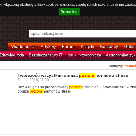
ki włączoną obsługę plików cookies wyrażasz zgodę na ich użycie. Jeśli nie zgadz
Rozumiem
Wiadomości
Artykuły
Forum
Książki
Konkursy
Galeri
Zdrowie/uroda
Bezpieczeństwo IT
Nauki przyrodnicze
Astronomia/fizyk
sortuj wg:
trafnoś
Twórczość wszystkim obniża
poziom
hormonu stresu
5 lipca 2016, 11:00
Bez względu na prezentowany
poziom
uzdolnień, uprawianie sztuki zn
obniża
poziom
hormonów stresu.