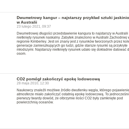
Dwumetrowy kangur – najstarszy przykład sztuki jaskini
w Australii
23 lutego 2021, 09:37
Dwumetrowej długości przedstawienie kangura to najstarszy w Australii
nietknięty rysunek naskalny. Zabytek znaleziono w Australii Zachodniej 
regionie Kimberley. Jest on znany jest z rysunków tworzonych przez kol
generacje zamieszkujących go ludzi, gdzie starsze rysunki są przykryte
młodszymi. Najstarszy nietknięty rysunek udało się dokładnie datować dz
osom.
CO2 pomógł zakończyć epokę lodowcową
28 maja 2010, 12:30
Naukowcy znaleźli możliwe źródło dwutlenku węgla, którego pojawienie
atmosferze miało zakończyć ostatnią epokę lodowcową. To jednocześni
pierwszy twardy dowód, że olbrzymie ilości CO2 były zamknięte pod
powierzchnią oceanów.