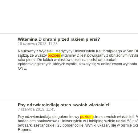
Witamina D chroni przed rakiem piersi?
18 czerwca 2018, 11:28
Naukowcy z Wydziału Medycyny Uniwersytetu Kalifornijskiego w San D
sądzą, że wyższy
poziom
witaminy D jest powiązany z obniżonym ryzyk
raka piersi. Do takich wniosków doszli na podstawie badań
epidemiologicznych, których wyniki ukazały się w online'owym wydani
ONE.
Psy odzwierciedlają stres swoich właścicieli
7 czerwca 2019, 11:45
Psy odzwierciedlają długoterminowy
poziom
stresu swoich właścicieli. 
badaniach naukowców z Uniwersytetu w Linköping wzięło udział 58 ps
owczarki szetlandzkie i 25 border collie. Wyniki ukazały się w piśmie Scie
Reports.