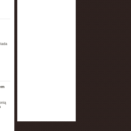
wiada
mem
onią
a