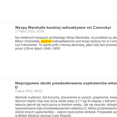
Wyspy Marshalla bardziej radioaktywne niż Czernobyl
17 lipca 2019, 10:00
Na niektórych wyspach archipelagu Wysp Marshalla, na przykład na ato
Bikini i Enewetak,
poziom
radioaktywności jest wciąż wyższy niż w Cze
czy Fukushimie. To wynik prób z bronią atomową, jakie były tam prowa
przez USA w latach 1946–1958.
Nieprzyjemne skutki przedawkowania suplementów wita
D
8 lipca 2022, 08:42
Wymioty nudności, ból brzucha, dzwonienie w uszach, pragnienie, bieg
skurcze mięśni nóg oraz duża utrata wagi (12,7 kg) to objawy, z którymi 
lekarza zgłosił się mężczyzna w średnim wieku. Jak się okazało, dolegl
spowodowane były przedawkowaniem witaminy D, której przyjmowanie
wśród innych suplementów – zalecił mężczyźnie dietetyk. Przypadek op
w British Medical Journal Case Reports.