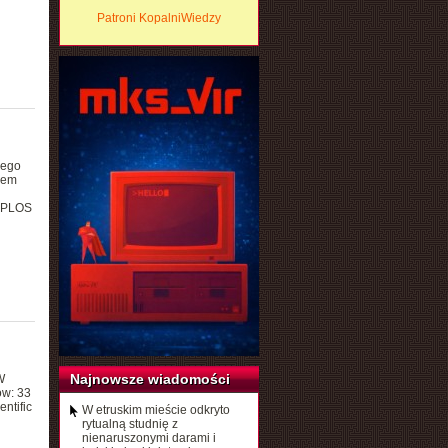
Patroni KopalniWiedzy
iego
iem
u PLOS
Najnowsze wiadomości
W
ów: 33
ntific
W etruskim mieście odkryto
rytualną studnię z
nienaruszonymi darami i