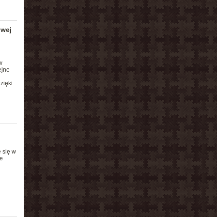
owej
w
ejne
ięki...
 się w
e