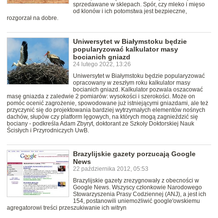
sprzedawane w sklepach. Spór, czy mleko i mięso
od klonów i ich potomstwa jest bezpieczne,
rozgorzał na dobre.
Uniwersytet w Białymstoku będzie
popularyzować kalkulator masy
bocianich gniazd
24 lutego 2022, 13:26
Uniwersytet w Białymstoku będzie popularyzować
opracowany w zeszłym roku kalkulator masy
bocianich gniazd. Kalkulator pozwala oszacować
masę gniazda z zaledwie 2 pomiarów: wysokości i szerokości. Może on
pomóc ocenić zagrożenie, spowodowane już istniejącymi gniazdami, ale też
przyczynić się do projektowania bardziej wytrzymałych elementów nośnych
dachów, słupów czy platform lęgowych, na których mogą zagnieździć się
bociany - podkreśla Adam Zbyryt, doktorant ze Szkoły Doktorskiej Nauk
Ścisłych i Przyrodniczych UwB.
Brazylijskie gazety porzucają Google
News
22 października 2012, 05:53
Brazylijskie gazety zrezygnowały z obecności w
Google News. Wszyscy członkowie Narodowego
Stowarzyszenia Prasy Codziennej (ANJ), a jest ich
154, postanowili uniemożliwić google'owskiemu
agregatorowi treści przeszukiwanie ich witryn