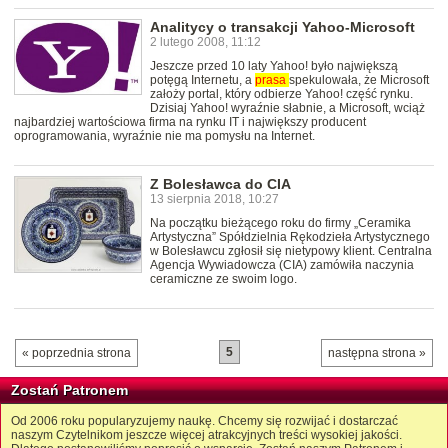
Analitycy o transakcji Yahoo-Microsoft
2 lutego 2008, 11:12
Jeszcze przed 10 laty Yahoo! było największą
potęgą Internetu, a
prasa
spekulowała, że Microsoft
założy portal, który odbierze Yahoo! część rynku.
Dzisiaj Yahoo! wyraźnie słabnie, a Microsoft, wciąż
najbardziej wartościowa firma na rynku IT i największy producent
oprogramowania, wyraźnie nie ma pomysłu na Internet.
Z Bolesławca do CIA
13 sierpnia 2018, 10:27
Na początku bieżącego roku do firmy „Ceramika
Artystyczna” Spółdzielnia Rękodzieła Artystycznego
w Bolesławcu zgłosił się nietypowy klient. Centralna
Agencja Wywiadowcza (CIA) zamówiła naczynia
ceramiczne ze swoim logo.
5
« poprzednia strona
następna strona »
Zostań Patronem
Od 2006 roku popularyzujemy naukę. Chcemy się rozwijać i dostarczać
naszym Czytelnikom jeszcze więcej atrakcyjnych treści wysokiej jakości.