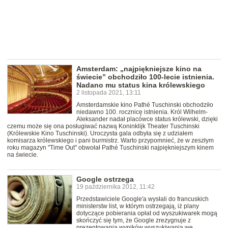
Amsterdam: „najpiękniejsze kino na
świecie” obchodziło 100-lecie istnienia.
Nadano mu status kina królewskiego
2 listopada 2021, 13:11
Amsterdamskie kino Pathé Tuschinski obchodziło
niedawno 100. rocznicę istnienia. Król Wilhelm-
Aleksander nadał placówce status królewski, dzięki
czemu może się ona posługiwać nazwą Koninklijk Theater Tuschinski
(Królewskie Kino Tuschinski). Uroczysta gala odbyła się z udziałem
komisarza królewskiego i pani burmistrz. Warto przypomnieć, że w zeszłym
roku magazyn "Time Out" obwołał Pathé Tuschinski najpiękniejszym kinem
na świecie.
Google ostrzega
19 października 2012, 11:42
Przedstawiciele Google'a wysłali do francuskich
ministerstw list, w którym ostrzegają, iż plany
dotyczące pobierania opłat od wyszukiwarek mogą
skończyć się tym, że Google zrezygnuje z
prezentowania wyników wyszukiwania we