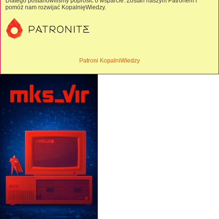
Dlatego postanowiliśmy poprosić o wsparcie. Zostań naszym Patronem i
pomóż nam rozwijać KopalnięWiedzy.
Patroni KopalniWiedzy