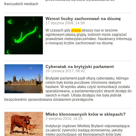
francuskich mediach
Wzrost liczby zachorowań na dżumę
17 stycznia 2008, 14:58
W czasach gdy
prasa
straszy nas w sezonie
ogórkowym ptasią grypą, ludziom może zagrażać
prawdziwe niebezpieczeństwo. Naukowcy informują
o rosnącej liczbie zachorowań na dżumę.
Cyberatak na brytyjski parlament
26 czerwca 2017, 08:42
Brytyjski parlament padł ofiarą cyberataku, którego
celem były konta pocztowe chronione słabymi
hasłami. W wyniku ataku część komunikacji została
sparaliżowana, a parlamentarzyści stracili dostęp do
swoich e-maili. Utrata dostępu nie była jednak
bezpośrednio spowodowana działaniem przestępców.
Mleko klonowanych krów w sklepach?
2 sierpnia 2010, 16:25
Instytucje rządowe Wielkiej Brytanii odpowiadające
za jakość żywności badają doniesienia, jakoby
mleko pochodzące od klonowanych krów było