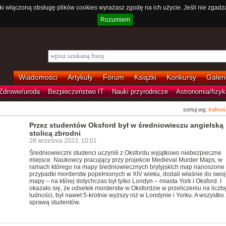
ki włączoną obsługę plików cookies wyrażasz zgodę na ich użycie. Jeśli nie zgadz
Rozumiem
Wiadomości
Artykuły
Forum
Książki
Konkursy
Galeri
Zdrowie/uroda
Bezpieczeństwo IT
Nauki przyrodnicze
Astronomia/fizyk
sortuj wg:
trafnoś
Przez studentów Oksford był w średniowieczu angielską
stolicą zbrodni
28 września 2023, 10:01
Średniowieczni studenci uczynili z Oksfordu wyjątkowo niebezpieczne
miejsce. Naukowcy pracujący przy projekcie Medieval Murder Maps, w
ramach którego na mapy średniowiecznych brytyjskich map nanoszone
przypadki morderstw popełnionych w XIV wieku, dodali właśnie do swoj
mapy – na której dotychczas był tylko Londyn – miasta York i Oksford. I
okazało się, że odsetek morderstw w Oksfordzie w przeliczeniu na liczb
ludności, był nawet 5-krotnie wyższy niż w Londynie i Yorku. A wszystko
sprawą studentów.