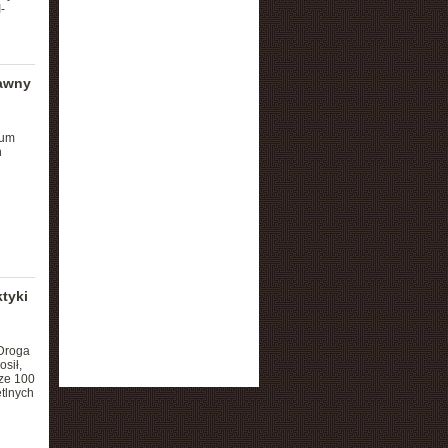
-
dawny
eum
h
ktyki
 Droga
sił,
cze 100
etlnych