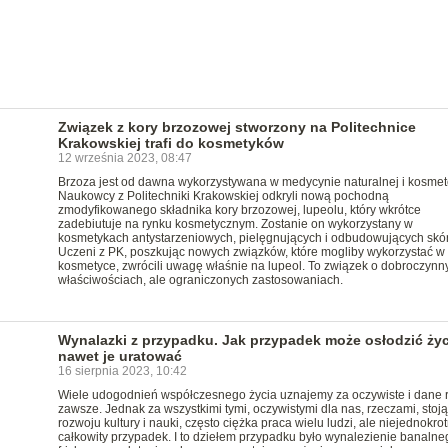
Związek z kory brzozowej stworzony na Politechnice
Krakowskiej trafi do kosmetyków
12 września 2023, 08:47
Brzoza jest od dawna wykorzystywana w medycynie naturalnej i kosmeto
Naukowcy z Politechniki Krakowskiej odkryli nową pochodną
zmodyfikowanego składnika kory brzozowej, lupeolu, który wkrótce
zadebiutuje na rynku kosmetycznym. Zostanie on wykorzystany w
kosmetykach antystarzeniowych, pielęgnujących i odbudowujących skór
Uczeni z PK, poszkując nowych związków, które mogliby wykorzystać w
kosmetyce, zwrócili uwagę właśnie na lupeol. To związek o dobroczynn
właściwościach, ale ograniczonych zastosowaniach.
Wynalazki z przypadku. Jak przypadek może osłodzić życ
nawet je uratować
16 sierpnia 2023, 10:42
Wiele udogodnień współczesnego życia uznajemy za oczywiste i dane 
zawsze. Jednak za wszystkimi tymi, oczywistymi dla nas, rzeczami, stoją
rozwoju kultury i nauki, często ciężka praca wielu ludzi, ale niejednokrot
całkowity przypadek. I to dziełem przypadku było wynalezienie banalne