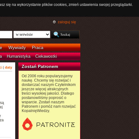
asz się na wykorzystanie plików cookies, zmień ustawienia swojej przeglądarki.
zaloguj się
e
Wywiady
Praca
a
Humanistyka
Ciekawostki
Zostań Patronem
ci
|
daty
Od 2006 roku popularyzujemy
naukę. Chcemy się rozwijać i
dostarczać naszym Czytelnikom
jeszcze więcej atrakcyjnych
treści wysokiej jakości. Dlatego
postanowiliśmy poprosić o
wsparcie. Zostań naszym
 są
Patronem i pomóż nam rozwijać
ej
KopalnięWiedzy.
ę
 za