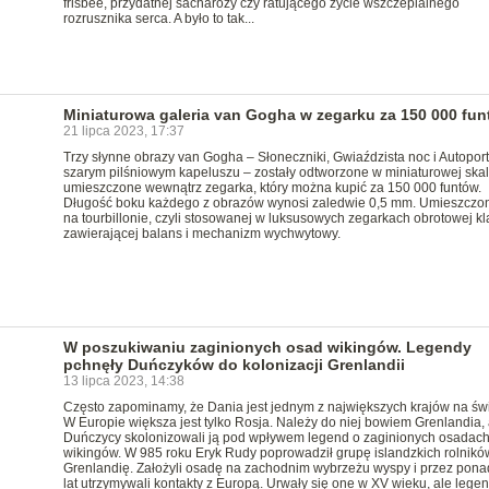
frisbee, przydatnej sacharozy czy ratującego życie wszczepialnego
rozrusznika serca. A było to tak...
Miniaturowa galeria van Gogha w zegarku za 150 000 fu
21 lipca 2023, 17:37
Trzy słynne obrazy van Gogha – Słoneczniki, Gwiaździsta noc i Autoport
szarym pilśniowym kapeluszu – zostały odtworzone w miniaturowej skali
umieszczone wewnątrz zegarka, który można kupić za 150 000 funtów.
Długość boku każdego z obrazów wynosi zaledwie 0,5 mm. Umieszczon
na tourbillonie, czyli stosowanej w luksusowych zegarkach obrotowej kl
zawierającej balans i mechanizm wychwytowy.
W poszukiwaniu zaginionych osad wikingów. Legendy
pchnęły Duńczyków do kolonizacji Grenlandii
13 lipca 2023, 14:38
Często zapominamy, że Dania jest jednym z największych krajów na świ
W Europie większa jest tylko Rosja. Należy do niej bowiem Grenlandia, 
Duńczycy skolonizowali ją pod wpływem legend o zaginionych osadac
wikingów. W 985 roku Eryk Rudy poprowadził grupę islandzkich rolnikó
Grenlandię. Założyli osadę na zachodnim wybrzeżu wyspy i przez pona
lat utrzymywali kontakty z Europą. Urwały się one w XV wieku, ale lege