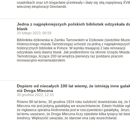
osadnikach oraz ich bogactwie przetrwały i stały się siłą napędową XVIII
wiecznej eksploracji Grenlandii.
Jedna z najpiękniejszych polskich bibliotek odzyskała 
blask
20 lutego 2023, 06:59
Biblioteka dzikowska w Zamku Tarnowskim w Dzikowie (siedzibie Muz
Historycznego miasta Tarnobrzega) uchodzi za jedną z najpiękniejszyc
historycznych bibliotek w Polsce. W wyniku trwającej 2 lata renowacji
odzyskała swój dawny blask. Jak podkreślono na stronie Urzędu Miasta
Tarnobrzega, liczące 200 lat wnętrza pierwszy raz poddano pracom
renowacyjno-konserwatorskim.
Dopiero od niecałych 100 lat wiemy, że istnieją inne gala
niż Droga Mleczna
30 grudnia 2022, 12:33
Równo 98 lat temu, 30 grudnia 1924 roku ludzkość dowiedziała się, że
Mleczna nie jest jedyną galaktyką we wszechświecie. Edwin Hubble ogło
że mgławica spiralna Andromeda jest w rzeczywistości galaktyką. Jesz
lat temu uważano, że Droga Mleczna liczy zaledwie kilka tysięcy lat świ
średnicy. Większość uważała, że stanowi ona cały wszechświat.