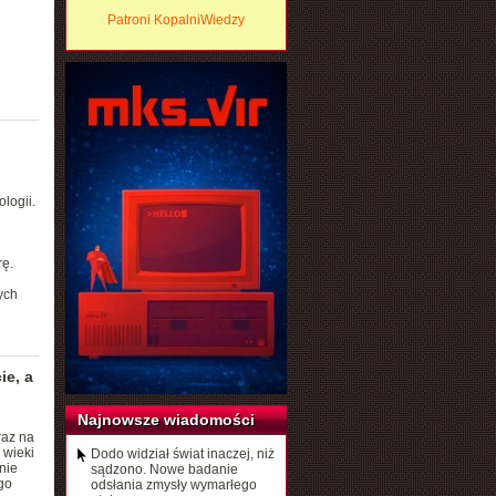
Patroni KopalniWiedzy
logii.
ę.
ych
ie, a
Najnowsze wiadomości
raz na
 wieki
Dodo widział świat inaczej, niż
nie
sądzono. Nowe badanie
go
odsłania zmysły wymarłego