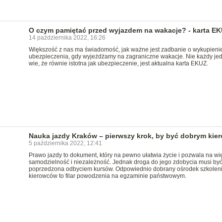
O czym pamiętać przed wyjazdem na wakacje? - karta E
14 października 2022, 16:26
Większość z nas ma świadomość, jak ważne jest zadbanie o wykupieni
ubezpieczenia, gdy wyjeżdżamy na zagraniczne wakacje. Nie każdy je
wie, że równie istotna jak ubezpieczenie, jest aktualna karta EKUZ.
Nauka jazdy Kraków – pierwszy krok, by być dobrym kie
5 października 2022, 12:41
Prawo jazdy to dokument, który na pewno ułatwia życie i pozwala na wi
samodzielność i niezależność. Jednak droga do jego zdobycia musi by
poprzedzona odbyciem kursów. Odpowiednio dobrany ośrodek szkolen
kierowców to filar powodzenia na egzaminie państwowym.