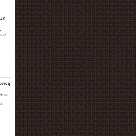
KUZ
e
dnak
rowcą
ększą
ć
ia