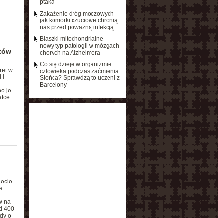
ptaka
Zakażenie dróg moczowych –
jak komórki czuciowe chronią
nas przed poważną infekcją
Blaszki mitochondrialne –
nowy typ patologii w mózgach
ntów
chorych na Alzheimera
Co się dzieje w organizmie
ret w
człowieka podczas zaćmienia
 i
Słońca? Sprawdzą to uczeni z
Barcelony
o je
atce
ecie.
a
h
w na
d 400
ndy o