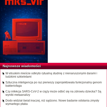
Najnowsze wiadomości
W etruskim mieście odkryto rytualną studnię z nienaruszonymi darami i
ludzkimi szkieletami
Sztuczna inteligencja po raz pierwszy zaprojektowała funkcjonalny genom
bakteriofaga
Czy infekcja SARS-CoV-2 w ciąży może odbić się na zdrowiu dziecka? Są
wyniki metaanalizy
Dodo widział świat inaczej, niż sądzono. Nowe badanie odsłania zmysły
wymarłego ptaka