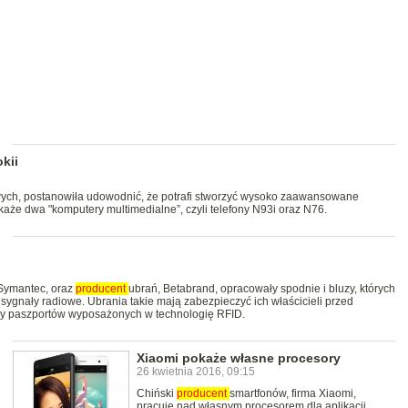
kii
ych, postanowiła udowodnić, że potrafi stworzyć wysoko zaawansowane
aże dwa "komputery multimedialne”, czyli telefony N93i oraz N76.
 Symantec, oraz
producent
ubrań, Betabrand, opracowały spodnie i bluzy, których
ygnały radiowe. Ubrania takie mają zabezpieczyć ich właścicieli przed
zy paszportów wyposażonych w technologię RFID.
Xiaomi pokaże własne procesory
26 kwietnia 2016, 09:15
Chiński
producent
smartfonów, firma Xiaomi,
pracuje nad własnym procesorem dla aplikacji