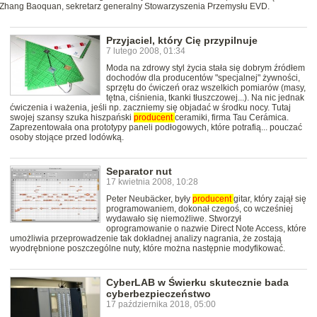
 Zhang Baoquan, sekretarz generalny Stowarzyszenia Przemysłu EVD.
Przyjaciel, który Cię przypilnuje
7 lutego 2008, 01:34
Moda na zdrowy styl życia stała się dobrym źródłem
dochodów dla producentów "specjalnej" żywności,
sprzętu do ćwiczeń oraz wszelkich pomiarów (masy,
tętna, ciśnienia, tkanki tłuszczowej...). Na nic jednak
ćwiczenia i ważenia, jeśli np. zaczniemy się objadać w środku nocy. Tutaj
swojej szansy szuka hiszpański
producent
ceramiki, firma Tau Cerámica.
Zaprezentowała ona prototypy paneli podłogowych, które potrafią... pouczać
osoby stojące przed lodówką.
Separator nut
17 kwietnia 2008, 10:28
Peter Neubäcker, były
producent
gitar, który zajął się
programowaniem, dokonał czegoś, co wcześniej
wydawało się niemożliwe. Stworzył
oprogramowanie o nazwie Direct Note Access, które
umożliwia przeprowadzenie tak dokładnej analizy nagrania, że zostają
wyodrębnione poszczególne nuty, które można następnie modyfikować.
CyberLAB w Świerku skutecznie bada
cyberbezpieczeństwo
17 października 2018, 05:00