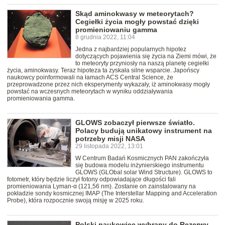
Skąd aminokwasy w meteorytach?
Cegiełki życia mogły powstać dzięki
promieniowaniu gamma
8 grudnia 2022, 11:04
Jedna z najbardziej popularnych hipotez
dotyczących pojawienia się życia na Ziemi mówi, że
to meteoryty przyniosły na naszą planetę cegiełki
życia, aminokwasy. Teraz hipoteza ta zyskała silne wsparcie. Japońscy
naukowcy poinformowali na łamach ACS Central Science, że
przeprowadzone przez nich eksperymenty wykazały, iż aminokwasy mogły
powstać na wczesnych meteorytach w wyniku oddziaływania
promieniowania gamma.
GLOWS zobaczył pierwsze światło.
Polacy budują unikatowy instrument na
potrzeby misji NASA
29 listopada 2022, 13:01
W Centrum Badań Kosmicznych PAN zakończyła
się budowa modelu inżynierskiego instrumentu
GLOWS (GLObal solar Wind Structure). GLOWS to
fotometr, który będzie liczył fotony odpowiadające długości fali
promieniowania Lyman-α (121,56 nm). Zostanie on zainstalowany na
pokładzie sondy kosmicznej IMAP (The Interstellar Mapping and Acceleration
Probe), która rozpocznie swoją misję w 2025 roku.
Polski naukowiec wybrany do Rezerwy