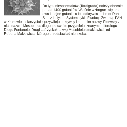
Do typu niesporczaków (Tardigrada) należy obecnie
ponad 1400 gatunków. Właśnie wzbogacił się on o
dwa kolejne gatunki, a ich odkrywca – doktor Daniel
Stec z Instytutu Systematyki i Ewolucji Zwierząt PAN
w Krakowie – skorzystał z przywileju odkrywcy i nadał im nazwy. Pierwszy z
nich nazwał Mesobiotus diegoi po swoim przyjacielu, znanym rotiferologu
Diego Fontaneto. Drugi zaś zyskał nazwę Mesobiotus maklowiczi, od
Roberta Makłowicza, którego przedstawiać nie trzeba.