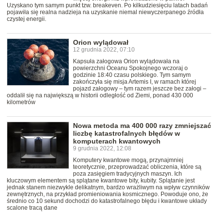
Uzyskano tym samym punkt tzw. breakeven. Po kilkudziesięciu latach badań
pojawiła się realna nadzieja na uzyskanie niemal niewyczerpanego źródła
czystej energii.
Orion wylądował
12 grudnia 2022, 07:10
Kapsuła załogowa Orion wylądowała na
powierzchni Oceanu Spokojnego wczoraj o
godzinie 18:40 czasu polskiego. Tym samym
zakończyła się misja Artemis I, w ramach której
pojazd załogowy – tym razem jeszcze bez załogi –
oddalił się na największą w historii odległość od Ziemi, ponad 430 000
kilometrów
Nowa metoda ma 400 000 razy zmniejszać
liczbę katastrofalnych błędów w
komputerach kwantowych
9 grudnia 2022, 12:08
Komputery kwantowe mogą, przynajmniej
teoretycznie, przeprowadzać obliczenia, które są
poza zasięgiem tradycyjnych maszyn. Ich
kluczowym elementem są splątane kwantowe bity, kubity. Splątanie jest
jednak stanem niezwykle delikatnym, bardzo wrażliwym na wpływ czynników
zewnętrznych, na przykład promieniowania kosmicznego. Powoduje ono, że
średnio co 10 sekund dochodzi do katastrofalnego błędu i kwantowe układy
scalone tracą dane