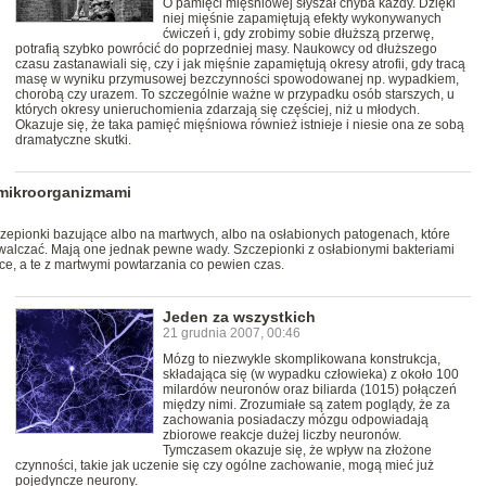
O pamięci mięśniowej słyszał chyba każdy. Dzięki
niej mięśnie zapamiętują efekty wykonywanych
ćwiczeń i, gdy zrobimy sobie dłuższą przerwę,
potrafią szybko powrócić do poprzedniej masy. Naukowcy od dłuższego
czasu zastanawiali się, czy i jak mięśnie zapamiętują okresy atrofii, gdy tracą
masę w wyniku przymusowej bezczynności spowodowanej np. wypadkiem,
chorobą czy urazem. To szczególnie ważne w przypadku osób starszych, u
których okresy unieruchomienia zdarzają się częściej, niż u młodych.
Okazuje się, że taka pamięć mięśniowa również istnieje i niesie ona ze sobą
dramatyczne skutki.
mikroorganizmami
zepionki bazujące albo na martwych, albo na osłabionych patogenach, które
zwalczać. Mają one jednak pewne wady. Szczepionki z osłabionymi bakteriami
, a te z martwymi powtarzania co pewien czas.
Jeden za wszystkich
21 grudnia 2007, 00:46
Mózg to niezwykle skomplikowana konstrukcja,
składająca się (w wypadku człowieka) z około 100
milardów neuronów oraz biliarda (1015) połączeń
między nimi. Zrozumiałe są zatem poglądy, że za
zachowania posiadaczy mózgu odpowiadają
zbiorowe reakcje dużej liczby neuronów.
Tymczasem okazuje się, że wpływ na złożone
czynności, takie jak uczenie się czy ogólne zachowanie, mogą mieć już
pojedyncze neurony.