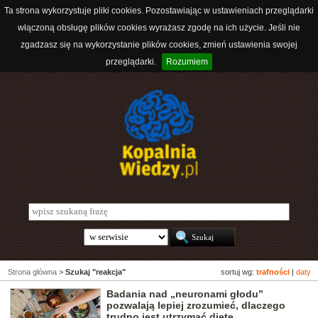
Ta strona wykorzystuje pliki cookies. Pozostawiając w ustawieniach przeglądarki
włączoną obsługę plików cookies wyrażasz zgodę na ich użycie. Jeśli nie
zgadzasz się na wykorzystanie plików cookies, zmień ustawienia swojej
przeglądarki.
Rozumiem
Strona główna
>
Szukaj "reakcja"
sortuj wg:
trafności
|
daty
Badania nad „neuronami głodu”
pozwalają lepiej zrozumieć, dlaczego
trudno jest utrzymać dietę