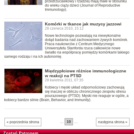
przedrzucawkowy i rzadziej mają małe w stosunku
do wieku ciąży dzieci (Journal of Reproductive
Immunology).
Komórki w tkance jak muzycy jazzowi
28 czerwca 2010, 15:12
Nowe technologie pozwalają na niewykonalne
dotąd badania nad zachowaniem żywych komórek.
Praca naukowców z Centrum Medycznego
Uniwersytetu Stanforda rzuca całkowicie nowe
światło na współpracę pomiędzy komórkami takiego
samego rodzaju i na ich autonomię.
Międzypłciowe różnice immunologiczne
w reakcji na PTSD
28 kwietnia 2011, 07:35
Kobiecy i męski układ odpornościowy zachowują
się inaczej w obliczu chronicznego zespołu stresu
pourazowego (PTSD). Męski nie reaguje w ogóle, a
kobiecy bardzo silnie (Brain, Behavior, and Immunity).
…
10
…
« poprzednia strona
następna strona »
Zostań Patronem