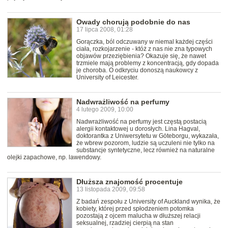
Owady chorują podobnie do nas
17 lipca 2008, 01:28
Gorączka, ból odczuwany w niemal każdej części
ciała, rozkojarzenie - któż z nas nie zna typowych
objawów przeziębienia? Okazuje się, że nawet
trzmiele mają problemy z koncentracją, gdy dopada
je choroba. O odkryciu donoszą naukowcy z
University of Leicester.
Nadwrażliwość na perfumy
4 lutego 2009, 10:00
Nadwrażliwość na perfumy jest częstą postacią
alergii kontaktowej u dorosłych. Lina Hagval,
doktorantka z Uniwersytetu w Göteborgu, wykazała,
że wbrew pozorom, ludzie są uczuleni nie tylko na
substancje syntetyczne, lecz również na naturalne
olejki zapachowe, np. lawendowy.
Dłuższa znajomość procentuje
13 listopada 2009, 09:58
Z badań zespołu z University of Auckland wynika, że
kobiety, której przed spłodzeniem potomka
pozostają z ojcem malucha w dłuższej relacji
seksualnej, rzadziej cierpią na stan