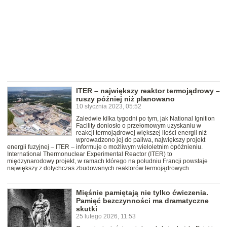
ITER – największy reaktor termojądrowy –
ruszy później niż planowano
10 stycznia 2023, 05:52
Zaledwie kilka tygodni po tym, jak National Ignition
Facility doniosło o przełomowym uzyskaniu w
reakcji termojądrowej większej ilości energii niż
wprowadzono jej do paliwa, największy projekt
energii fuzyjnej – ITER – informuje o możliwym wieloletnim opóźnieniu.
International Thermonuclear Experimental Reactor (ITER) to
międzynarodowy projekt, w ramach którego na południu Francji powstaje
największy z dotychczas zbudowanych reaktorów termojądrowych
Mięśnie pamiętają nie tylko ćwiczenia.
Pamięć bezczynności ma dramatyczne
skutki
25 lutego 2026, 11:53