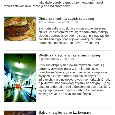
jako dwie odrębne grupy i że mogą one nawet
reprezentować dwie różne jednostki chorobowe.
Dieta zachodnia zaostrza sepsę
19 października 2010, 11:36
Zachodnia dieta obfitująca w nasycone tłuszcze,
cukier i cholesterol wiąże się z nadmierną reakcją
układu odpornościowego na sepsę, prowadząc do
zaostrzenia ogólnoustrojowej reakcji zapalnej
organizmu na zakażenie (BMC Physiology).
Wydłużają życie w fazie terminalnej
7 października 2010, 08:48
Podczas eksperymentów na myszach udało się
ograniczyć wzrost guza w terminalnej fazie
nowotworu. Wykorzystane przeciwciała wiążą się
wyłącznie z receptorami zlokalizowanymi na
zdrowych, a nie nowotworowych komórkach. Chodzi
o płytkowo-śródbłonkowy czynnik adhezyjny 1 (ang.
platelet endothelial cell adhesion molecule 1), który
występuje na komórkach śródbłonka narządów
wewnętrznych i naczyń krwionośnych.
Bąbelki są bolesne i... kwaśne