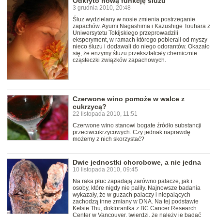
Odkryto nową funkcję śluzu
3 grudnia 2010, 20:48
Śluz wydzielany w nosie zmienia postrzeganie
zapachów. Ayumi Nagashima i Kazushige Touhara z
Uniwersytetu Tokijskiego przeprowadzili
eksperyment, w ramach którego pobierali od myszy
nieco śluzu i dodawali do niego odorantów. Okazało
się, że enzymy śluzu przekształcały chemicznie
cząsteczki związków zapachowych.
Czerwone wino pomoże w walce z
cukrzycą?
22 listopada 2010, 11:51
Czerwone wino stanowi bogate źródło substancji
przeciwcukrzycowych. Czy jednak naprawdę
możemy z nich skorzystać?
Dwie jednostki chorobowe, a nie jedna
10 listopada 2010, 09:45
Na raka płuc zapadają zarówno palacze, jak i
osoby, które nigdy nie paliły. Najnowsze badania
wykazały, że w guzach palaczy i niepalących
zachodzą inne zmiany w DNA. Na tej podstawie
Kelsie Thu, doktorantka z BC Cancer Research
Center w Vancouver, twierdzi, że należy je badać