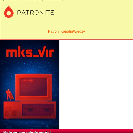
Patroni KopalniWiedzy
Najnowsze wiadomości