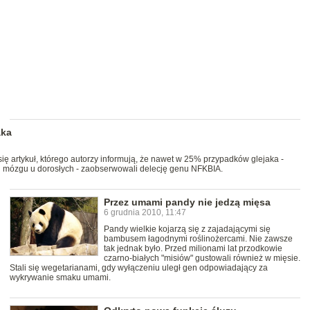
aka
ę artykuł, którego autorzy informują, że nawet w 25% przypadków glejaka -
 mózgu u dorosłych - zaobserwowali delecję genu NFKBIA.
Przez umami pandy nie jedzą mięsa
6 grudnia 2010, 11:47
Pandy wielkie kojarzą się z zajadającymi się
bambusem łagodnymi roślinożercami. Nie zawsze
tak jednak było. Przed milionami lat przodkowie
czarno-białych "misiów" gustowali również w mięsie.
Stali się wegetarianami, gdy wyłączeniu uległ gen odpowiadający za
wykrywanie smaku umami.