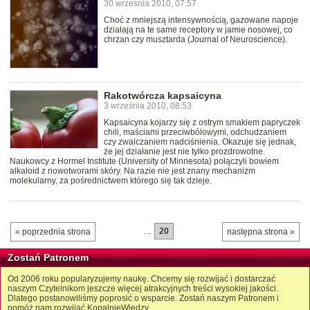
30 września 2010, 07:57
Choć z mniejszą intensywnością, gazowane napoje
działają na te same receptory w jamie nosowej, co
chrzan czy musztarda (Journal of Neuroscience).
Rakotwórcza kapsaicyna
3 września 2010, 08:53
Kapsaicyna kojarzy się z ostrym smakiem papryczek
chili, maściami przeciwbólowymi, odchudzaniem
czy zwalczaniem nadciśnienia. Okazuje się jednak,
że jej działanie jest nie tylko prozdrowotne.
Naukowcy z Hormel Institute (University of Minnesota) połączyli bowiem
alkaloid z nowotworami skóry. Na razie nie jest znany mechanizm
molekularny, za pośrednictwem którego się tak dzieje.
…
20
« poprzednia strona
następna strona »
Zostań Patronem
Od 2006 roku popularyzujemy naukę. Chcemy się rozwijać i dostarczać
naszym Czytelnikom jeszcze więcej atrakcyjnych treści wysokiej jakości.
Dlatego postanowiliśmy poprosić o wsparcie. Zostań naszym Patronem i
pomóż nam rozwijać KopalnięWiedzy.