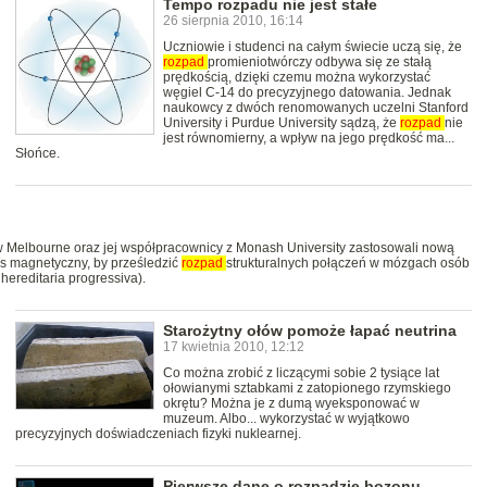
Tempo rozpadu nie jest stałe
26 sierpnia 2010, 16:14
Uczniowie i studenci na całym świecie uczą się, że
rozpad
promieniotwórczy odbywa się ze stałą
prędkością, dzięki czemu można wykorzystać
węgiel C-14 do precyzyjnego datowania. Jednak
naukowcy z dwóch renomowanych uczelni Stanford
University i Purdue University sądzą, że
rozpad
nie
jest równomierny, a wpływ na jego prędkość ma...
Słońce.
w Melbourne oraz jej współpracownicy z Monash University zastosowali nową
s magnetyczny, by prześledzić
rozpad
strukturalnych połączeń w mózgach osób
hereditaria progressiva).
Starożytny ołów pomoże łapać neutrina
17 kwietnia 2010, 12:12
Co można zrobić z liczącymi sobie 2 tysiące lat
ołowianymi sztabkami z zatopionego rzymskiego
okrętu? Można je z dumą wyeksponować w
muzeum. Albo... wykorzystać w wyjątkowo
precyzyjnych doświadczeniach fizyki nuklearnej.
Pierwsze dane o rozpadzie bozonu