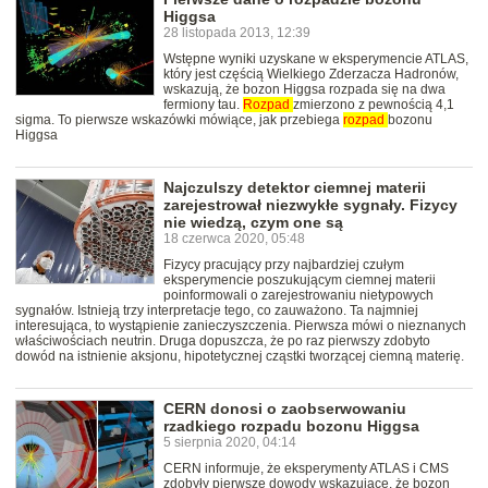
Higgsa
28 listopada 2013, 12:39
Wstępne wyniki uzyskane w eksperymencie ATLAS,
który jest częścią Wielkiego Zderzacza Hadronów,
wskazują, że bozon Higgsa rozpada się na dwa
fermiony tau.
Rozpad
zmierzono z pewnością 4,1
sigma. To pierwsze wskazówki mówiące, jak przebiega
rozpad
bozonu
Higgsa
Najczulszy detektor ciemnej materii
zarejestrował niezwykłe sygnały. Fizycy
nie wiedzą, czym one są
18 czerwca 2020, 05:48
Fizycy pracujący przy najbardziej czułym
eksperymencie poszukującym ciemnej materii
poinformowali o zarejestrowaniu nietypowych
sygnałów. Istnieją trzy interpretacje tego, co zauważono. Ta najmniej
interesująca, to wystąpienie zanieczyszczenia. Pierwsza mówi o nieznanych
właściwościach neutrin. Druga dopuszcza, że po raz pierwszy zdobyto
dowód na istnienie aksjonu, hipotetycznej cząstki tworzącej ciemną materię.
CERN donosi o zaobserwowaniu
rzadkiego rozpadu bozonu Higgsa
5 sierpnia 2020, 04:14
CERN informuje, że eksperymenty ATLAS i CMS
zdobyły pierwsze dowody wskazujące, że bozon