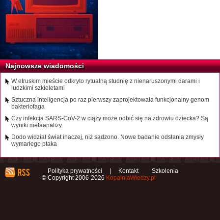
Najnowsze wiadomości
W etruskim mieście odkryto rytualną studnię z nienaruszonymi darami i
ludzkimi szkieletami
Sztuczna inteligencja po raz pierwszy zaprojektowała funkcjonalny genom
bakteriofaga
Czy infekcja SARS-CoV-2 w ciąży może odbić się na zdrowiu dziecka? Są
wyniki metaanalizy
Dodo widział świat inaczej, niż sądzono. Nowe badanie odsłania zmysły
wymarłego ptaka
Polityka prywatności
|
Kontakt
Szkolenia
© Copyright 2006-2026
KopalniaWiedzy.pl