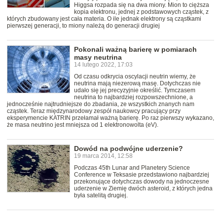
Higgsa rozpada się na dwa miony. Mion to cięższa
kopia elektronu, jednej z podstawowych cząstek, z
których zbudowany jest cała materia. O ile jednak elektrony są cząstkami
pierwszej generacji, to miony należą do generacji drugiej
Pokonali ważną barierę w pomiarach
masy neutrina
14 lutego 2022, 17:03
Od czasu odkrycia oscylacji neutrin wiemy, że
neutrina mają niezerową masę. Dotychczas nie
udało się jej precyzyjnie określić. Tymczasem
neutrina to najbardziej rozpowszechnione, a
jednocześnie najtrudniejsze do zbadania, ze wszystkich znanych nam
cząstek. Teraz międzynarodowy zespół naukowcy pracujący przy
eksperymencie KATRIN przełamał ważną barierę. Po raz pierwszy wykazano,
że masa neutrino jest mniejsza od 1 elektronowolta (eV).
Dowód na podwójne uderzenie?
19 marca 2014, 12:58
Podczas 45th Lunar and Planetery Science
Conference w Teksasie przedstawiono najbardziej
przekonujące dotychczas dowody na jednoczesne
uderzenie w Ziemię dwóch asteroid, z których jedna
była satelitą drugiej.