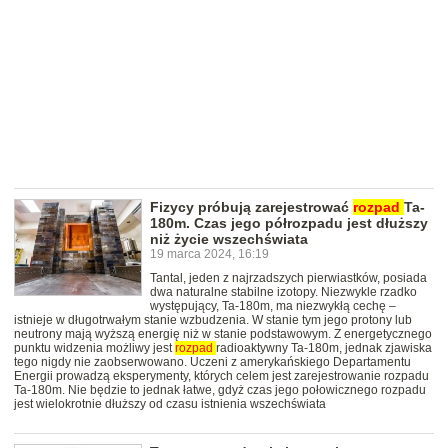
Fizycy próbują zarejestrować
rozpad
Ta-
180m. Czas jego półrozpadu jest dłuższy
niż życie wszechświata
19 marca 2024, 16:19
Tantal, jeden z najrzadszych pierwiastków, posiada
dwa naturalne stabilne izotopy. Niezwykle rzadko
występujący, Ta-180m, ma niezwykłą cechę –
istnieje w długotrwałym stanie wzbudzenia. W stanie tym jego protony lub
neutrony mają wyższą energię niż w stanie podstawowym. Z energetycznego
punktu widzenia możliwy jest
rozpad
radioaktywny Ta-180m, jednak zjawiska
tego nigdy nie zaobserwowano. Uczeni z amerykańskiego Departamentu
Energii prowadzą eksperymenty, których celem jest zarejestrowanie rozpadu
Ta-180m. Nie będzie to jednak łatwe, gdyż czas jego połowicznego rozpadu
jest wielokrotnie dłuższy od czasu istnienia wszechświata