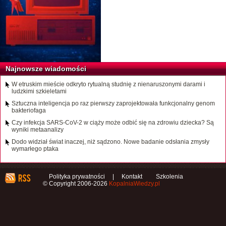
Najnowsze wiadomości
W etruskim mieście odkryto rytualną studnię z nienaruszonymi darami i
ludzkimi szkieletami
Sztuczna inteligencja po raz pierwszy zaprojektowała funkcjonalny genom
bakteriofaga
Czy infekcja SARS-CoV-2 w ciąży może odbić się na zdrowiu dziecka? Są
wyniki metaanalizy
Dodo widział świat inaczej, niż sądzono. Nowe badanie odsłania zmysły
wymarłego ptaka
Polityka prywatności
|
Kontakt
Szkolenia
© Copyright 2006-2026
KopalniaWiedzy.pl