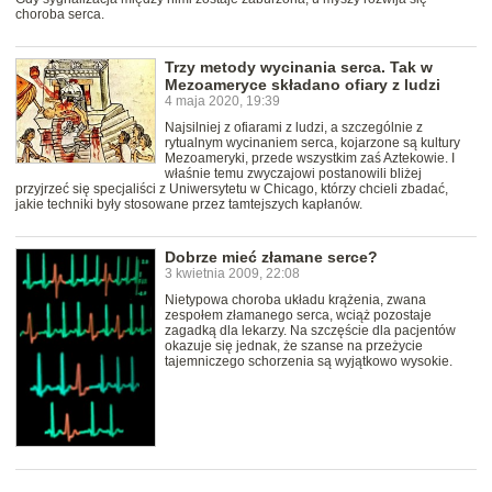
choroba serca.
Trzy metody wycinania serca. Tak w
Mezoameryce składano ofiary z ludzi
4 maja 2020, 19:39
Najsilniej z ofiarami z ludzi, a szczególnie z
rytualnym wycinaniem serca, kojarzone są kultury
Mezoameryki, przede wszystkim zaś Aztekowie. I
właśnie temu zwyczajowi postanowili bliżej
przyjrzeć się specjaliści z Uniwersytetu w Chicago, którzy chcieli zbadać,
jakie techniki były stosowane przez tamtejszych kapłanów.
Dobrze mieć złamane serce?
3 kwietnia 2009, 22:08
Nietypowa choroba układu krążenia, zwana
zespołem złamanego serca, wciąż pozostaje
zagadką dla lekarzy. Na szczęście dla pacjentów
okazuje się jednak, że szanse na przeżycie
tajemniczego schorzenia są wyjątkowo wysokie.