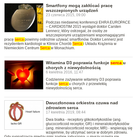
Smartfony mogą zakłócać pracę
wszczepionych urządzeń
23 czerwca 2015, 09:00
Podczas niedawnej konferencji EHRA EUROPACE
– CARDIOSTIM 2015 wystąpił doktor Carsten
Lennerz, który ostrzegał, że osoby ze
wszczepionymi urządzeniami wspomagającymi
pracę
serca
powinny ostrożnie używać smartfonów. Doktor Lennerz jest
rezydentem kardiologii w Klinice Chorób
Serca
i Układu Krążenia w
Niemieckim Centrum
Serca
w Monachium.
Witamina D3 poprawia funkcje
serca
u
chorych z niewydolnością
6 kwietnia 2016, 11:47
Codzienne zażywanie witaminy D3 poprawia
funkcje
serca
u chorych z przewlekłą
niewydolnością serca.
Dwuczłonowa orkiestra czuwa nad
zdrowiem serca
17 kwietnia 2019, 08:44
Dwa białka - receptory glikokortykoidów (ang.
glucocorticoid receptor, GR) i mineralokortykoidów
(ang. mineralocorticoid receptor, MR) - wspierają się
wzajemnie, by utrzymać serce w dobrym zdrowiu.
Gdy sygnalizacja między nimi zostaje zaburzona, u myszy rozwija się