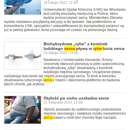
16 lutego 2021, 11:49
Uniwersytecki Szpital Kliniczny (USK) we Wrocławiu
jest szóstą placówką medyczną w Polsce, która
będzie przeszczepiać serca. Ministerstwo Zdrowia
wydało niedawno pozytywną decyzję w tej sprawie. Jak podkreślono w
komunikacie USK, specjaliści i zakwalifikowani do transplantacji pacjenci są
już w pełnej gotowości, teraz pozostaje im czekać na pierwszego dawcę.
Biohybrydowa „ryba” z komórek
ludzkiego
serca
pływa w
rytm
bicia serca
24 lutego 2022, 14:08
Naukowcy z Uniwersytetu Harvarda i Emory
University stworzyli pierwszą w pełni autonomiczną
biohybrydową „rybę” zbudowaną z komórek
ludzkiego mięśnia sercowego. Urządzenie pływa
naśladując kurczenie się mięśni pracującego serca. To krok w kierunku
zbudowania sztucznego
serca
z mięśni i stworzenia platformy do badania
takich chorób, jak arytmia.
Otyłość po cichu uszkadza serce
21 listopada 2014, 12:00
Otyłość prowadzi do subklinicznego uszkodzenia
mięśnia sercowego i zwiększa ryzyko niewydolności
serca
nawet u osób bez choroby tego narządu.