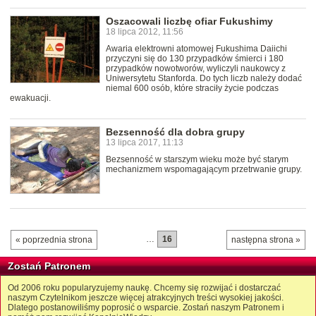
Oszacowali liczbę ofiar Fukushimy
18 lipca 2012, 11:56
Awaria elektrowni atomowej Fukushima Daiichi
przyczyni się do 130 przypadków śmierci i 180
przypadków nowotworów, wyliczyli naukowcy z
Uniwersytetu Stanforda. Do tych liczb należy dodać
niemal 600 osób, które straciły życie podczas
ewakuacji.
Bezsenność dla dobra grupy
13 lipca 2017, 11:13
Bezsenność w starszym wieku może być starym
mechanizmem wspomagającym przetrwanie grupy.
…
16
« poprzednia strona
następna strona »
Zostań Patronem
Od 2006 roku popularyzujemy naukę. Chcemy się rozwijać i dostarczać
naszym Czytelnikom jeszcze więcej atrakcyjnych treści wysokiej jakości.
Dlatego postanowiliśmy poprosić o wsparcie. Zostań naszym Patronem i