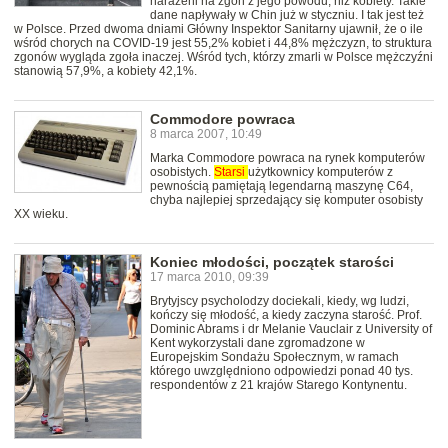
narażeni na zgon z jego powodu, niż kobiety. Takie
dane napływały w Chin już w styczniu. I tak jest też
w Polsce. Przed dwoma dniami Główny Inspektor Sanitarny ujawnił, że o ile
wśród chorych na COVID-19 jest 55,2% kobiet i 44,8% mężczyzn, to struktura
zgonów wygląda zgoła inaczej. Wśród tych, którzy zmarli w Polsce mężczyźni
stanowią 57,9%, a kobiety 42,1%.
Commodore powraca
8 marca 2007, 10:49
Marka Commodore powraca na rynek komputerów
osobistych.
Starsi
użytkownicy komputerów z
pewnością pamiętają legendarną maszynę C64,
chyba najlepiej sprzedający się komputer osobisty
XX wieku.
Koniec młodości, początek starości
17 marca 2010, 09:39
Brytyjscy psycholodzy dociekali, kiedy, wg ludzi,
kończy się młodość, a kiedy zaczyna starość. Prof.
Dominic Abrams i dr Melanie Vauclair z University of
Kent wykorzystali dane zgromadzone w
Europejskim Sondażu Społecznym, w ramach
którego uwzględniono odpowiedzi ponad 40 tys.
respondentów z 21 krajów Starego Kontynentu.