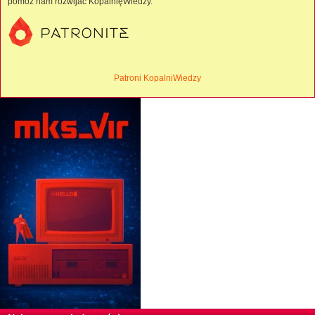
pomóż nam rozwijać KopalnięWiedzy.
Patroni KopalniWiedzy