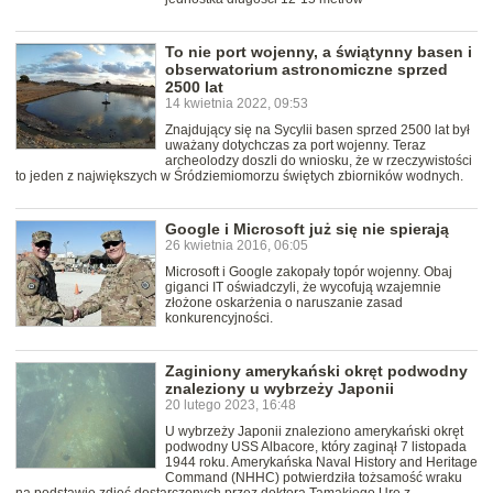
To nie port wojenny, a świątynny basen i
obserwatorium astronomiczne sprzed
2500 lat
14 kwietnia 2022, 09:53
Znajdujący się na Sycylii basen sprzed 2500 lat był
uważany dotychczas za port wojenny. Teraz
archeolodzy doszli do wniosku, że w rzeczywistości
to jeden z największych w Śródziemiomorzu świętych zbiorników wodnych.
Google i Microsoft już się nie spierają
26 kwietnia 2016, 06:05
Microsoft i Google zakopały topór wojenny. Obaj
giganci IT oświadczyli, że wycofują wzajemnie
złożone oskarżenia o naruszanie zasad
konkurencyjności.
Zaginiony amerykański okręt podwodny
znaleziony u wybrzeży Japonii
20 lutego 2023, 16:48
U wybrzeży Japonii znaleziono amerykański okręt
podwodny USS Albacore, który zaginął 7 listopada
1944 roku. Amerykańska Naval History and Heritage
Command (NHHC) potwierdziła tożsamość wraku