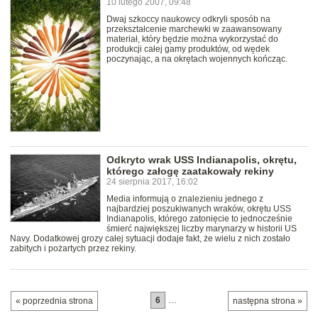
10 lutego 2007, 09:48
Dwaj szkoccy naukowcy odkryli sposób na
przekształcenie marchewki w zaawansowany
materiał, który będzie można wykorzystać do
produkcji całej gamy produktów, od wędek
poczynając, a na okrętach wojennych kończąc.
Odkryto wrak USS Indianapolis, okrętu,
którego załogę zaatakowały rekiny
24 sierpnia 2017, 16:02
Media informują o znalezieniu jednego z
najbardziej poszukiwanych wraków, okrętu USS
Indianapolis, którego zatonięcie to jednocześnie
śmierć największej liczby marynarzy w historii US
Navy. Dodatkowej grozy całej sytuacji dodaje fakt, że wielu z nich zostało
zabitych i pożartych przez rekiny.
6
…
« poprzednia strona
następna strona »