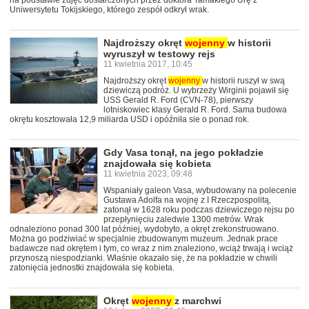
na podstawie zdjęć dostarczonych przez doktora Tamakiego Urę z
Uniwersytetu Tokijskiego, którego zespół odkrył wrak.
Najdroższy okręt
wojenny
w historii
wyruszył w testowy rejs
11 kwietnia 2017, 10:45
Najdroższy okręt
wojenny
w historii ruszył w swą
dziewiczą podróż. U wybrzeży Wirginii pojawił się
USS Gerald R. Ford (CVN-78), pierwszy
lotniskowiec klasy Gerald R. Ford. Sama budowa
okrętu kosztowała 12,9 miliarda USD i opóźniła sie o ponad rok.
Gdy Vasa tonął, na jego pokładzie
znajdowała się kobieta
11 kwietnia 2023, 09:48
Wspaniały galeon Vasa, wybudowany na polecenie
Gustawa Adolfa na wojnę z I Rzeczpospolitą,
zatonął w 1628 roku podczas dziewiczego rejsu po
przepłynięciu zaledwie 1300 metrów. Wrak
odnaleziono ponad 300 lat później, wydobyto, a okręt zrekonstruowano.
Można go podziwiać w specjalnie zbudowanym muzeum. Jednak prace
badawcze nad okrętem i tym, co wraz z nim znaleziono, wciąż trwają i wciąż
przynoszą niespodzianki. Właśnie okazało się, że na pokładzie w chwili
zatonięcia jednostki znajdowała się kobieta.
Okręt
wojenny
z marchwi