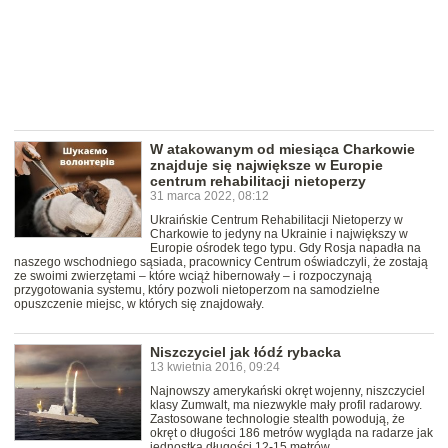
W atakowanym od miesiąca Charkowie
znajduje się największe w Europie
centrum rehabilitacji nietoperzy
31 marca 2022, 08:12
Ukraińskie Centrum Rehabilitacji Nietoperzy w
Charkowie to jedyny na Ukrainie i największy w
Europie ośrodek tego typu. Gdy Rosja napadła na
naszego wschodniego sąsiada, pracownicy Centrum oświadczyli, że zostają
ze swoimi zwierzętami – które wciąż hibernowały – i rozpoczynają
przygotowania systemu, który pozwoli nietoperzom na samodzielne
opuszczenie miejsc, w których się znajdowały.
Niszczyciel jak łódź rybacka
13 kwietnia 2016, 09:24
Najnowszy amerykański okręt wojenny, niszczyciel
klasy Zumwalt, ma niezwykle mały profil radarowy.
Zastosowane technologie stealth powodują, że
okręt o długości 186 metrów wygląda na radarze jak
jednostka długości 12-15 metrów