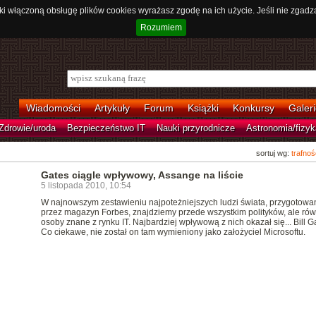
ki włączoną obsługę plików cookies wyrażasz zgodę na ich użycie. Jeśli nie zgadz
Rozumiem
Wiadomości
Artykuły
Forum
Książki
Konkursy
Galeri
Zdrowie/uroda
Bezpieczeństwo IT
Nauki przyrodnicze
Astronomia/fizyk
sortuj wg:
trafnoś
Gates ciągle wpływowy, Assange na liście
5 listopada 2010, 10:54
W najnowszym zestawieniu najpoteżniejszych ludzi świata, przygotow
przez magazyn Forbes, znajdziemy przede wszystkim polityków, ale rów
osoby znane z rynku IT. Najbardziej wpływową z nich okazał się... Bill G
Co ciekawe, nie został on tam wymieniony jako założyciel Microsoftu.