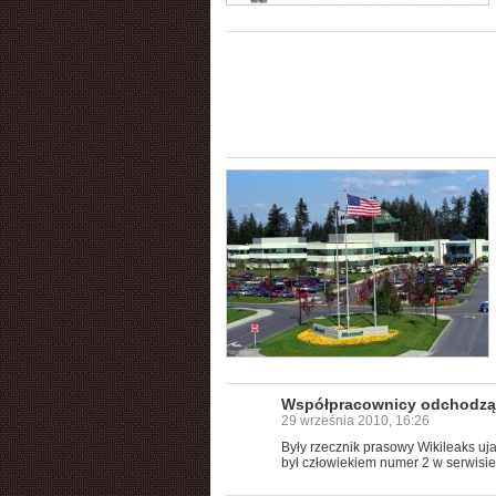
Współpracownicy odchodzą 
29 września 2010, 16:26
Były rzecznik prasowy Wikileaks uj
był człowiekiem numer 2 w serwisi