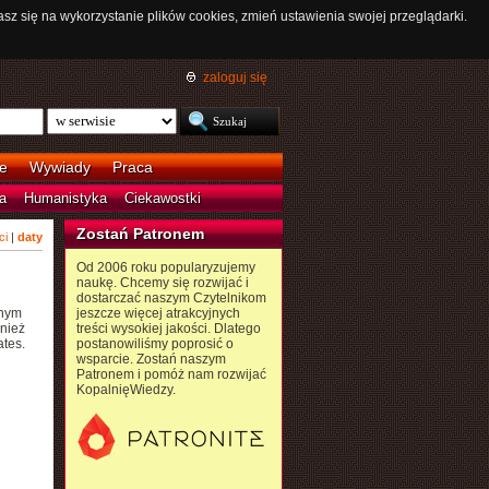
asz się na wykorzystanie plików cookies, zmień ustawienia swojej przeglądarki.
zaloguj się
e
Wywiady
Praca
a
Humanistyka
Ciekawostki
Zostań Patronem
ci
|
daty
Od 2006 roku popularyzujemy
naukę. Chcemy się rozwijać i
dostarczać naszym Czytelnikom
anym
jeszcze więcej atrakcyjnych
nież
treści wysokiej jakości. Dlatego
ates.
postanowiliśmy poprosić o
wsparcie. Zostań naszym
Patronem i pomóż nam rozwijać
KopalnięWiedzy.