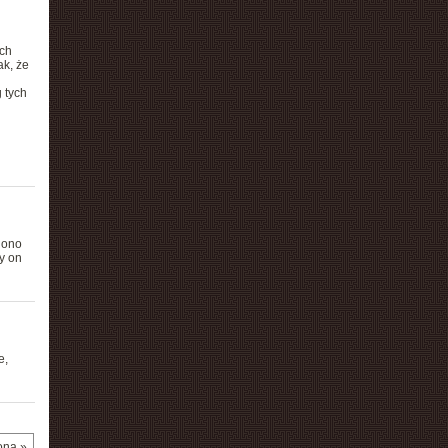
ch
ak, że
 tych
iono
y on
e,
ona »