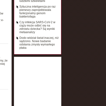
ludzkimi szkieletami
Sztuczna inteligencja po raz
pierwszy zaprojektowała
funkcjonalny genom
ków
bakteriofaga
 e-
Czy infekcja SARS-CoV-2 w
ciąży może odbić się na
zdrowiu dziecka? Są wyniki
metaanalizy
Dodo widział świat inaczej, niż
sądzono. Nowe badanie
odsłania zmysły wymarłego
ptaka
m
my, że
niej