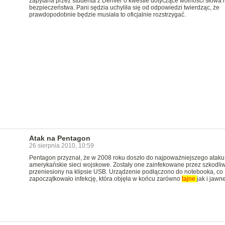
zapytana przez studenta z Denver o kwestie dotyczące wolności słowa i
bezpieczeństwa. Pani sędzia uchyliła się od odpowiedzi twierdząc, że
prawdopodobnie będzie musiała to oficjalnie rozstrzygać.
Atak na Pentagon
26 sierpnia 2010, 10:59
Pentagon przyznał, że w 2008 roku doszło do najpoważniejszego ataku
amerykańskie sieci wojskowe. Zostały one zainfekowane przez szkodli
przeniesiony na klipsie USB. Urządzenie podłączono do notebooka, co
zapoczątkowało infekcję, która objęła w końcu zarówno
tajne
jak i jawne