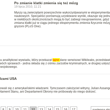
Po zmianie klatki zmienia się też mózg
19 lipca 2010, 11:21
Myszy są zwierzętami powszechnie wykorzystywanymi w eksperymenta
naukowych. Specjaliści porównują uzyskiwane wyniki, okazuje się jedn
w niektórych okolicznościach mogą to być zabiegi nieuprawnione, gdyż
zmiana klatki już w ciągu jednego eksperymentu zmienia fizycznie mózg
gryzoni (PLoS One).
u analitykowi wywiadu, który przekazał
tajne
dane serwisowi Wikileaks, przedstaw
óch sprawach - jedna składa się z ośmiu zarzutów kryminalnych, w drugiej usłysz
u wojskowego.
adzami USA
towali się z amerykańskimi władzami. Tymczasem założyciel witryny, Julian Assang
rtament Stanu, ani Departament Obrony nie próbowały do niego dotrzeć.
8
9
10
11
12
13
14
15
16
17
następna str