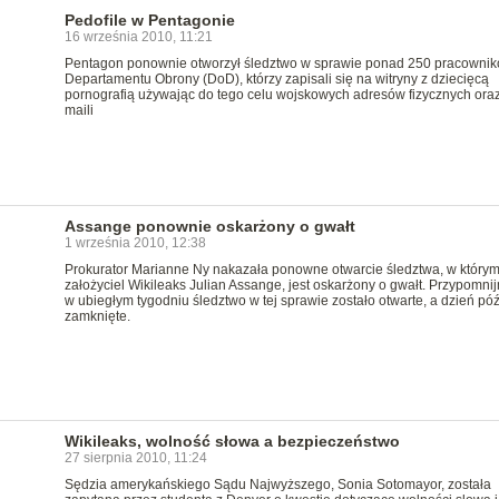
Pedofile w Pentagonie
16 września 2010, 11:21
Pentagon ponownie otworzył śledztwo w sprawie ponad 250 pracowni
Departamentu Obrony (DoD), którzy zapisali się na witryny z dziecięcą
pornografią używając do tego celu wojskowych adresów fizycznych oraz
maili
Assange ponownie oskarżony o gwałt
1 września 2010, 12:38
Prokurator Marianne Ny nakazała ponowne otwarcie śledztwa, w który
założyciel Wikileaks Julian Assange, jest oskarżony o gwałt. Przypomnij
w ubiegłym tygodniu śledztwo w tej sprawie zostało otwarte, a dzień póź
zamknięte.
Wikileaks, wolność słowa a bezpieczeństwo
27 sierpnia 2010, 11:24
Sędzia amerykańskiego Sądu Najwyższego, Sonia Sotomayor, została