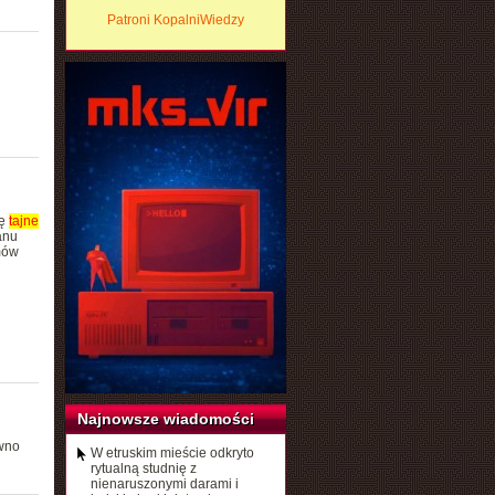
Patroni KopalniWiedzy
ię
tajne
anu
mów
Najnowsze wiadomości
awno
W etruskim mieście odkryto
rytualną studnię z
nienaruszonymi darami i