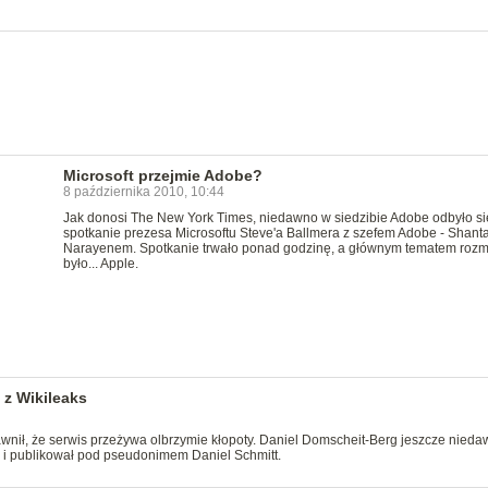
Microsoft przejmie Adobe?
8 października 2010, 10:44
Jak donosi The New York Times, niedawno w siedzibie Adobe odbyło s
spotkanie prezesa Microsoftu Steve'a Ballmera z szefem Adobe - Shant
Narayenem. Spotkanie trwało ponad godzinę, a głównym tematem roz
było... Apple.
z Wikileaks
awnił, że serwis przeżywa olbrzymie kłopoty. Daniel Domscheit-Berg jeszcze nied
e i publikował pod pseudonimem Daniel Schmitt.