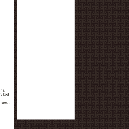
 na
wy kod
 sieci.