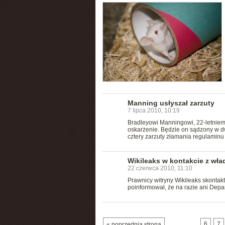
Manning usłyszał zarzuty
7 lipca 2010, 10:19
Bradleyowi Manningowi, 22-letniem
oskarżenie. Będzie on sądzony w dw
cztery zarzuty złamania regulamin
Wikileaks w kontakcie z wł
22 czerwca 2010, 11:10
Prawnicy witryny Wikileaks skontak
poinformował, że na razie ani Depa
…
6
7
« poprzednia strona