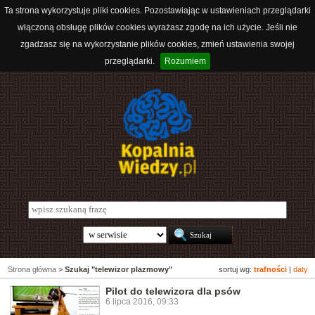
Ta strona wykorzystuje pliki cookies. Pozostawiając w ustawieniach przeglądarki
włączoną obsługę plików cookies wyrażasz zgodę na ich użycie. Jeśli nie
zgadzasz się na wykorzystanie plików cookies, zmień ustawienia swojej
przeglądarki.
Rozumiem
Strona główna
>
Szukaj "telewizor plazmowy"
sortuj wg:
trafności
|
daty
Pilot do telewizora dla psów
6 lipca 2016, 09:33