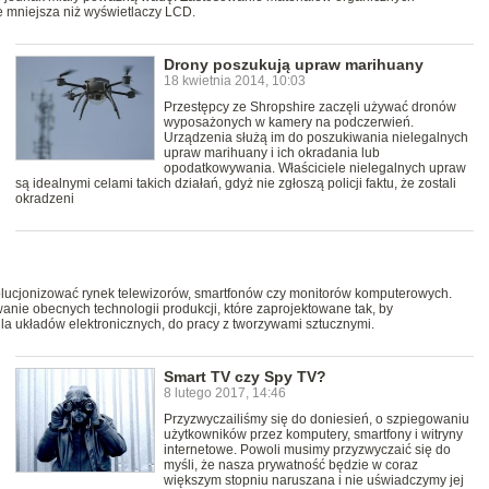
 mniejsza niż wyświetlaczy LCD.
Drony poszukują upraw marihuany
18 kwietnia 2014, 10:03
Przestępcy ze Shropshire zaczęli używać dronów
wyposażonych w kamery na podczerwień.
Urządzenia służą im do poszukiwania nielegalnych
upraw marihuany i ich okradania lub
opodatkowywania. Właściciele nielegalnych upraw
są idealnymi celami takich działań, gdyż nie zgłoszą policji faktu, że zostali
okradzeni
olucjonizować rynek telewizorów, smartfonów czy monitorów komputerowych.
ie obecnych technologii produkcji, które zaprojektowane tak, by
la układów elektronicznych, do pracy z tworzywami sztucznymi.
Smart TV czy Spy TV?
8 lutego 2017, 14:46
Przyzwyczailiśmy się do doniesień, o szpiegowaniu
użytkowników przez komputery, smartfony i witryny
internetowe. Powoli musimy przyzwyczaić się do
myśli, że nasza prywatność będzie w coraz
większym stopniu naruszana i nie uświadczymy jej