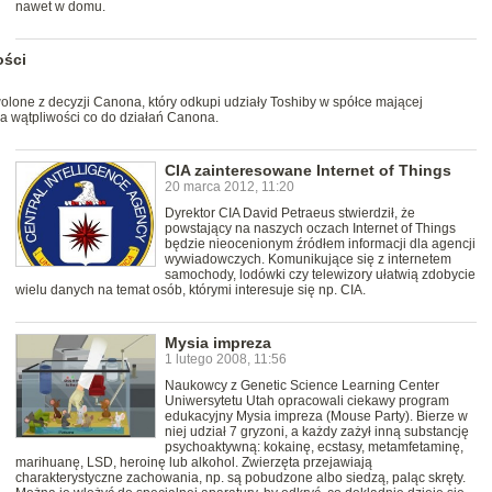
nawet w domu.
ości
olone z decyzji Canona, który odkupi udziały Toshiby w spółce mającej
a wątpliwości co do działań Canona.
CIA zainteresowane Internet of Things
20 marca 2012, 11:20
Dyrektor CIA David Petraeus stwierdził, że
powstający na naszych oczach Internet of Things
będzie nieocenionym źródłem informacji dla agencji
wywiadowczych. Komunikujące się z internetem
samochody, lodówki czy telewizory ułatwią zdobycie
wielu danych na temat osób, którymi interesuje się np. CIA.
Mysia impreza
1 lutego 2008, 11:56
Naukowcy z Genetic Science Learning Center
Uniwersytetu Utah opracowali ciekawy program
edukacyjny Mysia impreza (Mouse Party). Bierze w
niej udział 7 gryzoni, a każdy zażył inną substancję
psychoaktywną: kokainę, ecstasy, metamfetaminę,
marihuanę, LSD, heroinę lub alkohol. Zwierzęta przejawiają
charakterystyczne zachowania, np. są pobudzone albo siedzą, paląc skręty.