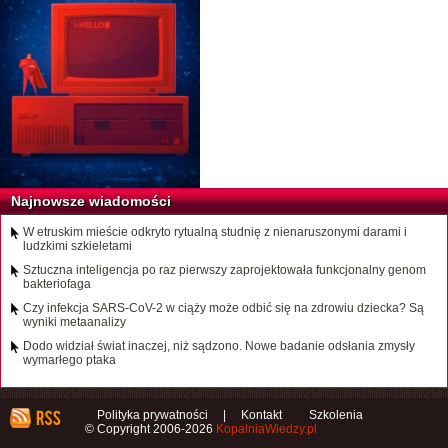
Najnowsze wiadomości
W etruskim mieście odkryto rytualną studnię z nienaruszonymi darami i
ludzkimi szkieletami
Sztuczna inteligencja po raz pierwszy zaprojektowała funkcjonalny genom
bakteriofaga
Czy infekcja SARS-CoV-2 w ciąży może odbić się na zdrowiu dziecka? Są
wyniki metaanalizy
Dodo widział świat inaczej, niż sądzono. Nowe badanie odsłania zmysły
wymarłego ptaka
Polityka prywatności
|
Kontakt
Szkolenia
© Copyright 2006-2026
KopalniaWiedzy.pl