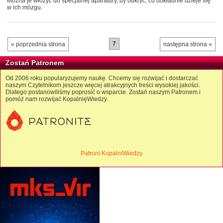
Można je włożyć do specjalnej aparatury, by odkryć, co dokładnie dzieje się
w ich mózgu.
7
« poprzednia strona
następna strona »
Zostań Patronem
Od 2006 roku popularyzujemy naukę. Chcemy się rozwijać i dostarczać
naszym Czytelnikom jeszcze więcej atrakcyjnych treści wysokiej jakości.
Dlatego postanowiliśmy poprosić o wsparcie. Zostań naszym Patronem i
pomóż nam rozwijać KopalnięWiedzy.
Patroni KopalniWiedzy