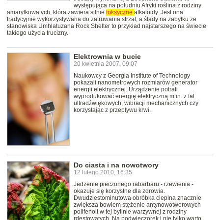
występująca na południu Afryki roślina z rodziny
amarylkowatych, która zawiera silnie
toksyczne
alkaloidy. Jest ona
tradycyjnie wykorzystywana do zatruwania strzał, a ślady na zabytku ze
stanowiska Umhlatuzana Rock Shelter to przykład najstarszego na świecie
takiego użycia trucizny.
Elektrownia w bucie
20 kwietnia 2007, 09:07
Naukowcy z Georgia Institute of Technology
pokazali nanometrowych rozmiarów generator
energii elektrycznej. Urządzenie potrafi
wyprodukować energię elektryczną m.in. z fal
ultradźwiękowych, wibracji mechanicznych czy
korzystając z przepływu krwi.
Do ciasta i na nowotwory
12 lutego 2010, 16:35
Jedzenie pieczonego rabarbaru - rzewienia -
okazuje się korzystne dla zdrowia.
Dwudziestominutowa obróbka cieplna znacznie
zwiększa bowiem stężenie antynowotworowych
polifenoli w tej bylinie warzywnej z rodziny
rdestowatych. Na podwieczorek i nie tylko warto