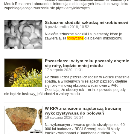
Merck Research Laboratories informują o obiecujących testach nowego leku
zapobiegającego tworzeniu się płytek amyloidowych.
Sztuczne słodziki szkodzą mikrobiomowi
8 października 2018, 10:52
Niektóre sztuczne słodziki i suplementy, które je
zawierają, są
toksyczne
dla bakterii mikrobiomu.
Pszczelarze: w tym roku pszczoły chętnie
się roiły, będzie mniej miodu
17 sierpnia 2020, 11:31
Po zimie liczba pszczelich rodzin w Polsce znacznie
spadła, a w kolejnych miesiącach pszczoły chętnie
się roiły – mówią eksperci w rozmowie z PAP.
Oceniają, że obecny rok – m.in. z powodu pogody –
nie będzie łaskawy, jeśli chodzi o zbiory miodu.
W RPA znaleziono najstarszą truciznę
wykorzystywana do polowań
19 stycznia 2026, 16:24
Na wykonanym z kwarcu grocie strzały sprzed 60
000 lat badacze z RPA i Szwecji znaleźli ślady
trucizny wykonanej z Boophone disticha. To