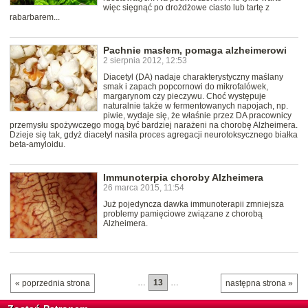
więc sięgnąć po drożdżowe ciasto lub tartę z
rabarbarem...
Pachnie masłem, pomaga alzheimerowi
2 sierpnia 2012, 12:53
Diacetyl (DA) nadaje charakterystyczny maślany
smak i zapach popcornowi do mikrofalówek,
margarynom czy pieczywu. Choć występuje
naturalnie także w fermentowanych napojach, np.
piwie, wydaje się, że właśnie przez DA pracownicy
przemysłu spożywczego mogą być bardziej narażeni na chorobę Alzheimera.
Dzieje się tak, gdyż diacetyl nasila proces agregacji neurotoksycznego białka
beta-amyloidu.
Immunoterpia choroby Alzheimera
26 marca 2015, 11:54
Już pojedyncza dawka immunoterapii zmniejsza
problemy pamięciowe związane z chorobą
Alzheimera.
…
13
…
« poprzednia strona
następna strona »