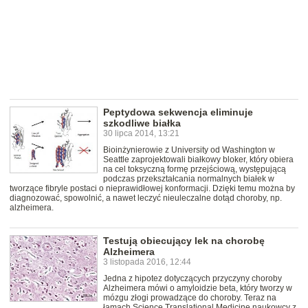
Peptydowa sekwencja eliminuje
szkodliwe białka
30 lipca 2014, 13:21
Bioinżynierowie z University od Washington w
Seattle zaprojektowali białkowy bloker, który obiera
na cel toksyczną formę przejściową, występującą
podczas przekształcania normalnych białek w
tworzące fibryle postaci o nieprawidłowej konformacji. Dzięki temu można by
diagnozować, spowolnić, a nawet leczyć nieuleczalne dotąd choroby, np.
alzheimera.
Testują obiecujący lek na chorobę
Alzheimera
3 listopada 2016, 12:44
Jedna z hipotez dotyczących przyczyny choroby
Alzheimera mówi o amyloidzie beta, który tworzy w
mózgu złogi prowadzące do choroby. Teraz na
łamach Science Translational Medicine naukowcy z