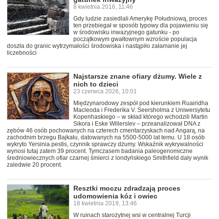
8 kwietnia 2016, 11:46
Gdy ludzie zasiedlali Amerykę Południową, proces
ten przebiegał w sposób typowy dla pojawieniu się
w środowisku inwazyjnego gatunku - po
początkowym gwałtownym wzroście populacja
doszła do granic wytrzymałości środowiska i nastąpiło załamanie jej
liczebności
Najstarsze znane ofiary dżumy. Wiele z
nich to dzieci
23 czerwca 2026, 10:01
Międzynarodowy zespół pod kierunkiem Ruairidha
Macleoda i Frederika V. Seersholma z Uniwersytetu
Kopenhaskiego – w skład którego wchodzili Martin
Sikora i Eske Willerslev – przeanalizował DNA z
zębów 46 osób pochowanych na czterech cmentarzyskach nad Angarą, na
zachodnim brzegu Bajkału, datowanych na 5500-5000 lat temu. U 18 osób
wykryto Yersinia pestis, czynnik sprawczy dżumy. Wskaźnik wykrywalności
wynosi tutaj zatem 39 procent. Tymczasem badania paleogenomiczne
średniowiecznych ofiar czarnej śmierci z londyńskiego Smithfield dały wynik
zaledwie 20 procent.
Resztki moczu zdradzają proces
udomowienia kóz i owiec
18 kwietnia 2019, 13:46
W ruinach starożytnej wsi w centralnej Turcji