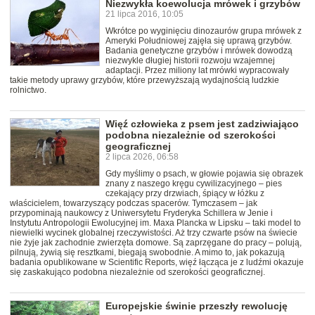
Niezwykła koewolucja mrówek i grzybów
21 lipca 2016, 10:05
Wkrótce po wyginięciu dinozaurów grupa mrówek z
Ameryki Południowej zajęła się uprawą grzybów.
Badania genetyczne grzybów i mrówek dowodzą
niezwykle długiej historii rozwoju wzajemnej
adaptacji. Przez miliony lat mrówki wypracowały
takie metody uprawy grzybów, które przewyższają wydajnością ludzkie
rolnictwo.
Więź człowieka z psem jest zadziwiająco
podobna niezależnie od szerokości
geograficznej
2 lipca 2026, 06:58
Gdy myślimy o psach, w głowie pojawia się obrazek
znany z naszego kręgu cywilizacyjnego – pies
czekający przy drzwiach, śpiący w łóżku z
właścicielem, towarzyszący podczas spacerów. Tymczasem – jak
przypominają naukowcy z Uniwersytetu Fryderyka Schillera w Jenie i
Instytutu Antropologii Ewolucyjnej im. Maxa Plancka w Lipsku – taki model to
niewielki wycinek globalnej rzeczywistości. Aż trzy czwarte psów na świecie
nie żyje jak zachodnie zwierzęta domowe. Są zaprzęgane do pracy – polują,
pilnują, żywią się resztkami, biegają swobodnie. A mimo to, jak pokazują
badania opublikowane w Scientific Reports, więź łącząca je z ludźmi okazuje
się zaskakująco podobna niezależnie od szerokości geograficznej.
Europejskie świnie przeszły rewolucję