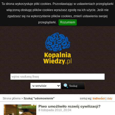
Ta strona wykorzystuje pliki cookies. Pozostawiając w ustawieniach przeglądarki
włączoną obsługę plików cookies wyrażasz zgodę na ich użycie. Jeśli nie
zgadzasz się na wykorzystanie plików cookies, zmień ustawienia swojej
przeglądarki.
Rozumiem
Strona główna
>
Szukaj "udomowienie"
sortuj wg:
trafności
|
daty
Piwo umożliwiło rozwój cywilizacji?
8 listopada 2010, 20:04