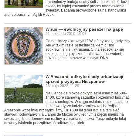
archeolodzy badają osady soli z moczu ludzi, kóz i
owiec, by lepiej zrozumieć proces udomowienia
zwierząt. Badania prowadzone są na stanowisku
archeologicznym Aşıklı Höyük.
Wirus — ewolucyjny pasażer na gapę
21 listopada 2010, 16:07
Co nas łączy z krewnymi? Wspólny kod genetyczny.
Ale w takim razie, jesteśmy całkiem blisko
spokrewnieni z... wirusami. Ci najeźdźcy, jak się
okazuje, mogą być zneutralizowani i oswojeni,
pozostając na zawsze w naszym DNA.
W Amazonii odkryto ślady urbanizacji
sprzed przybycia Hiszpanów
26 maja 2022, 11:29
Na Llanos de Moxos odkryto setki osad z lat 500–
1400, które stanowią zagadkę i przedmiot fascynacji
dla archeologów. W ciągu ostatnich lat znaleziono
tam dowody, że ludzie zamieszkali boliwijską
Amazonię wcześniej niż sądziliśmy, już 1500 lat temu istniała tam sieć
stawów hodowlanych, a Llanos de Moxos były jednym z pięciu miejsc na
świecie, gdzie udomowiono rośliny u zarania rolnictwa. Teraz odkryto tutaj
dowody istnienia początków ośrodków miejskich.