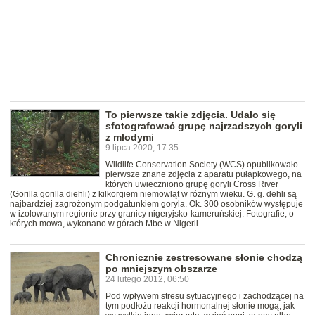
To pierwsze takie zdjęcia. Udało się
sfotografować grupę najrzadszych goryli
z młodymi
9 lipca 2020, 17:35
Wildlife Conservation Society (WCS) opublikowało
pierwsze znane zdjęcia z aparatu pułapkowego, na
których uwieczniono grupę goryli Cross River
(Gorilla gorilla diehli) z kilkorgiem niemowląt w różnym wieku. G. g. dehli są
najbardziej zagrożonym podgatunkiem goryla. Ok. 300 osobników występuje
w izolowanym regionie przy granicy nigeryjsko-kameruńskiej. Fotografie, o
których mowa, wykonano w górach Mbe w Nigerii.
Chronicznie zestresowane słonie chodzą
po mniejszym obszarze
24 lutego 2012, 06:50
Pod wpływem stresu sytuacyjnego i zachodzącej na
tym podłożu reakcji hormonalnej słonie mogą, jak