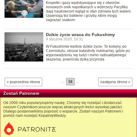
Kropelki i gazy wydobywające się z otworów
nosowych orek napotkanych u wybrzeży Pacyfiku
dają naukowcom wgląd w stan zdrowia tych waleni.
Ujawniają też bakterie i grzyby, które mogą
zagrażać ssakom.
Dzikie życie wraca do Fukushimy
9 stycznia 2020, 10:31
W Fukushimie kwitnie dzikie życie. To kolejny, po
Czernobylu, obszar katastrofy nuklearnej, gdzie po
wyprowadzeniu się ludzi i mimo radioaktywnego
skażenia, powróciła dzika przyroda.
…
16
…
« poprzednia strona
następna strona »
Zostań Patronem
Od 2006 roku popularyzujemy naukę. Chcemy się rozwijać i dostarczać
naszym Czytelnikom jeszcze więcej atrakcyjnych treści wysokiej jakości.
Dlatego postanowiliśmy poprosić o wsparcie. Zostań naszym Patronem i
pomóż nam rozwijać KopalnięWiedzy.