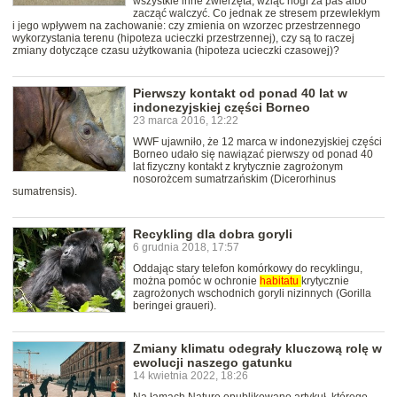
wszystkie inne zwierzęta, wziąć nogi za pas albo
zacząć walczyć. Co jednak ze stresem przewlekłym
i jego wpływem na zachowanie: czy zmienia on wzorzec przestrzennego
wykorzystania terenu (hipoteza ucieczki przestrzennej), czy są to raczej
zmiany dotyczące czasu użytkowania (hipoteza ucieczki czasowej)?
Pierwszy kontakt od ponad 40 lat w
indonezyjskiej części Borneo
23 marca 2016, 12:22
WWF ujawniło, że 12 marca w indonezyjskiej części
Borneo udało się nawiązać pierwszy od ponad 40
lat fizyczny kontakt z krytycznie zagrożonym
nosorożcem sumatrzańskim (Dicerorhinus
sumatrensis).
Recykling dla dobra goryli
6 grudnia 2018, 17:57
Oddając stary telefon komórkowy do recyklingu,
można pomóc w ochronie
habitatu
krytycznie
zagrożonych wschodnich goryli nizinnych (Gorilla
beringei graueri).
Zmiany klimatu odegrały kluczową rolę w
ewolucji naszego gatunku
14 kwietnia 2022, 18:26