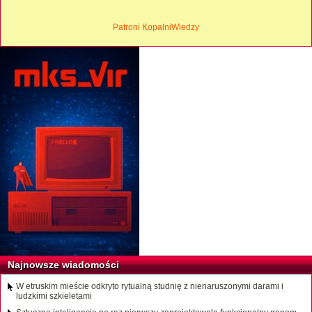
Patroni KopalniWiedzy
Najnowsze wiadomości
W etruskim mieście odkryto rytualną studnię z nienaruszonymi darami i
ludzkimi szkieletami