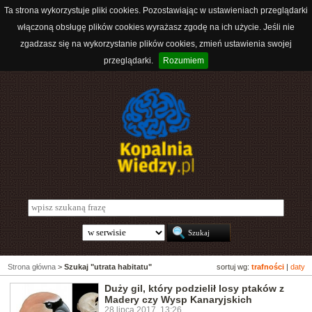
Ta strona wykorzystuje pliki cookies. Pozostawiając w ustawieniach przeglądarki
włączoną obsługę plików cookies wyrażasz zgodę na ich użycie. Jeśli nie
zgadzasz się na wykorzystanie plików cookies, zmień ustawienia swojej
przeglądarki.
Rozumiem
Strona główna
>
Szukaj "utrata habitatu"
sortuj wg:
trafności
|
daty
Duży gil, który podzielił losy ptaków z
Madery czy Wysp Kanaryjskich
28 lipca 2017, 13:26