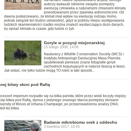
Na łamach Nature opublikowano artykuł, którego
autorzy wykazali istnienie związku pomiędzy
ewolucją człowieka a naturalnymi zmianami klimatu
powodowanymi przez zjawiska astronomiczne. Od
dawna podejrzewano, że klimat miał wpływ na ewolucję rodzaju Homo,
jednak związek ten trudno udowodnić, gdyż w pobliżu miejsc występowania
ludzkich skamieniałości rzadko można znaleźć wystarczająco dużo danych,
by opisać klimatu w czasie, gdy ludzie ci żyli.
Goryle w pozycji misjonarskiej
15 lutego 2008, 14:06
Naukowcy z Wildlife Conservation Society (WCS) i
Instytutu Antropologii Ewolucyjnej Maxa Plancka
opublikowali pierwsze znane fotografie goryli
zachodnich kopulujących w naturze twarzą w twarz.
Jak widać, nie tylko ludzie mogą TO robić w taki sposób...
nej bitwy słoni pod Rafią
rzezeń imperium rozpadło się na kilka państw, które przez wieki toczyły między
 się bitwa pod Rafią, słynna z jedynego znanego starcia pomiędzy słoniami
niversity of Illinois at Urbana-Champaign, po przeprowadzeniu analizy DNA,
kół tej bitwy
Badanie mikrobiomu orek z oddechu
3 kwietnia 2017, 10:45