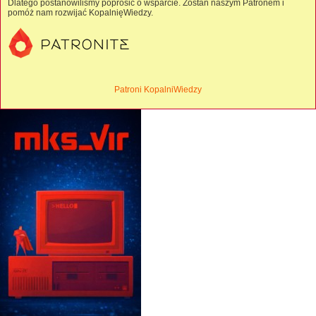
Dlatego postanowiliśmy poprosić o wsparcie. Zostań naszym Patronem i
pomóż nam rozwijać KopalnięWiedzy.
Patroni KopalniWiedzy