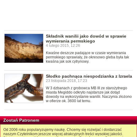
Składnik wanilii jako dowód w sprawie
wymierania permskiego
4 lutego 2015, 12:26
Kwaśne deszcze padające w czasie wymierania
permskiego sprawiały, że okresowo gleba była tak
kwaśna jak sok cytrynowy.
Słodko pachnąca niespodzianka z Izraela
23 listopada 2018, 17:23
W 3 dzbanach z grobowca MB III ze starożytnego
miasta Megiddo odkryto najstarsze jak dotąd
dowody na wykorzystanie wanilii. Naczynia złożono
w ofierze ok. 3600 lat temu.
Zostań Patronem
Od 2006 roku popularyzujemy naukę. Chcemy się rozwijać i dostarczać
naszym Czytelnikom jeszcze więcej atrakcyjnych treści wysokiej jakości.