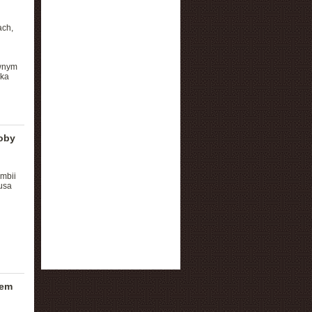
ach,
ównym
ika
roby
mbii
usa
rem