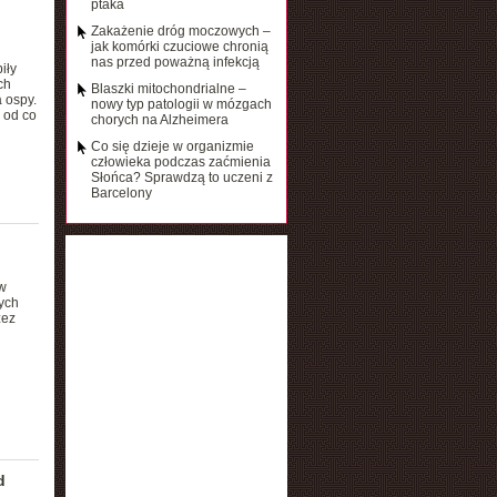
ptaka
Zakażenie dróg moczowych –
jak komórki czuciowe chronią
nas przed poważną infekcją
iły
ch
Blaszki mitochondrialne –
 ospy.
nowy typ patologii w mózgach
 od co
chorych na Alzheimera
Co się dzieje w organizmie
człowieka podczas zaćmienia
Słońca? Sprawdzą to uczeni z
Barcelony
w
ych
zez
d