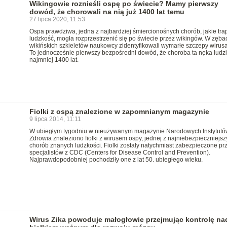
Wikingowie roznieśli ospę po świecie? Mamy pierwszy
dowód, że chorowali na nią już 1400 lat temu
27 lipca 2020, 11:53
Ospa prawdziwa, jedna z najbardziej śmiercionośnych chorób, jakie trap
ludzkość, mogła rozprzestrzenić się po świecie przez wikingów. W zęba
wikińskich szkieletów naukowcy zidentyfikowali wymarłe szczepy wirusa
To jednocześnie pierwszy bezpośredni dowód, że choroba ta nęka ludzi
najmniej 1400 lat.
Fiolki z ospą znalezione w zapomnianym magazynie
9 lipca 2014, 11:11
W ubiegłym tygodniu w nieużywanym magazynie Narodowych Instytutó
Zdrowia znaleziono fiolki z wirusem ospy, jednej z najniebezpieczniejsz
chorób znanych ludzkości. Fiolki zostały natychmiast zabezpieczone pr
specjalistów z CDC (Centers for Disease Control and Prevention).
Najprawdopodobniej pochodziły one z lat 50. ubiegłego wieku.
Wirus Zika powoduje małogłowie przejmując kontrolę na