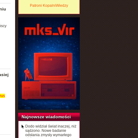
Patroni KopalniWiedzy
niu
ńscy
asiej
rus
Najnowsze wiadomości
Dodo widział świat inaczej, niż
sądzono. Nowe badanie
odsłania zmysły wymarłego