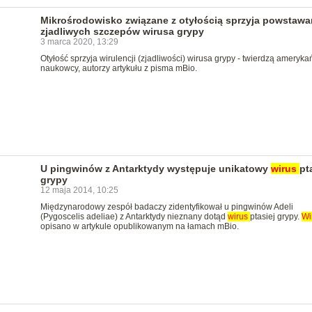
Mikrośrodowisko związane z otyłością sprzyja powstawa
zjadliwych szczepów wirusa grypy
3 marca 2020, 13:29
Otyłość sprzyja wirulencji (zjadliwości) wirusa grypy - twierdzą ameryka
naukowcy, autorzy artykułu z pisma mBio.
U pingwinów z Antarktydy występuje unikatowy
wirus
pt
grypy
12 maja 2014, 10:25
Międzynarodowy zespół badaczy zidentyfikował u pingwinów Adeli
(Pygoscelis adeliae) z Antarktydy nieznany dotąd
wirus
ptasiej grypy.
Wi
opisano w artykule opublikowanym na łamach mBio.