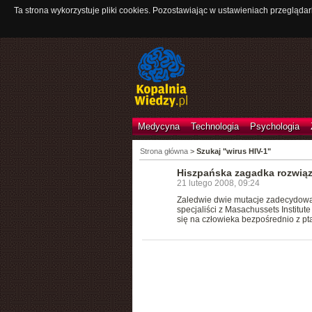
Ta strona wykorzystuje pliki cookies. Pozostawiając w ustawieniach przeglądar
Medycyna
Technologia
Psychologia
Strona główna
>
Szukaj "wirus HIV-1"
Hiszpańska zagadka rozwią
21 lutego 2008, 09:24
Zaledwie dwie mutacje zadecydowały
specjaliści z Masachussets Institut
się na człowieka bezpośrednio z pta