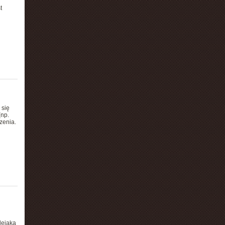
t
 się
(np.
zenia.
lejaka