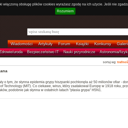
ki włączoną obsługę plików cookies wyrażasz zgodę na ich użycie. Jeśli nie zgadz
Rozumiem
Wiadomości
Artykuły
Forum
Książki
Konkursy
Galeri
Zdrowie/uroda
Bezpieczeństwo IT
Nauki przyrodnicze
Astronomia/fizyk
sortuj wg:
trafnoś
zana
 o tym, że słynna epidemia grypy hiszpanki pochłonęła aż 50 milionów ofiar - d
e of Technology (MIT). Co ciekawe, wirus, który zaatakował Europę w 1918 roku, prz
ków, podobnie jak słynna w ostatnich latach "ptasia grypa" H5N1.