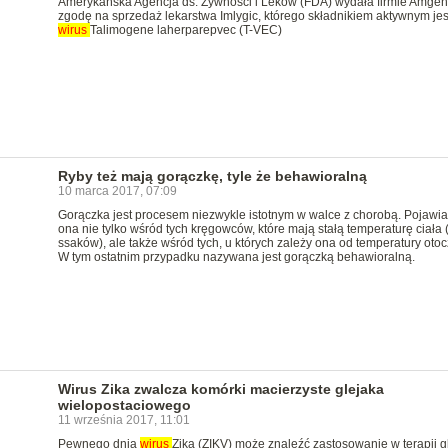
Amerykańska Agencja ds. Żywności i Leków (FDA) wydała firmie Amgen
zgodę na sprzedaż lekarstwa Imlygic, którego składnikiem aktywnym jes
wirus
Talimogene laherparepvec (T-VEC)
Ryby też mają gorączkę, tyle że behawioralną
10 marca 2017, 07:09
Gorączka jest procesem niezwykle istotnym w walce z chorobą. Pojawia
ona nie tylko wśród tych kręgowców, które mają stałą temperaturę ciała 
ssaków), ale także wśród tych, u których zależy ona od temperatury otoc
W tym ostatnim przypadku nazywana jest gorączką behawioralną.
Wirus Zika zwalcza komórki macierzyste glejaka
wielopostaciowego
11 września 2017, 11:01
Pewnego dnia
wirus
Zika (ZIKV) może znaleźć zastosowanie w terapii g