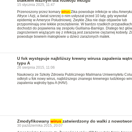
białkiem ważnym dla rozwoju mózgu
15 stycznia 2025, 11:47
Przenoszony przez komary
wirus
Zika powoduje infekcje w obu Ameryk
Afryce i Azji, a świat szerzej o nim usłyszał przed 10 laty, gdy wywołał
epidemię w Ameryce Południowej. Zwykle Zika nie daje objawów lub
przypominają one lekkie przeziębienie. W bardzo rzadkich przypadkach
dochodzi do pojawienia się zespołu Guillaina-Barrégo. Dlatego też gł
zagrożeniem wiążącym się z infekcją jest zarażenie ciężarnej kobiety. Z
powoduje bowiem małogłowie u dzieci zarażonych matek.
U fok występuje najbliższy krewny wirusa zapalenia wąt
typu A
26 sierpnia 2015, 11:06
Naukowcy ze Szkoły Zdrowia Publicznego Mailmana Uniwersytetu Colu
odkryli u fok nowy wirus, najbliższego znanego krewnego ludzkiego wir
zapalenia wątroby typu A (HAV).
Zmodyfikowany
wirus
zatwierdzony do walki z nowotwo
30 października 2015, 20:07