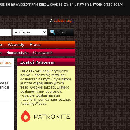
asz się na wykorzystanie plików cookies, zmień ustawienia swojej przeglądarki.
zaloguj się
e
Wywiady
Praca
a
Humanistyka
Ciekawostki
Zostań Patronem
ci
|
daty
Od 2006 roku popularyzujemy
naukę. Chcemy się rozwijać i
dostarczać naszym Czytelnikom
onoszą
jeszcze więcej atrakcyjnych
eniósł
treści wysokiej jakości. Dlatego
postanowiliśmy poprosić o
wsparcie. Zostań naszym
Patronem i pomóż nam rozwijać
KopalnięWiedzy.