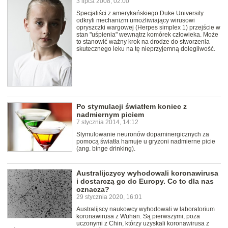
3 lipca 2008, 02:00
Specjaliści z amerykańskiego Duke University
odkryli mechanizm umożliwiający wirusowi
opryszczki wargowej (Herpes simplex 1) przejście w
stan "uśpienia" wewnątrz komórek człowieka. Może
to stanowić ważny krok na drodze do stworzenia
skutecznego leku na tę nieprzyjemną dolegliwość.
Po stymulacji światłem koniec z
nadmiernym piciem
7 stycznia 2014, 14:12
Stymulowanie neuronów dopaminergicznych za
pomocą światła hamuje u gryzoni nadmierne picie
(ang. binge drinking).
Australijczycy wyhodowali koronawirusa
i dostarczą go do Europy. Co to dla nas
oznacza?
29 stycznia 2020, 16:01
Australijscy naukowcy wyhodowali w laboratorium
koronawirusa z Wuhan. Są pierwszymi, poza
uczonymi z Chin, którzy uzyskali koronawirusa z