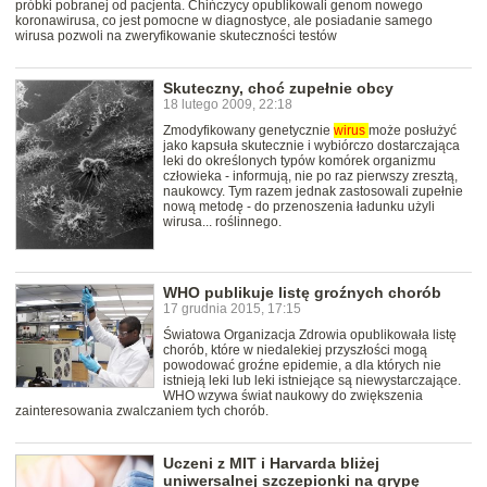
próbki pobranej od pacjenta. Chińczycy opublikowali genom nowego
koronawirusa, co jest pomocne w diagnostyce, ale posiadanie samego
wirusa pozwoli na zweryfikowanie skuteczności testów
Skuteczny, choć zupełnie obcy
18 lutego 2009, 22:18
Zmodyfikowany genetycznie
wirus
może posłużyć
jako kapsuła skutecznie i wybiórczo dostarczająca
leki do określonych typów komórek organizmu
człowieka - informują, nie po raz pierwszy zresztą,
naukowcy. Tym razem jednak zastosowali zupełnie
nową metodę - do przenoszenia ładunku użyli
wirusa... roślinnego.
WHO publikuje listę groźnych chorób
17 grudnia 2015, 17:15
Światowa Organizacja Zdrowia opublikowała listę
chorób, które w niedalekiej przyszłości mogą
powodować groźne epidemie, a dla których nie
istnieją leki lub leki istniejące są niewystarczające.
WHO wzywa świat naukowy do zwiększenia
zainteresowania zwalczaniem tych chorób.
Uczeni z MIT i Harvarda bliżej
uniwersalnej szczepionki na grypę