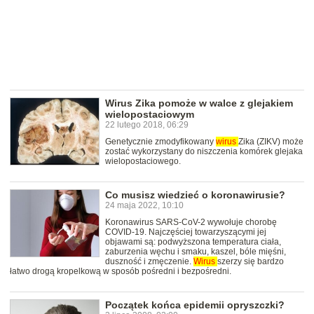
Wirus Zika pomoże w walce z glejakiem
wielopostaciowym
22 lutego 2018, 06:29
Genetycznie zmodyfikowany
wirus
Zika (ZIKV) może
zostać wykorzystany do niszczenia komórek glejaka
wielopostaciowego.
Co musisz wiedzieć o koronawirusie?
24 maja 2022, 10:10
Koronawirus SARS-CoV-2 wywołuje chorobę
COVID-19. Najczęściej towarzyszącymi jej
objawami są: podwyższona temperatura ciała,
zaburzenia węchu i smaku, kaszel, bóle mięśni,
duszność i zmęczenie.
Wirus
szerzy się bardzo
łatwo drogą kropelkową w sposób pośredni i bezpośredni.
Początek końca epidemii opryszczki?