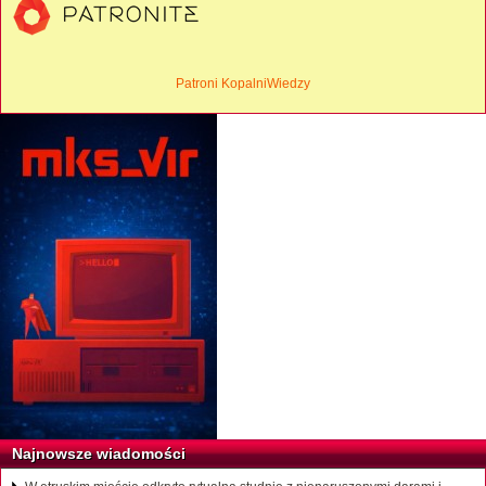
Patroni KopalniWiedzy
Najnowsze wiadomości