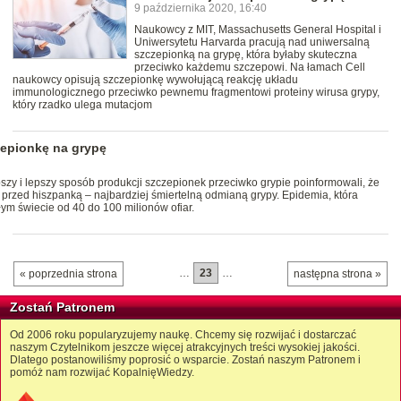
9 października 2020, 16:40
Naukowcy z MIT, Massachusetts General Hospital i
Uniwersytetu Harvarda pracują nad uniwersalną
szczepionką na grypę, która byłaby skuteczna
przeciwko każdemu szczepowi. Na łamach Cell
naukowcy opisują szczepionkę wywołującą reakcję układu
immunologicznego przeciwko pewnemu fragmentowi proteiny wirusa grypy,
który rzadko ulega mutacjom
epionkę na grypę
szy i lepszy sposób produkcji szczepionek przeciwko grypie poinformowali, że
y przed hiszpanką – najbardziej śmiertelną odmianą grypy. Epidemia, która
ym świecie od 40 do 100 milionów ofiar.
…
23
…
« poprzednia strona
następna strona »
Zostań Patronem
Od 2006 roku popularyzujemy naukę. Chcemy się rozwijać i dostarczać
naszym Czytelnikom jeszcze więcej atrakcyjnych treści wysokiej jakości.
Dlatego postanowiliśmy poprosić o wsparcie. Zostań naszym Patronem i
pomóż nam rozwijać KopalnięWiedzy.