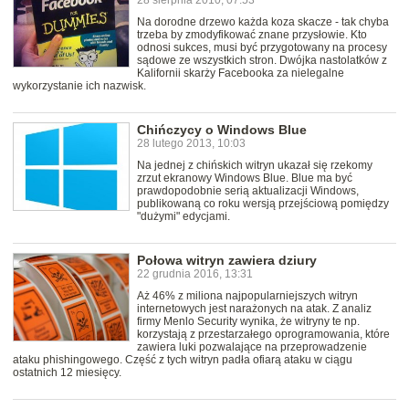
28 sierpnia 2010, 07:53
Na dorodne drzewo każda koza skacze - tak chyba
trzeba by zmodyfikować znane przysłowie. Kto
odnosi sukces, musi być przygotowany na procesy
sądowe ze wszystkich stron. Dwójka nastolatków z
Kalifornii skarży Facebooka za nielegalne
wykorzystanie ich nazwisk.
Chińczycy o Windows Blue
28 lutego 2013, 10:03
Na jednej z chińskich witryn ukazał się rzekomy
zrzut ekranowy Windows Blue. Blue ma być
prawdopodobnie serią aktualizacji Windows,
publikowaną co roku wersją przejściową pomiędzy
"dużymi" edycjami.
Połowa witryn zawiera dziury
22 grudnia 2016, 13:31
Aż 46% z miliona najpopularniejszych witryn
internetowych jest narażonych na atak. Z analiz
firmy Menlo Security wynika, że witryny te np.
korzystają z przestarzałego oprogramowania, które
zawiera luki pozwalające na przeprowadzenie
ataku phishingowego. Część z tych witryn padła ofiarą ataku w ciągu
ostatnich 12 miesięcy.