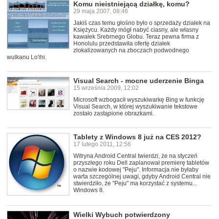
Komu nieistniejącą działkę, komu?
29 maja 2007, 08:46
Jakiś czas temu głośno było o sprzedaży działek na
Księżycu. Każdy mógł nabyć ciasny, ale własny
kawałek Srebrnego Globu. Teraz pewna firma z
Honolulu przedstawiła ofertę działek
zlokalizowanych na zboczach podwodnego
wulkanu Lo'ihi.
Visual Search - mocne uderzenie Binga
15 września 2009, 12:02
Microsoft wzbogacił wyszukiwarkę Bing w funkcję
Visual Search, w której wyszukiwanie tekstowe
zostało zastąpione obrazkami.
Tablety z Windows 8 już na CES 2012?
17 lutego 2011, 12:56
Witryna Android Central twierdzi, że na styczeń
przyszłego roku Dell zaplanował premierę tabletów
o nazwie kodowej "Peju". Informacja nie byłaby
warta szczególnej uwagi, gdyby Android Central nie
stwierdziło, że "Peju" ma korzystać z systemu...
Windows 8.
Wielki Wybuch potwierdzony