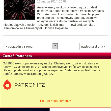
17 marca 2014, 16:08
Amerykańscy naukowcy twierdzą, że znaleźli
dowody na poparcie hipotezy o Wielkim Wybuchu.
Widziałem wyniki ich badań. Argumentacja jest
przekonująca, a naukowcy zaangażowani w
odkrycie należą do najbardziej ostrożnych i
nieulegających emocjom ludziom, jakich znam - mówi profesor Marc
Kamionkowski z Uniwersytetu Johnsa Hopkinsa.
7
…
« poprzednia strona
następna strona »
Zostań Patronem
Od 2006 roku popularyzujemy naukę. Chcemy się rozwijać i dostarczać
naszym Czytelnikom jeszcze więcej atrakcyjnych treści wysokiej jakości.
Dlatego postanowiliśmy poprosić o wsparcie. Zostań naszym Patronem i
pomóż nam rozwijać KopalnięWiedzy.
Patroni KopalniWiedzy