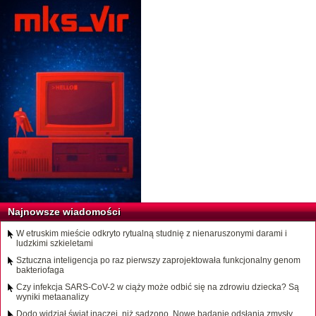
Najnowsze wiadomości
W etruskim mieście odkryto rytualną studnię z nienaruszonymi darami i
ludzkimi szkieletami
Sztuczna inteligencja po raz pierwszy zaprojektowała funkcjonalny genom
bakteriofaga
Czy infekcja SARS-CoV-2 w ciąży może odbić się na zdrowiu dziecka? Są
wyniki metaanalizy
Dodo widział świat inaczej, niż sądzono. Nowe badanie odsłania zmysły