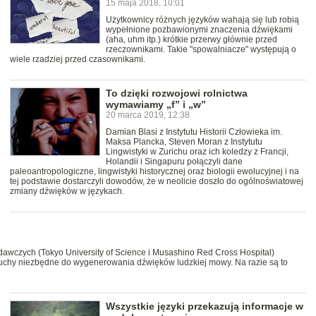
15 maja 2018, 10:01
Użytkownicy różnych języków wahają się lub robią
wypełnione pozbawionymi znaczenia dźwiękami
(aha, uhm itp.) krótkie przerwy głównie przed
rzeczownikami. Takie "spowalniacze" występują o
wiele rzadziej przed czasownikami.
To dzięki rozwojowi rolnictwa
wymawiamy „f” i „w”
20 marca 2019, 12:38
Damian Blasi z Instytutu Historii Człowieka im.
Maksa Plancka, Steven Moran z Instytutu
Lingwistyki w Zurichu oraz ich koledzy z Francji,
Holandii i Singapuru połączyli dane
paleoantropologiczne, lingwistyki historycznej oraz biologii ewolucyjnej i na
tej podstawie dostarczyli dowodów, że w neolicie doszło do ogólnoświatowej
zmiany dźwięków w językach.
awczych (Tokyo University of Science i Musashino Red Cross Hospital)
 ruchy niezbędne do wygenerowania dźwięków ludzkiej mowy. Na razie są to
Wszystkie języki przekazują informacje w