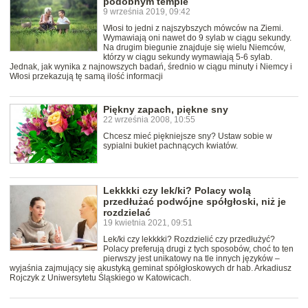
podobnym tempie
9 września 2019, 09:42
Włosi to jedni z najszybszych mówców na Ziemi.
Wymawiają oni nawet do 9 sylab w ciągu sekundy.
Na drugim biegunie znajduje się wielu Niemców,
którzy w ciągu sekundy wymawiają 5-6 sylab.
Jednak, jak wynika z najnowszych badań, średnio w ciągu minuty i Niemcy i
Włosi przekazują tę samą ilość informacji
Piękny zapach, piękne sny
22 września 2008, 10:55
Chcesz mieć piękniejsze sny? Ustaw sobie w
sypialni bukiet pachnących kwiatów.
Lekkkki czy lek/ki? Polacy wolą
przedłużać podwójne spółgłoski, niż je
rozdzielać
19 kwietnia 2021, 09:51
Lek/ki czy lekkkki? Rozdzielić czy przedłużyć?
Polacy preferują drugi z tych sposobów, choć to ten
pierwszy jest unikatowy na tle innych języków –
wyjaśnia zajmujący się akustyką geminat spółgłoskowych dr hab. Arkadiusz
Rojczyk z Uniwersytetu Śląskiego w Katowicach.