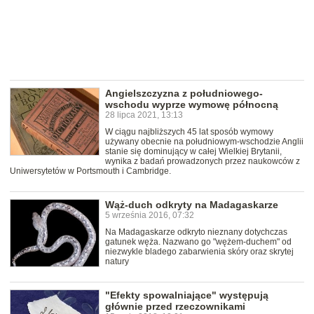
Angielszczyzna z południowego-
wschodu wyprze wymowę północną
28 lipca 2021, 13:13
W ciągu najbliższych 45 lat sposób wymowy
używany obecnie na południowym-wschodzie Anglii
stanie się dominujący w całej Wielkiej Brytanii,
wynika z badań prowadzonych przez naukowców z
Uniwersytetów w Portsmouth i Cambridge.
Wąż-duch odkryty na Madagaskarze
5 września 2016, 07:32
Na Madagaskarze odkryto nieznany dotychczas
gatunek węża. Nazwano go "wężem-duchem" od
niezwykle bladego zabarwienia skóry oraz skrytej
natury
"Efekty spowalniające" występują
głównie przed rzeczownikami