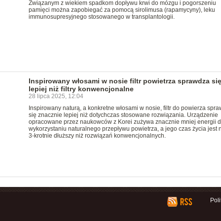
Związanym z wiekiem spadkom dopływu krwi do mózgu i pogorszeniu
pamięci można zapobiegać za pomocą sirolimusa (rapamycyny), leku
immunosupresyjnego stosowanego w transplantologii.
Inspirowany włosami w nosie filtr powietrza sprawdza si
lepiej niż filtry konwencjonalne
28 lipca 2025, 12:04
Inspirowany naturą, a konkretne włosami w nosie, filtr do powierza spra
się znacznie lepiej niż dotychczas stosowane rozwiązania. Urządzenie
opracowane przez naukowców z Korei zużywa znacznie mniej energii d
wykorzystaniu naturalnego przepływu powietrza, a jego czas życia jest 
3-krotnie dłuższy niż rozwiązań konwencjonalnych.
Pol