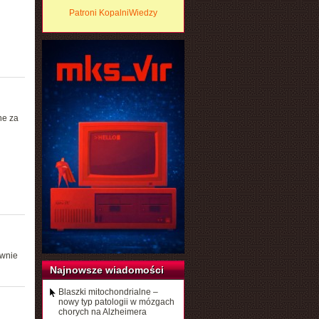
Patroni KopalniWiedzy
ne za
ównie
Najnowsze wiadomości
Blaszki mitochondrialne –
nowy typ patologii w mózgach
chorych na Alzheimera