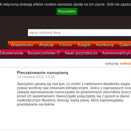
ki włączoną obsługę plików cookies wyrażasz zgodę na ich użycie. Jeśli nie zgadz
Rozumiem
Wiadomości
Artykuły
Forum
Książki
Konkursy
Galeri
Zdrowie/uroda
Bezpieczeństwo IT
Nauki przyrodnicze
Astronomia/fizyk
sortuj wg:
trafnoś
Pieczętowanie nanopianą
14 czerwca 2011, 13:29
Specjaliści głowią się nad tym, co zrobić z nadmiarem dwutlenku węgla 
zyskać kontrolę nad zmianami klimatycznymi. Jedno z najnowszych roz
zakłada wprowadzenie nanocząstek do podziemnych zbiorników jeszc
przed ich wypełnieniem. Nanocząstki połączyłyby się z gazem w stanie
nadkrytycznym (fluidem), tworząc lepką pianę, która zapobiegałaby
powstawaniu wycieków.