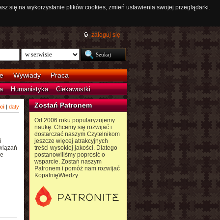
asz się na wykorzystanie plików cookies, zmień ustawienia swojej przeglądarki.
zaloguj się
e
Wywiady
Praca
a
Humanistyka
Ciekawostki
Zostań Patronem
ci
|
daty
Od 2006 roku popularyzujemy
naukę. Chcemy się rozwijać i
dostarczać naszym Czytelnikom
i
jeszcze więcej atrakcyjnych
wiązań
treści wysokiej jakości. Dlatego
ze
postanowiliśmy poprosić o
wsparcie. Zostań naszym
Patronem i pomóż nam rozwijać
KopalnięWiedzy.