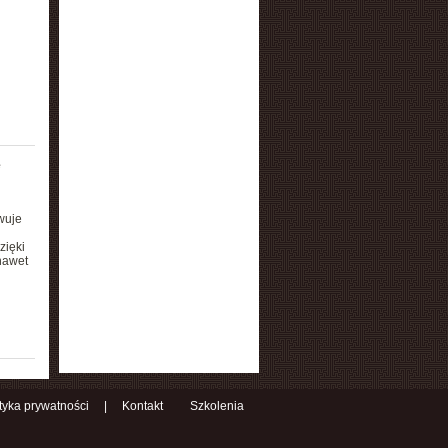
ę
wuje
zięki
nawet
ityka prywatności
|
Kontakt
Szkolenia