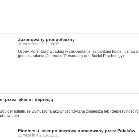
Zażenowany prospołeczny
30 września 2011, 08:39
Osoby, które łatwo wpadają w zakłopotanie, są bardziej hojne i uznawa
godne zaufania (Journal of Personality and Social Psychology).
 przez lękiem i depresją
Boulder ustalili, że wymuszona aktywność fizyczna zmniejsza lęk i depresyjność r
obrowolnie.
Pionierski laser polimerowy opracowany przez Polaków
23 września 2016, 12:23