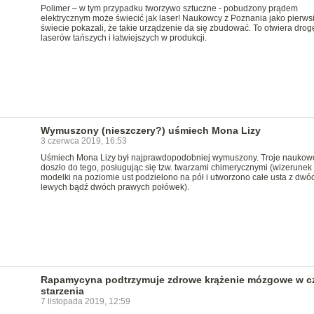
Polimer – w tym przypadku tworzywo sztuczne - pobudzony prądem
elektrycznym może świecić jak laser! Naukowcy z Poznania jako pierws
świecie pokazali, że takie urządzenie da się zbudować. To otwiera drog
laserów tańszych i łatwiejszych w produkcji.
Wymuszony (nieszczery?) uśmiech Mona Lizy
3 czerwca 2019, 16:53
Uśmiech Mona Lizy był najprawdopodobniej wymuszony. Troje nauko
doszło do tego, posługując się tzw. twarzami chimerycznymi (wizerunek
modelki na poziomie ust podzielono na pół i utworzono całe usta z dwó
lewych bądź dwóch prawych połówek).
Rapamycyna podtrzymuje zdrowe krążenie mózgowe w c
starzenia
7 listopada 2019, 12:59