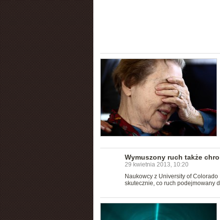
Wymuszony ruch także chroni
29 kwietnia 2013, 10:20
Naukowcy z University of Colorado 
skutecznie, co ruch podejmowany d