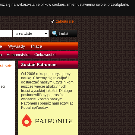
asz się na wykorzystanie plików cookies, zmień ustawienia swojej przeglądarki.
zaloguj się
e
Wywiady
Praca
a
Humanistyka
Ciekawostki
Zostań Patronem
ci
|
daty
Od 2006 roku popularyzujemy
naukę. Chcemy się rozwijać i
dostarczać naszym Czytelnikom
ści
jeszcze więcej atrakcyjnych
treści wysokiej jakości. Dlatego
postanowiliśmy poprosić o
wsparcie. Zostań naszym
Patronem i pomóż nam rozwijać
KopalnięWiedzy.