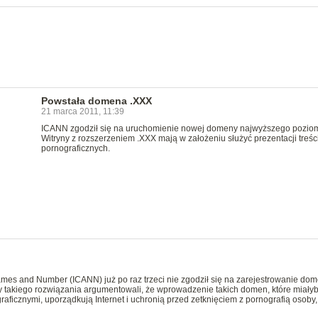
Powstała domena .XXX
21 marca 2011, 11:39
ICANN zgodził się na uruchomienie nowej domeny najwyższego pozio
Witryny z rozszerzeniem .XXX mają w założeniu służyć prezentacji treśc
pornograficznych.
Names and Number (ICANN) już po raz trzeci nie zgodził się na zarejestrowanie do
y takiego rozwiązania argumentowali, że wprowadzenie takich domen, które miały
raficznymi, uporządkują Internet i uchronią przed zetknięciem z pornografią osoby,