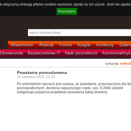
ki włączoną obsługę plików cookies wyrażasz zgodę na ich użycie. Jeśli nie zgadz
Rozumiem
Wiadomości
Artykuły
Forum
Książki
Konkursy
Galeri
Zdrowie/uroda
Bezpieczeństwo IT
Nauki przyrodnicze
Astronomia/fizyk
sortuj wg:
trafnoś
Powstanie pornodomena
25 czerwca 2010, 12:19
Po wieloletnich sporach jest szansa, że powstanie, przeznaczona dla tre
pornograficznych, domena najwyższego rzędu .xxx. ICANN udzielił
wstępnego poparcia projektowi powołania takiej domeny.