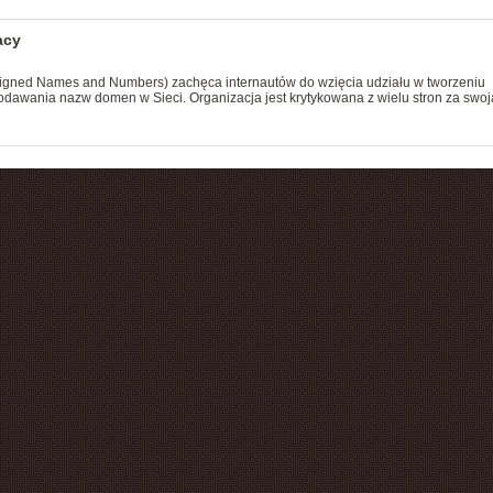
acy
ssigned Names and Numbers) zachęca internautów do wzięcia udziału w tworzeniu
awania nazw domen w Sieci. Organizacja jest krytykowana z wielu stron za swoj