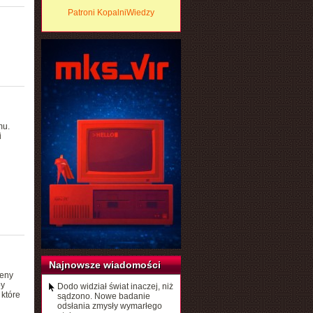
Patroni KopalniWiedzy
mu.
i
Najnowsze wiadomości
meny
by
Dodo widział świat inaczej, niż
 które
sądzono. Nowe badanie
odsłania zmysły wymarłego