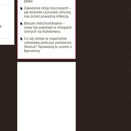
ptaka
Zakażenie dróg moczowych –
jak komórki czuciowe chronią
nas przed poważną infekcją
Blaszki mitochondrialne –
ą
nowy typ patologii w mózgach
chorych na Alzheimera
Co się dzieje w organizmie
człowieka podczas zaćmienia
Słońca? Sprawdzą to uczeni z
Barcelony