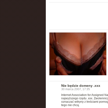
Nie będzie domeny .xxx
30 marca 2007, 17:35
Internet Association for Assigned 
najwyższego rzędu .xxx. Zwolennic
oznaczać witryny z treściami pornog
tego nie chcą.