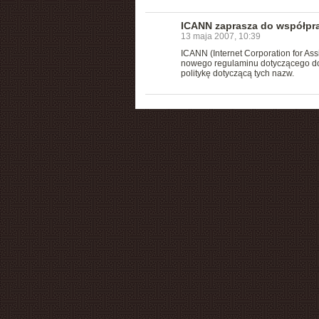
ICANN zaprasza do współpr
13 maja 2007, 10:39
ICANN (Internet Corporation for A
nowego regulaminu dotyczącego dod
politykę dotyczącą tych nazw.