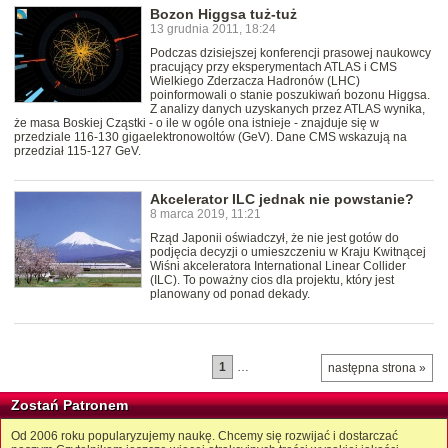
Bozon Higgsa tuż-tuż
13 grudnia 2011, 18:24
Podczas dzisiejszej konferencji prasowej naukowcy
pracujący przy eksperymentach ATLAS i CMS
Wielkiego Zderzacza Hadronów (LHC)
poinformowali o stanie poszukiwań bozonu Higgsa.
Z analizy danych uzyskanych przez ATLAS wynika,
że masa Boskiej Cząstki - o ile w ogóle ona istnieje - znajduje się w
przedziale 116-130 gigaelektronowoltów (GeV). Dane CMS wskazują na
przedział 115-127 GeV.
Akcelerator ILC jednak nie powstanie?
8 marca 2019, 11:21
Rząd Japonii oświadczył, że nie jest gotów do
podjęcia decyzji o umieszczeniu w Kraju Kwitnącej
Wiśni akceleratora International Linear Collider
(ILC). To poważny cios dla projektu, który jest
planowany od ponad dekady.
1
…
następna strona »
Zostań Patronem
Od 2006 roku popularyzujemy naukę. Chcemy się rozwijać i dostarczać