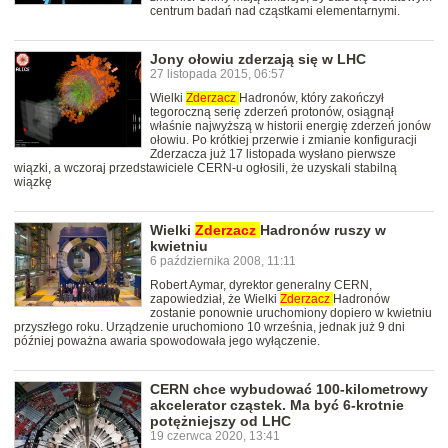
centrum badań nad cząstkami elementarnymi.
Jony ołowiu zderzają się w LHC
27 listopada 2015, 06:57
Wielki
Zderzacz
Hadronów, który zakończył
tegoroczną serię zderzeń protonów, osiągnął
właśnie najwyższą w historii energię zderzeń jonów
ołowiu. Po krótkiej przerwie i zmianie konfiguracji
Zderzacza już 17 listopada wysłano pierwsze
wiązki, a wczoraj przedstawiciele CERN-u ogłosili, że uzyskali stabilną
wiązkę
Wielki
Zderzacz
Hadronów ruszy w
kwietniu
6 października 2008, 11:11
Robert Aymar, dyrektor generalny CERN,
zapowiedział, że Wielki
Zderzacz
Hadronów
zostanie ponownie uruchomiony dopiero w kwietniu
przyszłego roku. Urządzenie uruchomiono 10 września, jednak już 9 dni
później poważna awaria spowodowała jego wyłączenie.
CERN chce wybudować 100-kilometrowy
akcelerator cząstek. Ma być 6-krotnie
potężniejszy od LHC
19 czerwca 2020, 13:41