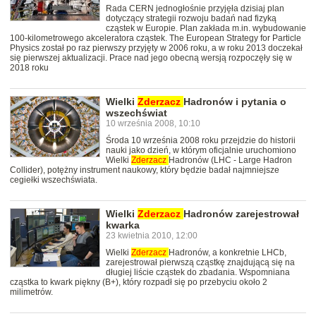
Rada CERN jednogłośnie przyjęła dzisiaj plan
dotyczący strategii rozwoju badań nad fizyką
cząstek w Europie. Plan zakłada m.in. wybudowanie
100-kilometrowego akceleratora cząstek. The European Strategy for Particle
Physics został po raz pierwszy przyjęty w 2006 roku, a w roku 2013 doczekał
się pierwszej aktualizacji. Prace nad jego obecną wersją rozpoczęły się w
2018 roku
Wielki
Zderzacz
Hadronów i pytania o
wszechświat
10 września 2008, 10:10
Środa 10 września 2008 roku przejdzie do historii
nauki jako dzień, w którym oficjalnie uruchomiono
Wielki
Zderzacz
Hadronów (LHC - Large Hadron
Collider), potężny instrument naukowy, który będzie badał najmniejsze
cegiełki wszechświata.
Wielki
Zderzacz
Hadronów zarejestrował
kwarka
23 kwietnia 2010, 12:00
Wielki
Zderzacz
Hadronów, a konkretnie LHCb,
zarejestrował pierwszą cząstkę znajdującą się na
długiej liście cząstek do zbadania. Wspomniana
cząstka to kwark piękny (B+), który rozpadł się po przebyciu około 2
milimetrów.