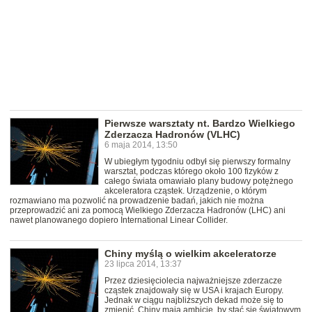
Pierwsze warsztaty nt. Bardzo Wielkiego
Zderzacza Hadronów (VLHC)
6 maja 2014, 13:50
W ubiegłym tygodniu odbył się pierwszy formalny
warsztat, podczas którego około 100 fizyków z
całego świata omawiało plany budowy potężnego
akceleratora cząstek. Urządzenie, o którym
rozmawiano ma pozwolić na prowadzenie badań, jakich nie można
przeprowadzić ani za pomocą Wielkiego Zderzacza Hadronów (LHC) ani
nawet planowanego dopiero International Linear Collider.
Chiny myślą o wielkim akceleratorze
23 lipca 2014, 13:37
Przez dziesięciolecia najważniejsze zderzacze
cząstek znajdowały się w USA i krajach Europy.
Jednak w ciągu najbliższych dekad może się to
zmienić. Chiny mają ambicje, by stać się światowym