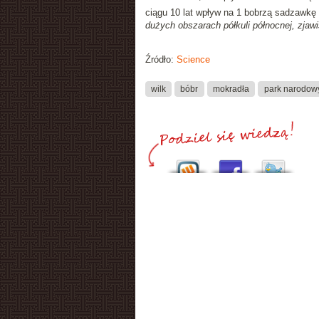
ciągu 10 lat wpływ na 1 bobrzą sadzawkę
dużych obszarach półkuli północnej, zjaw
Źródło:
Science
wilk
bóbr
mokradła
park narodow