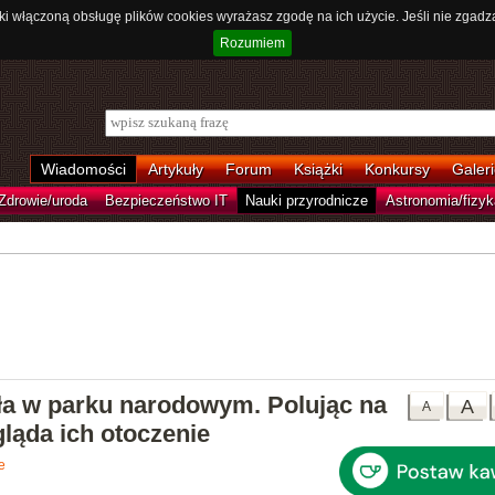
ki włączoną obsługę plików cookies wyrażasz zgodę na ich użycie. Jeśli nie zgadz
Rozumiem
Wiadomości
Artykuły
Forum
Książki
Konkursy
Galeri
Zdrowie/uroda
Bezpieczeństwo IT
Nauki przyrodnicze
Astronomia/fizyk
dła w parku narodowym. Polując na
A
A
ląda ich otoczenie
e