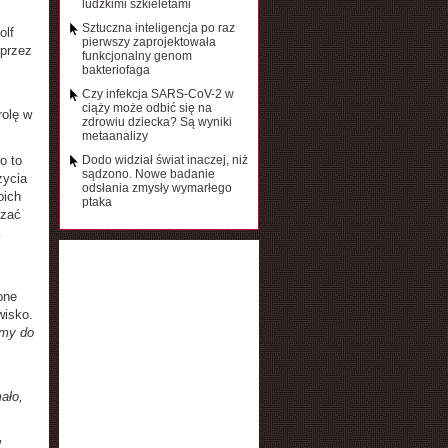
ludzkimi szkieletami
Sztuczna inteligencja po raz
olf
pierwszy zaprojektowała
 przez
funkcjonalny genom
bakteriofaga
Czy infekcja SARS-CoV-2 w
ciąży może odbić się na
rolę w
zdrowiu dziecka? Są wyniki
metaanalizy
o to
Dodo widział świat inaczej, niż
sądzono. Nowe badanie
życia
odsłania zmysły wymarłego
oich
ptaka
czać
one
wisko.
amy do
ało,
w