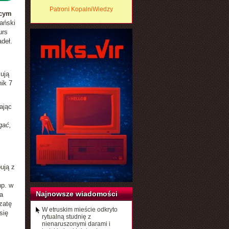
Patroni KopalniWiedzy
ącym
ański
urs
adeł.
ują
ik 7
ając
gać,
ują z
np. w
Najnowsze wiadomości
a
zatę
W etruskim mieście odkryto
się
rytualną studnię z
nienaruszonymi darami i