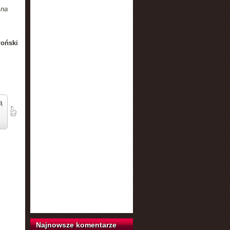
 na
łoński
ą
Najnowsze komentarze