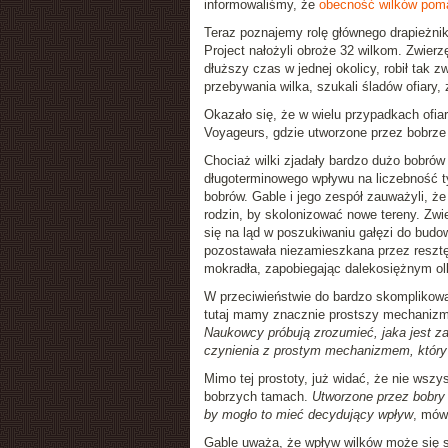
informowaliśmy, że
obecność wilków pomag
Teraz poznajemy rolę głównego drapieżni
Project nałożyli obroże 32 wilkom. Zwie
dłuższy czas w jednej okolicy, robił tak
przebywania wilka, szukali śladów ofiary, zb
Okazało się, że w wielu przypadkach ofia
Voyageurs, gdzie utworzone przez bobrze
Chociaż wilki zjadały bardzo dużo bobrów 
długoterminowego wpływu na liczebność tyc
bobrów. Gable i jego zespół zauważyli, że
rodzin, by skolonizować nowe tereny. Zw
się na ląd w poszukiwaniu gałęzi do budo
pozostawała niezamieszkana przez resztę 
mokradła, zapobiegając dalekosiężnym 
W przeciwieństwie do bardzo skomplikow
tutaj mamy znacznie prostszy mechanizm.
Naukowcy próbują zrozumieć, jaka jest 
czynienia z prostym mechanizmem, który
Mimo tej prostoty, już widać, że nie wsz
bobrzych tamach.
Utworzone przez bobry s
by mogło to mieć decydujący wpływ
, mówi
Gable uważa, że wpływ wilków może się 