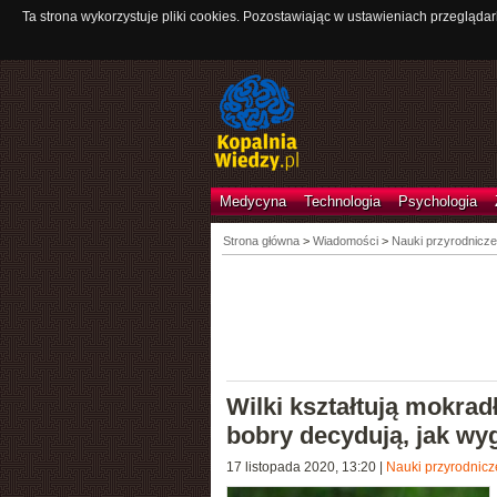
Ta strona wykorzystuje pliki cookies. Pozostawiając w ustawieniach przeglądar
Medycyna
Technologia
Psychologia
Strona główna
>
Wiadomości
>
Nauki przyrodnicze
Wilki kształtują mokra
bobry decydują, jak wyg
17 listopada 2020, 13:20
|
Nauki przyrodnicz