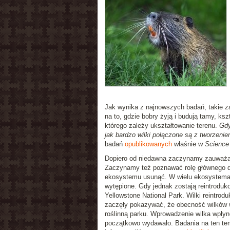
Jak wynika z najnowszych badań, takie za
na to, gdzie bobry żyją i budują tamy, ks
którego zależy ukształtowanie terenu.
Gdy
jak bardzo wilki połączone są z tworzeni
badań
opublikowanych
właśnie w
Science
Dopiero od niedawna zaczynamy zauważać
Zaczynamy też poznawać rolę głównego dra
ekosystemu usunąć. W wielu ekosystemach 
wytępione. Gdy jednak zostają reintrodu
Yellowstone National Park. Wilki reintro
zaczęły pokazywać, że obecność wilków wp
roślinną parku. Wprowadzenie wilka wpłynę
początkowo wydawało. Badania na ten te