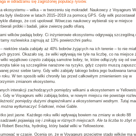
a w odradzaniu się zagrożonej populacji rysiów
.
ka ekosystemu – wilka – w tworzeniu się mokradeł. Naukowcy z Voyageurs W
rzęta były śledzone w latach 2015–2019 za pomocą GPS. Gdy wilk pozostawał
 zwykle dlatego, że coś upolował. Wówczas naukowcy wybierali się w miejsce
ierali próbki i badali, jakie zwierzę padło ofiarą.
rami wilków padają bobry. Ci inżynierowie ekosystemu odgrywają szczególną 
 tamy rozlewiska zajmują aż 13% powierzchni parku.
– niektóre stada zabijały aż 40% bobrów żyjących na ich terenie – to nie miał
h gryzoni. Okazało się, że wilki wpływają nie tyle na liczbę, co na miejsce 
 wilki wyjątkowo często zabijają samotne bobry, te, które odłączyły się od sw
ierzęta takie są szczególnie narażone na ryzyko, gdyż często muszą zapusz
wanej przez siebie tamy. Gdy wilki zabijały takiego bobra jego budowana tama
roku. W ten sposób wilki chroniły las przed całkowitym zmienieniem się w
olbrzymim zmianom ekosystemu.
anych interakcji zachodzących pomiędzy wilkami a ekosystemem w Yellowst
 Gdy w Voyageurs wilki zabijają bobra, w nowym miejscu nie powstaje rozle
zależność pomiędzy dużymi drapieżnikami a ekosystemami wodnym. Tutaj m
 można wytłumaczyć 5-latkowi
, mówi Gable.
ystko jest jasne. Każdego roku wilki wpływają bowiem na zmiany w około 88
adzawki pojawiają się i znikają w różnych miejscach. Ale ta liczba to zbyt m
 Robert Beschta, hydrolog, który badał wilki w Yellowstone.
sumować w czasie. Ocenia on, że w Voyageurs przeciętne stado wilków ma 