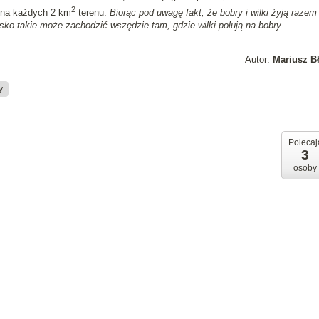
2
 na każdych 2 km
terenu.
Biorąc pod uwagę fakt, że bobry i wilki żyją razem
isko takie może zachodzić wszędzie tam, gdzie wilki polują na bobry
.
Autor:
Mariusz B
y
Polecaj
3
osoby