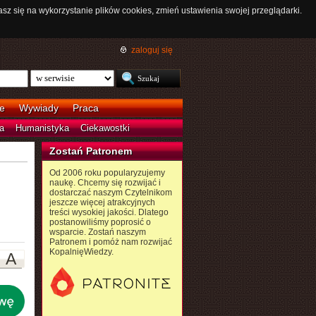
asz się na wykorzystanie plików cookies, zmień ustawienia swojej przeglądarki.
zaloguj się
e
Wywiady
Praca
a
Humanistyka
Ciekawostki
Zostań Patronem
Od 2006 roku popularyzujemy
naukę. Chcemy się rozwijać i
dostarczać naszym Czytelnikom
jeszcze więcej atrakcyjnych
treści wysokiej jakości. Dlatego
postanowiliśmy poprosić o
wsparcie. Zostań naszym
Patronem i pomóż nam rozwijać
KopalnięWiedzy.
A