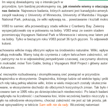
Im więcej dowiadujemy się o interakcjach w
przyrodzie, tym bardziej przekonujemy się,
jak niewiele wiemy o otaczaj
nas świecie
. Najnowsze badania, których autorami jest kanadyjsko-ameryk
zespół naukowy z University of Minnesota, University of Manitoba i Voyage
National Park, pokazują, że wilki wpływają na... powstawanie i kształt mokr
V083 to samiec alfa przewodzący stadu wilków z Cranberry Bay. Zwierzę
wyspecjalizowało się w polowaniu na bobry. V083 wraz ze swoim stadem
przemierzają Voyageurs National Park w Minnesocie i wiosną oraz latem pol
na bobry. Tylko w bieżącym roku V083 pożarł 36 tych gryzoni. To odpowiedn
kolonii.
chowania wilków mają olbrzymi wpływ na środowisko naturalne. Wilki, wpływ
ztałtują mokradła. Mamy tutaj do czynienia z całym łańcuchem zależności, od
 patrzymy na to w odpowiedniej perspektywie czasowej, zaczynamy dostrze
em mokradeł
, mówi Tom Gable, biolog z Voyageurs Wolf Project i główny autor
 Advances
.
 niezwykle rozbudowaną i skomplikowaną sieć powiązań w przyrodzie.
pieżnika w ekosystemie. Drapieżnika, którego ludzie od wieków tępią i prób
rolę taką pełnią właśnie wilki, które w wielu miejscach zostały skutecznie
kowane, w ekosystemie dochodzi do olbrzymich korzystnych zmian. Tak było 
dukowano tam w 1995 roku po dziesięcioleciach nieobecności. Po latach badani
łynęła na liczebność i zachowania łosi, które wcześniej bardzo niszczyły s
ło na odrodzenie ekosystemu, chociaż zależność nie jest aż tak prosta, jak 
mat opisywaliśmy w tekście
Sam wilk nie da rady
. Wcześniej natomiast