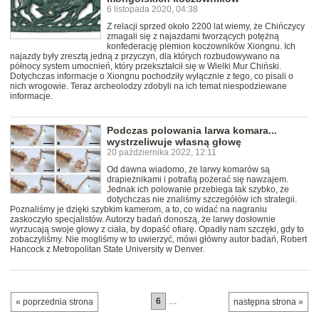
6 listopada 2020, 04:38
Z relacji sprzed około 2200 lat wiemy, że Chińczycy
zmagali się z najazdami tworzących potężną
konfederację plemion koczowników Xiongnu. Ich
najazdy były zresztą jedną z przyczyn, dla których rozbudowywano na
północy system umocnień, który przekształcił się w Wielki Mur Chiński.
Dotychczas informacje o Xiongnu pochodziły wyłącznie z tego, co pisali o
nich wrogowie. Teraz archeolodzy zdobyli na ich temat niespodziewane
informacje.
Podczas polowania larwa komara...
wystrzeliwuje własną głowę
20 października 2022, 12:11
Od dawna wiadomo, że larwy komarów są
drapieżnikami i potrafią pożerać się nawzajem.
Jednak ich polowanie przebiega tak szybko, że
dotychczas nie znaliśmy szczegółów ich strategii.
Poznaliśmy je dzięki szybkim kamerom, a to, co widać na nagraniu
zaskoczyło specjalistów. Autorzy badań donoszą, że larwy dosłownie
wyrzucają swoje głowy z ciała, by dopaść ofiarę. Opadły nam szczęki, gdy to
zobaczyliśmy. Nie mogliśmy w to uwierzyć, mówi główny autor badań, Robert
Hancock z Metropolitan State University w Denver.
6
…
« poprzednia strona
następna strona »