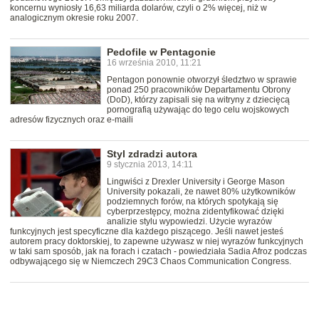
koncernu wyniosły 16,63 miliarda dolarów, czyli o 2% więcej, niż w
analogicznym okresie roku 2007.
Pedofile w Pentagonie
16 września 2010, 11:21
Pentagon ponownie otworzył śledztwo w sprawie
ponad 250 pracowników Departamentu Obrony
(DoD), którzy zapisali się na witryny z dziecięcą
pornografią używając do tego celu wojskowych
adresów fizycznych oraz e-maili
Styl zdradzi autora
9 stycznia 2013, 14:11
Lingwiści z Drexler University i George Mason
University pokazali, że nawet 80% użytkowników
podziemnych forów, na których spotykają się
cyberprzestępcy, można zidentyfikować dzięki
analizie stylu wypowiedzi. Użycie wyrazów
funkcyjnych jest specyficzne dla każdego piszącego. Jeśli nawet jesteś
autorem pracy doktorskiej, to zapewne używasz w niej wyrazów funkcyjnych
w taki sam sposób, jak na forach i czatach - powiedziała Sadia Afroz podczas
odbywającego się w Niemczech 29C3 Chaos Communication Congress.