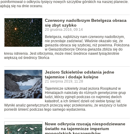
oinformował o odkryciu tysięcy nowych szczytów górskich na naszej planecie.
ajdują się na dnie oceanu.
Czerwony nadolbrzym Betelgeza obraca
się zbyt szybko
20 grudnia 2016, 09:14
Betelgeza, najbliższy nam czerwony nadolbrzym,
nie przestaje zadziwiać. Właśnie okazało się, że
gwiazda obraca się szybciej, niż powinna. Położona
w Gwiazdozbiorze Oriona gwiazda zbliża się do
kresu istnienia. Jest olbrzymia, może mieć średnice nawet tysiąckrotnie
większą od średnicy Słońca
Jezioro Szkieletów odsłania jedne
tajemnice i dodaje kolejne
21 sierpnia 2019, 11:28
Tajemnicze szkielety znad jeziora Roopkund w
Himalajach należały do różnych genetycznie grup
ludzi, którzy zginęli podczas co najmniej dwóch
katastrof, a ich śmierć dzieli od siebie tysiąc lat.
Wyniki analiz genetycznych przeczą więc przekonaniu, że wszyscy ci ludzie
ponieśli śmierć podczas tego samego wydarzenia.
Nowe odkrycia rzucają niespodziewane
światło na tajemnicze imperium
mongolskich koczowników