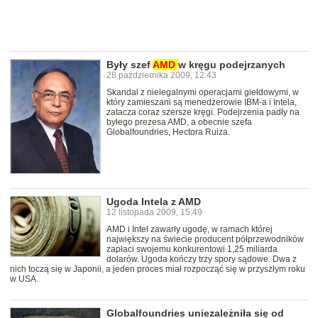
Były szef
AMD
w kręgu podejrzanych
28 października 2009, 12:43
Skandal z nielegalnymi operacjami giełdowymi, w
który zamieszani są menedżerowie IBM-a i Intela,
zatacza coraz szersze kręgi. Podejrzenia padły na
byłego prezesa AMD, a obecnie szefa
Globalfoundries, Hectora Ruiza.
Ugoda Intela z AMD
12 listopada 2009, 15:49
AMD i Intel zawarły ugodę, w ramach której
największy na świecie producent półprzewodników
zapłaci swojemu konkurentowi 1,25 miliarda
dolarów. Ugoda kończy trzy spory sądowe. Dwa z
nich toczą się w Japonii, a jeden proces miał rozpocząć się w przyszłym roku
w USA.
Globalfoundries uniezależniła się od