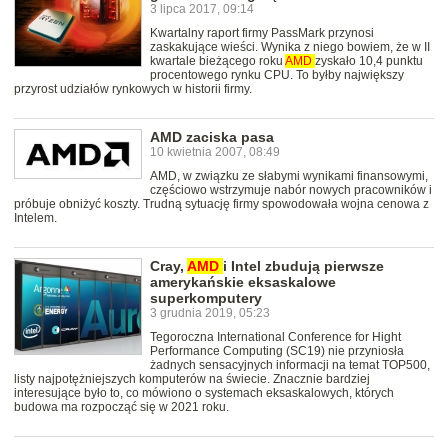
3 lipca 2017, 09:14
Kwartalny raport firmy PassMark przynosi
zaskakujące wieści. Wynika z niego bowiem, że w II
kwartale bieżącego roku
AMD
zyskało 10,4 punktu
procentowego rynku CPU. To byłby największy
przyrost udziałów rynkowych w historii firmy.
AMD zaciska pasa
10 kwietnia 2007, 08:49
AMD, w związku ze słabymi wynikami finansowymi,
częściowo wstrzymuje nabór nowych pracowników i
próbuje obniżyć koszty. Trudną sytuację firmy spowodowała wojna cenowa z
Intelem.
Cray,
AMD
i Intel zbudują pierwsze
amerykańskie eksaskalowe
superkomputery
3 grudnia 2019, 05:23
Tegoroczna International Conference for Hight
Performance Computing (SC19) nie przyniosła
żadnych sensacyjnych informacji na temat TOP500,
listy najpotężniejszych komputerów na świecie. Znacznie bardziej
interesujące było to, co mówiono o systemach eksaskalowych, których
budowa ma rozpocząć się w 2021 roku.