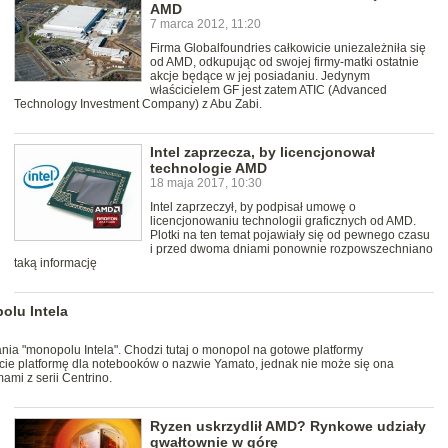
AMD
7 marca 2012, 11:20
Firma Globalfoundries całkowicie uniezależniła się
od AMD, odkupując od swojej firmy-matki ostatnie
akcje będące w jej posiadaniu. Jedynym
właścicielem GF jest zatem ATIC (Advanced
Technology Investment Company) z Abu Zabi.
Intel zaprzecza, by licencjonował
technologie AMD
18 maja 2017, 10:30
Intel zaprzeczył, by podpisał umowę o
licencjonowaniu technologii graficznych od AMD.
Plotki na ten temat pojawiały się od pewnego czasu
i przed dwoma dniami ponownie rozpowszechniano
taką informację
lu Intela
ia "monopolu Intela". Chodzi tutaj o monopol na gotowe platformy
ie platformę dla notebooków o nazwie Yamato, jednak nie może się ona
ami z serii Centrino.
Ryzen uskrzydlił AMD? Rynkowe udziały
gwałtownie w górę