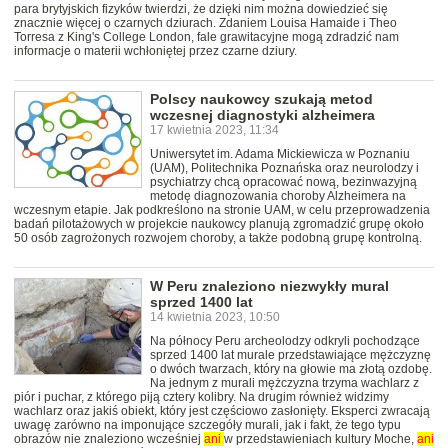
para brytyjskich fizyków twierdzi, że dzięki nim można dowiedzieć się
znacznie więcej o czarnych dziurach. Zdaniem Louisa Hamaide i Theo
Torresa z King's College London, fale grawitacyjne mogą zdradzić nam
informacje o materii wchłoniętej przez czarne dziury.
Polscy naukowcy szukają metod
wczesnej diagnostyki alzheimera
17 kwietnia 2023, 11:34
Uniwersytet im. Adama Mickiewicza w Poznaniu
(UAM), Politechnika Poznańska oraz neurolodzy i
psychiatrzy chcą opracować nową, bezinwazyjną
metodę diagnozowania choroby Alzheimera na
wczesnym etapie. Jak podkreślono na stronie UAM, w celu przeprowadzenia
badań pilotażowych w projekcie naukowcy planują zgromadzić grupę około
50 osób zagrożonych rozwojem choroby, a także podobną grupę kontrolną.
W Peru znaleziono niezwykły mural
sprzed 1400 lat
14 kwietnia 2023, 10:50
Na północy Peru archeolodzy odkryli pochodzące
sprzed 1400 lat murale przedstawiające mężczyznę
o dwóch twarzach, który na głowie ma złotą ozdobę.
Na jednym z murali mężczyzna trzyma wachlarz z
piór i puchar, z którego piją cztery kolibry. Na drugim również widzimy
wachlarz oraz jakiś obiekt, który jest częściowo zasłonięty. Eksperci zwracają
uwagę zarówno na imponujące szczegóły murali, jak i fakt, że tego typu
obrazów nie znaleziono wcześniej
ani
w przedstawieniach kultury Moche,
ani