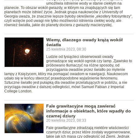
umożliwia istnienie wody w stanie ciekłym na
planecie. To obszar wokół gwiazdy, w którym na znajdujących się tam
planetach może istnieć życie. Jednak grupa naukowców z University of
Georgia uważa, że znacznie lepsze byłoby określenie „ekosfery fotosyntezy”,
czyli wzięcie pod uwagi nie tylko możliwości istnienia ciekłej wody, ale
również światła, jakie do planety dociera z gwiazdy macierzystej.
Wiemy, dlaczego owady krążą wokół
światła
25 kwietnia 2023, 08:30
Ludzie od tysiącleci obserwowali owady
gromadzące się wokół ognisk czy lamp. Zjawisko to
próbowano tłumaczyć na różne sposoby, od
przyciągania owadów przez światło po mylenie
lampy z Księżycem, który ma pomagać owadom w nawigacji. Naukowcom
udało się w końcu stworzyć prawdopodobne wyjaśnienie fenomenu.
Sztuczne światło jest pułapką dla owadów przelatujących w pobliżu, a nie
przyciąga owadów z dalszej odległości, mówi Samuel Fabian z Imperial
College London.
Fale grawitacyjne mogą zawierać
informacje o obiektach, które wpadły do
czarnej dziury
20 kwietnia 2023, 08:33
Fale grawitacyjne zdradzają niektóre właściwości
czarnych dziur, przez które zostały wygenerowane,
takie jak ich masa czy odległość od Ziemi. Jednak