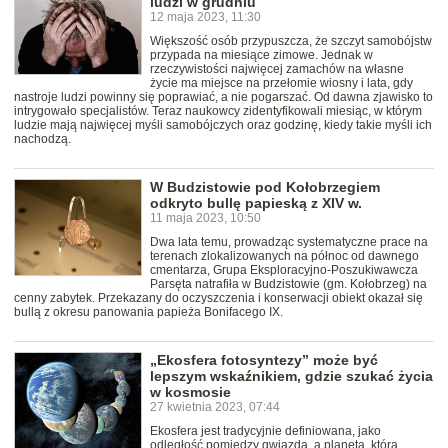
ludzi w grudniu
12 maja 2023, 11:30
Większość osób przypuszcza, że szczyt samobójstw
przypada na miesiące zimowe. Jednak w
rzeczywistości najwięcej zamachów na własne
życie ma miejsce na przełomie wiosny i lata, gdy
nastroje ludzi powinny się poprawiać, a nie pogarszać. Od dawna zjawisko to
intrygowało specjalistów. Teraz naukowcy zidentyfikowali miesiąc, w którym
ludzie mają najwięcej myśli samobójczych oraz godzinę, kiedy takie myśli ich
nachodzą.
W Budzistowie pod Kołobrzegiem
odkryto bullę papieską z XIV w.
11 maja 2023, 10:50
Dwa lata temu, prowadząc systematyczne prace na
terenach zlokalizowanych na północ od dawnego
cmentarza, Grupa Eksploracyjno-Poszukiwawcza
Parsęta natrafiła w Budzistowie (gm. Kołobrzeg) na
cenny zabytek. Przekazany do oczyszczenia i konserwacji obiekt okazał się
bullą z okresu panowania papieża Bonifacego IX.
„Ekosfera fotosyntezy” może być
lepszym wskaźnikiem, gdzie szukać życia
w kosmosie
27 kwietnia 2023, 07:44
Ekosfera jest tradycyjnie definiowana, jako
odległość pomiędzy gwiazdą, a planetą, która