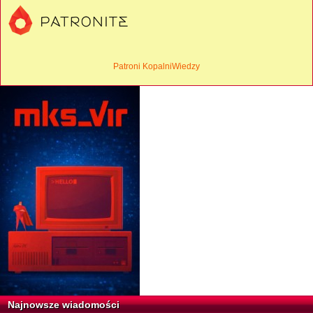
Patroni KopalniWiedzy
Najnowsze wiadomości