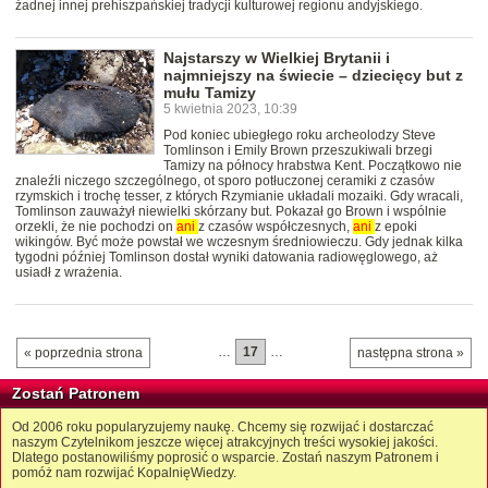
żadnej innej prehiszpańskiej tradycji kulturowej regionu andyjskiego.
Najstarszy w Wielkiej Brytanii i
najmniejszy na świecie – dziecięcy but z
mułu Tamizy
5 kwietnia 2023, 10:39
Pod koniec ubiegłego roku archeolodzy Steve
Tomlinson i Emily Brown przeszukiwali brzegi
Tamizy na północy hrabstwa Kent. Początkowo nie
znaleźli niczego szczególnego, ot sporo potłuczonej ceramiki z czasów
rzymskich i trochę tesser, z których Rzymianie układali mozaiki. Gdy wracali,
Tomlinson zauważył niewielki skórzany but. Pokazał go Brown i wspólnie
orzekli, że nie pochodzi on
ani
z czasów współczesnych,
ani
z epoki
wikingów. Być może powstał we wczesnym średniowieczu. Gdy jednak kilka
tygodni później Tomlinson dostał wyniki datowania radiowęglowego, aż
usiadł z wrażenia.
…
17
…
« poprzednia strona
następna strona »
Zostań Patronem
Od 2006 roku popularyzujemy naukę. Chcemy się rozwijać i dostarczać
naszym Czytelnikom jeszcze więcej atrakcyjnych treści wysokiej jakości.
Dlatego postanowiliśmy poprosić o wsparcie. Zostań naszym Patronem i
pomóż nam rozwijać KopalnięWiedzy.