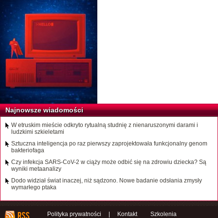
Najnowsze wiadomości
W etruskim mieście odkryto rytualną studnię z nienaruszonymi darami i
ludzkimi szkieletami
Sztuczna inteligencja po raz pierwszy zaprojektowała funkcjonalny genom
bakteriofaga
Czy infekcja SARS-CoV-2 w ciąży może odbić się na zdrowiu dziecka? Są
wyniki metaanalizy
Dodo widział świat inaczej, niż sądzono. Nowe badanie odsłania zmysły
wymarłego ptaka
Polityka prywatności
|
Kontakt
Szkolenia