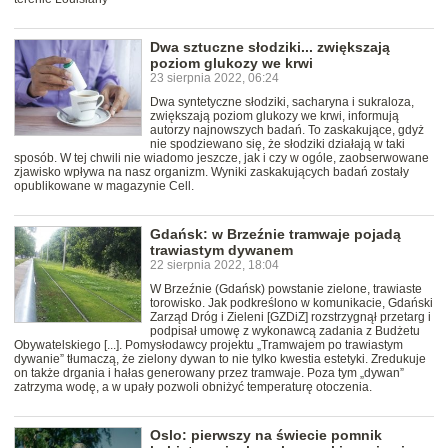
Dwa sztuczne słodziki... zwiększają
poziom glukozy we krwi
23 sierpnia 2022, 06:24
Dwa syntetyczne słodziki, sacharyna i sukraloza,
zwiększają poziom glukozy we krwi, informują
autorzy najnowszych badań. To zaskakujące, gdyż
nie spodziewano się, że słodziki działają w taki
sposób. W tej chwili nie wiadomo jeszcze, jak i czy w ogóle, zaobserwowane
zjawisko wpływa na nasz organizm. Wyniki zaskakujących badań zostały
opublikowane w magazynie Cell.
Gdańsk: w Brzeźnie tramwaje pojadą
trawiastym dywanem
22 sierpnia 2022, 18:04
W Brzeźnie (Gdańsk) powstanie zielone, trawiaste
torowisko. Jak podkreślono w komunikacie, Gdański
Zarząd Dróg i Zieleni [GZDiZ] rozstrzygnął przetarg i
podpisał umowę z wykonawcą zadania z Budżetu
Obywatelskiego [...]. Pomysłodawcy projektu „Tramwajem po trawiastym
dywanie” tłumaczą, że zielony dywan to nie tylko kwestia estetyki. Zredukuje
on także drgania i hałas generowany przez tramwaje. Poza tym „dywan”
zatrzyma wodę, a w upały pozwoli obniżyć temperaturę otoczenia.
Oslo: pierwszy na świecie pomnik