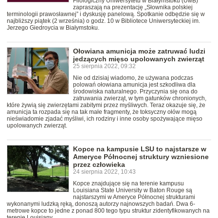
Filologiczny Uniwersytetu w Białymstoku (UwB)
zapraszają na prezentację „Słownika polskiej
terminologii prawosławnej” i dyskusję panelową. Spotkanie odbędzie się w
najbliższy piątek (2 września) o godz. 10 w Bibliotece Uniwersyteckiej im.
Jerzego Giedroycia w Białymstoku.
Ołowiana amunicja może zatruwać ludzi
jedzących mięso upolowanych zwierząt
25 sierpnia 2022, 09:32
Nie od dzisiaj wiadomo, że używana podczas
polowań ołowiana amunicja jest szkodliwa dla
środowiska naturalnego. Przyczynia się ona do
zatruwania zwierząt, w tym gatunków chronionych,
które żywią się zwierzętami zabitymi przez myśliwych. Teraz okazuje się, że
amunicja ta rozpada się na tak małe fragmenty, że toksyczny ołów mogą
nieświadomie zjadać myśliwi, ich rodziny i inne osoby spożywające mięso
upolowanych zwierząt.
Kopce na kampusie LSU to najstarsze w
Ameryce Północnej struktury wzniesione
przez człowieka
24 sierpnia 2022, 10:43
Kopce znajdujące się na terenie kampusu
Louisiana State University w Baton Rouge są
najstarszymi w Ameryce Północnej strukturami
wykonanymi ludzką ręką, donoszą autorzy najnowszych badań. Dwa 6-
metrowe kopce to jedne z ponad 800 tego typu struktur zidentyfikowanych na
terenie Louisiany