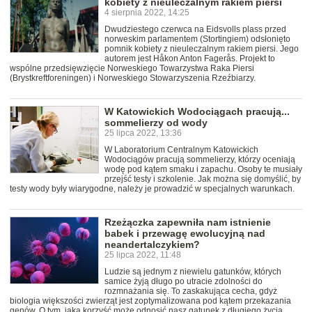
kobiety z nieuleczalnym rakiem piersi
4 sierpnia 2022, 14:25
Dwudziestego czerwca na Eidsvolls plass przed
norweskim parlamentem (Stortingiem) odsłonięto
pomnik kobiety z nieuleczalnym rakiem piersi. Jego
autorem jest Håkon Anton Fagerås. Projekt to
wspólne przedsięwzięcie Norweskiego Towarzystwa Raka Piersi
(Brystkreftforeningen) i Norweskiego Stowarzyszenia Rzeźbiarzy.
W Katowickich Wodociągach pracują...
sommelierzy od wody
25 lipca 2022, 13:36
W Laboratorium Centralnym Katowickich
Wodociągów pracują sommelierzy, którzy oceniają
wodę pod kątem smaku i zapachu. Osoby te musiały
przejść testy i szkolenie. Jak można się domyślić, by
testy wody były wiarygodne, należy je prowadzić w specjalnych warunkach.
Rzeżączka zapewniła nam istnienie
babek i przewagę ewolucyjną nad
neandertalczykiem?
25 lipca 2022, 11:48
Ludzie są jednym z niewielu gatunków, których
samice żyją długo po utracie zdolności do
rozmnażania się. To zaskakująca cecha, gdyż
biologia większości zwierząt jest zoptymalizowana pod kątem przekazania
genów. O tym, jaką korzyść może odnosić nasz gatunek z długiego życia